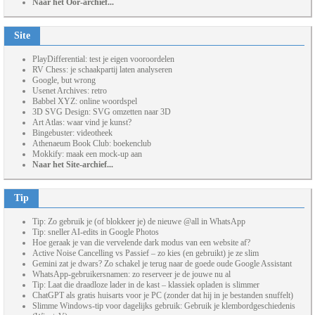
Naar het Oor-archief...
Site
PlayDifferential: test je eigen vooroordelen
RV Chess: je schaakpartij laten analyseren
Google, but wrong
Usenet Archives: retro
Babbel XYZ: online woordspel
3D SVG Design: SVG omzetten naar 3D
Art Atlas: waar vind je kunst?
Bingebuster: videotheek
Athenaeum Book Club: boekenclub
Mokkify: maak een mock-up aan
Naar het Site-archief...
Tip
Tip: Zo gebruik je (of blokkeer je) de nieuwe @all in WhatsApp
Tip: sneller AI-edits in Google Photos
Hoe geraak je van die vervelende dark modus van een website af?
Active Noise Cancelling vs Passief – zo kies (en gebruikt) je ze slim
Gemini zat je dwars? Zo schakel je terug naar de goede oude Google Assistant
WhatsApp-gebruikersnamen: zo reserveer je de jouwe nu al
Tip: Laat die draadloze lader in de kast – klassiek opladen is slimmer
ChatGPT als gratis huisarts voor je PC (zonder dat hij in je bestanden snuffelt)
Slimme Windows-tip voor dagelijks gebruik: Gebruik je klembordgeschiedenis