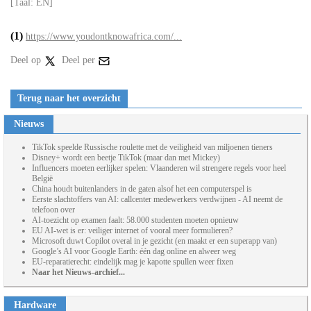
[Taal: EN]
(1)
https://www.youdontknowafrica.com/...
Deel op
Deel per
Terug naar het overzicht
Nieuws
TikTok speelde Russische roulette met de veiligheid van miljoenen tieners
Disney+ wordt een beetje TikTok (maar dan met Mickey)
Influencers moeten eerlijker spelen: Vlaanderen wil strengere regels voor heel
België
China houdt buitenlanders in de gaten alsof het een computerspel is
Eerste slachtoffers van AI: callcenter medewerkers verdwijnen - AI neemt de
telefoon over
AI-toezicht op examen faalt: 58.000 studenten moeten opnieuw
EU AI-wet is er: veiliger internet of vooral meer formulieren?
Microsoft duwt Copilot overal in je gezicht (en maakt er een superapp van)
Google’s AI voor Google Earth: één dag online en alweer weg
EU-reparatierecht: eindelijk mag je kapotte spullen weer fixen
Naar het Nieuws-archief...
Hardware