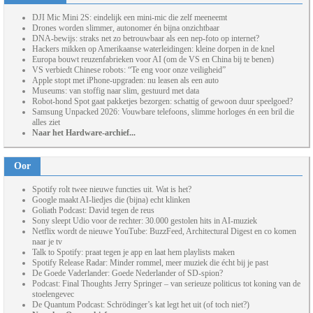
DJI Mic Mini 2S: eindelijk een mini-mic die zelf meeneemt
Drones worden slimmer, autonomer én bijna onzichtbaar
DNA-bewijs: straks net zo betrouwbaar als een nep-foto op internet?
Hackers mikken op Amerikaanse waterleidingen: kleine dorpen in de knel
Europa bouwt reuzenfabrieken voor AI (om de VS en China bij te benen)
VS verbiedt Chinese robots: “Te eng voor onze veiligheid”
Apple stopt met iPhone-upgraden: nu leasen als een auto
Museums: van stoffig naar slim, gestuurd met data
Robot-hond Spot gaat pakketjes bezorgen: schattig of gewoon duur speelgoed?
Samsung Unpacked 2026: Vouwbare telefoons, slimme horloges én een bril die
alles ziet
Naar het Hardware-archief...
Oor
Spotify rolt twee nieuwe functies uit. Wat is het?
Google maakt AI-liedjes die (bijna) echt klinken
Goliath Podcast: David tegen de reus
Sony sleept Udio voor de rechter: 30.000 gestolen hits in AI-muziek
Netflix wordt de nieuwe YouTube: BuzzFeed, Architectural Digest en co komen
naar je tv
Talk to Spotify: praat tegen je app en laat hem playlists maken
Spotify Release Radar: Minder rommel, meer muziek die écht bij je past
De Goede Vaderlander: Goede Nederlander of SD-spion?
Podcast: Final Thoughts Jerry Springer – van serieuze politicus tot koning van de
stoelengevec
De Quantum Podcast: Schrödinger’s kat legt het uit (of toch niet?)