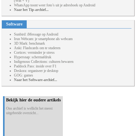
(Win + V)
WhatsApp toont weer foto’s uit je adresboek op Android
Naar het Tip-archief...
Software
Sunbird: iMessage op Android
Irun Webcam: je smartphone als webcam
3D Mark: benchmark
Anki: Flashcards om te studeren
Cortices: verminder je stress
Hypersnap: schermafdruk
Indigenous Collections: culturen bewaren
Paddock Pass: inside over F1
Deskora: organiseer je desktop
GOG: games
Naar het Software-archief...
Bekijk hier de oudere artikels
Ons archief is wellicht het meest
uitgebreide overzicht...