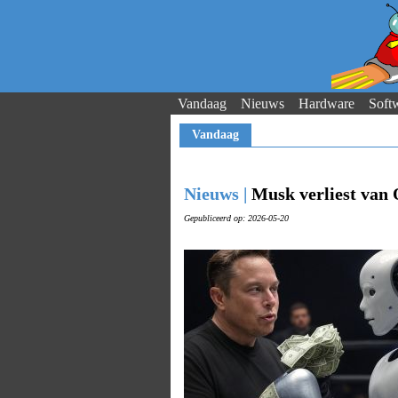
Vandaag
Nieuws
Hardware
Soft
Vandaag
Nieuws |
Musk verliest van 
Gepubliceerd op: 2026-05-20