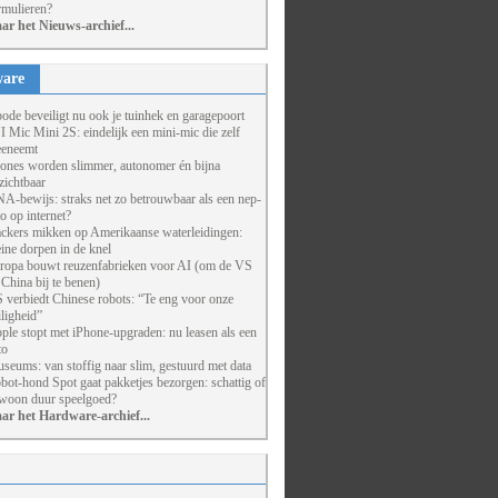
rmulieren?
ar het Nieuws-archief...
are
ode beveiligt nu ook je tuinhek en garagepoort
I Mic Mini 2S: eindelijk een mini-mic die zelf
eneemt
ones worden slimmer, autonomer én bijna
zichtbaar
A-bewijs: straks net zo betrouwbaar als een nep-
to op internet?
ckers mikken op Amerikaanse waterleidingen:
eine dorpen in de knel
ropa bouwt reuzenfabrieken voor AI (om de VS
 China bij te benen)
 verbiedt Chinese robots: “Te eng voor onze
iligheid”
ple stopt met iPhone-upgraden: nu leasen als een
to
seums: van stoffig naar slim, gestuurd met data
bot-hond Spot gaat pakketjes bezorgen: schattig of
woon duur speelgoed?
ar het Hardware-archief...