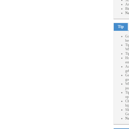
3D
Ar
Bi
Na
Tip
Go
be
Ti
Wh
Ti
Ho
ee
Ac
ge
Ge
go
Wh
jo
Ti
op
Ch
hi
Sl
Ge
Na