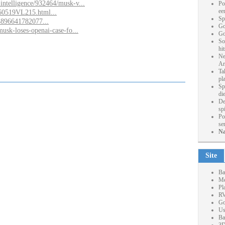
-intelligence/932464/musk-v...
Po
ee
260519VL215.html...
Sp
4896641782077...
Go
-musk-loses-openai-case-fo...
Go
So
hi
Ne
Ar
Ta
pl
Sp
die
De
sp
Po
se
Na
Site
Ba
Me
Pl
RV
Go
Us
Ba