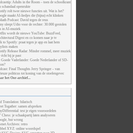
dcasttip: Adults in the Room – toen de schoolkrant
n schandaal openrukte
otify rolt twee nieuwe functies uit. Wat is het?
ogle maakt AI-liedjes die (bijna) echt klinken
liath Podcast: David tegen de reus
ny sleept Udio voor de rechter: 30.000 gestolen
ts in AI-muziek
tflix wordt de nieuwe YouTube: BuzzFeed,
chitectural Digest en co komen naar je tv
lk to Spotify: praat tegen je app en laat hem
aylists maken
otify Release Radar: Minder rommel, meer muziek
 écht bij je past
 Goede Vaderlander: Goede Nederlander of SD-
ion?
dcast: Final Thoughts Jerry Springer – van
rieuze politicus tot koning van de stoelengevec
ar het Oor-archief...
d Translation: hilarisch
et Togather: samen afspreken
ayDifferential: test je eigen vooroordelen
 Chess: je schaakpartij laten analyseren
ogle, but wrong
enet Archives: retro
bbel XYZ: online woordspel