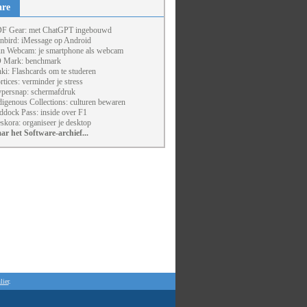
are
F Gear: met ChatGPT ingebouwd
nbird: iMessage op Android
un Webcam: je smartphone als webcam
 Mark: benchmark
ki: Flashcards om te studeren
rtices: verminder je stress
persnap: schermafdruk
digenous Collections: culturen bewaren
ddock Pass: inside over F1
skora: organiseer je desktop
ar het Software-archief...
lier
.