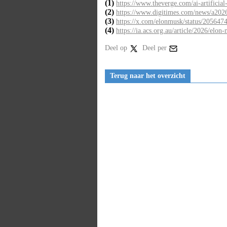
(1)
https://www.theverge.com/ai-artificial
(2)
https://www.digitimes.com/news/a20
(3)
https://x.com/elonmusk/status/205647
(4)
https://ia.acs.org.au/article/2026/elon
Deel op
Deel per
Terug naar het overzicht