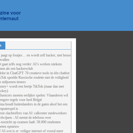
s
 jaagt op foutjes… en wordt zelf hacker, met heuse
nvallen
t gaat zelfs nog verder: AI’s werken stiekem
men als een hackersclub
obe in ChatGPT: 70 creatieve tools in één chatbot
kTok speelde Russische roulette met de veiligheid
n miljoenen tieners
sney+ wordt een beetje TikTok (maar dan met
ckey)
fluencers moeten eerlijker spelen: Vlaanderen wil
rengere regels voor heel België
ina houdt buitenlanders in de gaten alsof het een
mputerspel is
rste slachtoffers van AI: callcenter medewerkers
rdwijnen - AI neemt de telefoon over
-toezicht op examen faalt: 58.000 studenten
eten opnieuw
 AI-wet is er: veiliger internet of vooral meer