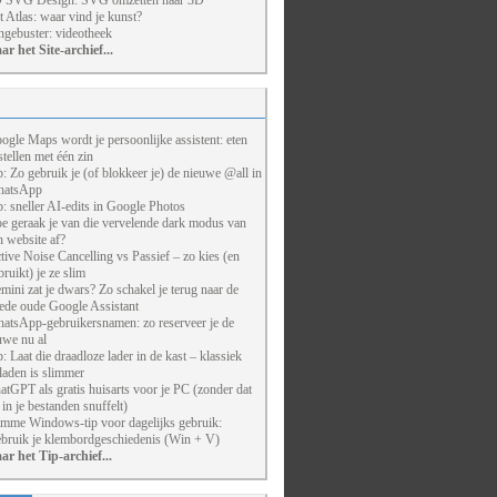
 SVG Design: SVG omzetten naar 3D
t Atlas: waar vind je kunst?
ngebuster: videotheek
ar het Site-archief...
ogle Maps wordt je persoonlijke assistent: eten
stellen met één zin
p: Zo gebruik je (of blokkeer je) de nieuwe @all in
atsApp
p: sneller AI-edits in Google Photos
e geraak je van die vervelende dark modus van
n website af?
tive Noise Cancelling vs Passief – zo kies (en
bruikt) je ze slim
mini zat je dwars? Zo schakel je terug naar de
ede oude Google Assistant
atsApp-gebruikersnamen: zo reserveer je de
uwe nu al
p: Laat die draadloze lader in de kast – klassiek
laden is slimmer
atGPT als gratis huisarts voor je PC (zonder dat
j in je bestanden snuffelt)
imme Windows-tip voor dagelijks gebruik:
bruik je klembordgeschiedenis (Win + V)
ar het Tip-archief...