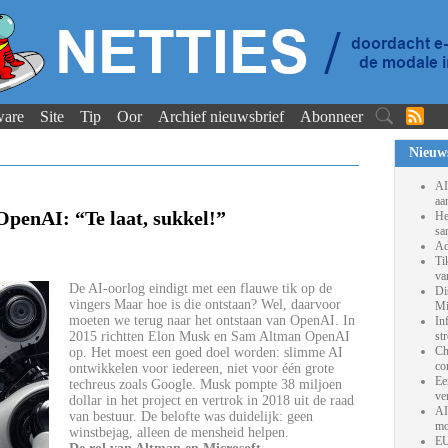
ware
Site
Tip
Oor
Archief nieuwsbrief
Abonneer
Nieuw
AI
aa
OpenAI: “Te laat, sukkel!”
He
sa
Ad
Ti
va
De AI-oorlog eindigt met een flauwe tik op de
Di
vingers Maar hoe is die ontstaan? Wel, daarvoor
Mi
moeten we terug naar het ontstaan van OpenAI. In
In
2015 richtten Elon Musk en Sam Altman OpenAI
st
Ch
op. Het moest een goed doel worden: slimme AI
co
ontwikkelen voor iedereen, niet voor één grote
Ee
techreus zoals Google. Musk pompte 38 miljoen
ve
dollar in het project en vertrok in 2018 uit de raad
AI
van bestuur. De belofte was duidelijk: geen
mo
winstbejag, alleen de mensheid helpen.
EU