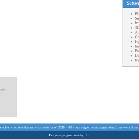
Softw
PD
Su
Ir
3D
An
Co
Hy
In
Pa
De
Na
cht...
e rechten voorbehouden aan www.netties.be (c) 2026 - v50 - voor suggesties en vragen gebruik ons
contactformu
Design en programmatie by PDL