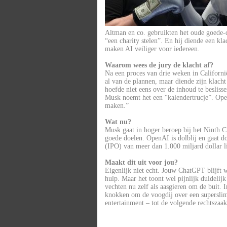
Altman en co. gebruikten het oude goede-
“een charity stelen”. En hij diende een kl
maken AI veiliger voor iedereen.
Waarom wees de jury de klacht af?
Na een proces van drie weken in Californi
al van de plannen, maar diende zijn klacht 
hoefde niet eens over de inhoud te beslisse
Musk noemt het een “kalendertrucje”. Ope
maken.”
Wat nu?
Musk gaat in hoger beroep bij het Ninth Cir
goede doelen. OpenAI is dolblij en gaat d
(IPO) van meer dan 1.000 miljard dollar li
Maakt dit uit voor jou?
Eigenlijk niet echt. Jouw ChatGPT blijft 
hulp. Maar het toont wel pijnlijk duidelij
vechten nu zelf als aasgieren om de buit. 
knokken om de voogdij over een superslim 
entertainment – tot de volgende rechtszaak