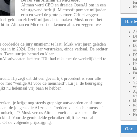
De rol van Altman en Microsoft
fo
Altman werd CEO en draaide OpenAI om in een
Na
winstgevend bedrijf. Microsoft pompte miljarden
erin en werd de grote partner. Critici zeggen:
doel-geld om zichzelf miljardair te maken. Musk noemt het
Hardw
acht in. Altman en Microsoft ontkennen alles en zeggen: we
Ab
DJ
me
ë oordeelde de jury unaniem: te laat. Musk wist jaren geleden
Dr
pas in in 2024. Drie jaar verstreken, einde verhaal. De rechter
on
n. Twee uurtjes beraad en klaar.
DN
nAI-advocaten lachten: “Dit had niks met de werkelijkheid te
fo
Ha
kl
Eu
en
cuit. Hij zegt dat dit een gevaarlijk precedent is voor alle
VS
oor met “veilige AI voor de mensheid”. En ja, de beursgang
ve
jkt nu helemaal vrij baan te hebben.
Ap
au
Mu
werken, je krijgt nog steeds grappige antwoorden en slimme
Ro
k aan: de jongens die AI zouden “redden van slechte mensen”
ge
Ironisch, hè? Musk versus Altman voelt als twee exen die
Na
kind. Voor de gemiddelde gebruiker blijft het vooral
. Of de volgende prijsstijging.
Oor