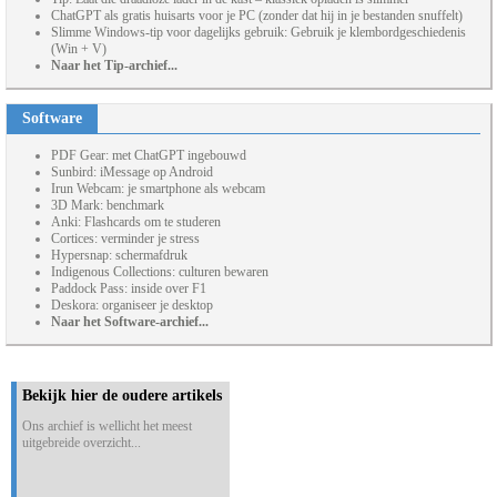
ChatGPT als gratis huisarts voor je PC (zonder dat hij in je bestanden snuffelt)
Slimme Windows-tip voor dagelijks gebruik: Gebruik je klembordgeschiedenis
(Win + V)
Naar het Tip-archief...
Software
PDF Gear: met ChatGPT ingebouwd
Sunbird: iMessage op Android
Irun Webcam: je smartphone als webcam
3D Mark: benchmark
Anki: Flashcards om te studeren
Cortices: verminder je stress
Hypersnap: schermafdruk
Indigenous Collections: culturen bewaren
Paddock Pass: inside over F1
Deskora: organiseer je desktop
Naar het Software-archief...
Bekijk hier de oudere artikels
Ons archief is wellicht het meest
uitgebreide overzicht...