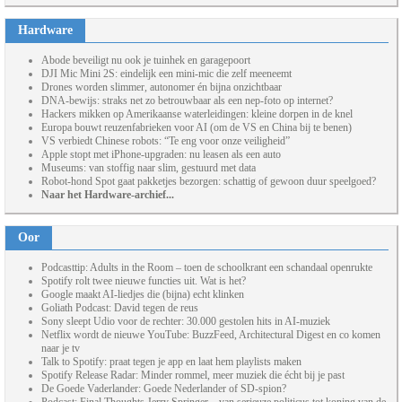
Hardware
Abode beveiligt nu ook je tuinhek en garagepoort
DJI Mic Mini 2S: eindelijk een mini-mic die zelf meeneemt
Drones worden slimmer, autonomer én bijna onzichtbaar
DNA-bewijs: straks net zo betrouwbaar als een nep-foto op internet?
Hackers mikken op Amerikaanse waterleidingen: kleine dorpen in de knel
Europa bouwt reuzenfabrieken voor AI (om de VS en China bij te benen)
VS verbiedt Chinese robots: “Te eng voor onze veiligheid”
Apple stopt met iPhone-upgraden: nu leasen als een auto
Museums: van stoffig naar slim, gestuurd met data
Robot-hond Spot gaat pakketjes bezorgen: schattig of gewoon duur speelgoed?
Naar het Hardware-archief...
Oor
Podcasttip: Adults in the Room – toen de schoolkrant een schandaal openrukte
Spotify rolt twee nieuwe functies uit. Wat is het?
Google maakt AI-liedjes die (bijna) echt klinken
Goliath Podcast: David tegen de reus
Sony sleept Udio voor de rechter: 30.000 gestolen hits in AI-muziek
Netflix wordt de nieuwe YouTube: BuzzFeed, Architectural Digest en co komen
naar je tv
Talk to Spotify: praat tegen je app en laat hem playlists maken
Spotify Release Radar: Minder rommel, meer muziek die écht bij je past
De Goede Vaderlander: Goede Nederlander of SD-spion?