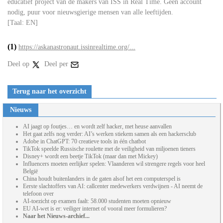
educatief project van de makers van ISS in Real Time. Geen account
nodig, puur voor nieuwsgierige mensen van alle leeftijden.
[Taal: EN]
(1)
https://askanastronaut.issinrealtime.org/...
Deel op
Deel per
Terug naar het overzicht
Nieuws
AI jaagt op foutjes… en wordt zelf hacker, met heuse aanvallen
Het gaat zelfs nog verder: AI’s werken stiekem samen als een hackersclub
Adobe in ChatGPT: 70 creatieve tools in één chatbot
TikTok speelde Russische roulette met de veiligheid van miljoenen tieners
Disney+ wordt een beetje TikTok (maar dan met Mickey)
Influencers moeten eerlijker spelen: Vlaanderen wil strengere regels voor heel
België
China houdt buitenlanders in de gaten alsof het een computerspel is
Eerste slachtoffers van AI: callcenter medewerkers verdwijnen - AI neemt de
telefoon over
AI-toezicht op examen faalt: 58.000 studenten moeten opnieuw
EU AI-wet is er: veiliger internet of vooral meer formulieren?
Naar het Nieuws-archief...