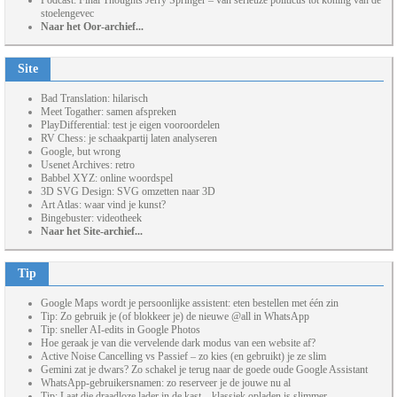
Podcast: Final Thoughts Jerry Springer – van serieuze politicus tot koning van de
stoelengevec
Naar het Oor-archief...
Site
Bad Translation: hilarisch
Meet Togather: samen afspreken
PlayDifferential: test je eigen vooroordelen
RV Chess: je schaakpartij laten analyseren
Google, but wrong
Usenet Archives: retro
Babbel XYZ: online woordspel
3D SVG Design: SVG omzetten naar 3D
Art Atlas: waar vind je kunst?
Bingebuster: videotheek
Naar het Site-archief...
Tip
Google Maps wordt je persoonlijke assistent: eten bestellen met één zin
Tip: Zo gebruik je (of blokkeer je) de nieuwe @all in WhatsApp
Tip: sneller AI-edits in Google Photos
Hoe geraak je van die vervelende dark modus van een website af?
Active Noise Cancelling vs Passief – zo kies (en gebruikt) je ze slim
Gemini zat je dwars? Zo schakel je terug naar de goede oude Google Assistant
WhatsApp-gebruikersnamen: zo reserveer je de jouwe nu al
Tip: Laat die draadloze lader in de kast – klassiek opladen is slimmer