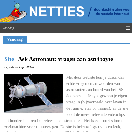
☰
Vandaag
Vandaag
Site |
Ask Astronaut: vragen aan astribayte
Gepubliceerd op: 2026-05-18
Met deze website kun je duizenden
echte vragen en antwoorden van
astronauten aan boord van het ISS
doorzoeken. Je typt gewoon je eigen
vraag in (bijvoorbeeld over leven in
de ruimte, eten of trainen), en de site
toont de meest relevante videoclips
uit honderden uren interviews met astronauten. Het is een soort slimme
zoekmachine voor ruimtevragen. De site is helemaal gratis – een leuk,