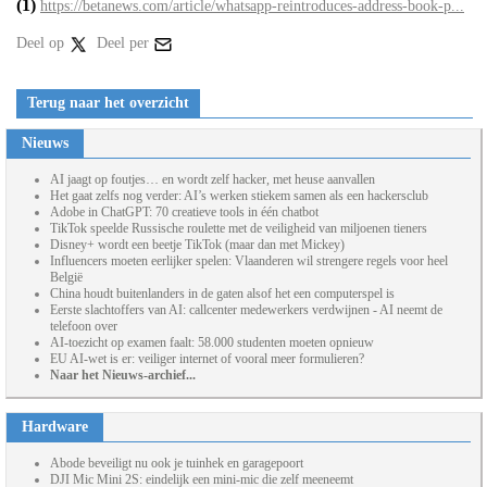
(1)
https://betanews.com/article/whatsapp-reintroduces-address-book-p...
Deel op
Deel per
Terug naar het overzicht
Nieuws
AI jaagt op foutjes… en wordt zelf hacker, met heuse aanvallen
Het gaat zelfs nog verder: AI’s werken stiekem samen als een hackersclub
Adobe in ChatGPT: 70 creatieve tools in één chatbot
TikTok speelde Russische roulette met de veiligheid van miljoenen tieners
Disney+ wordt een beetje TikTok (maar dan met Mickey)
Influencers moeten eerlijker spelen: Vlaanderen wil strengere regels voor heel
België
China houdt buitenlanders in de gaten alsof het een computerspel is
Eerste slachtoffers van AI: callcenter medewerkers verdwijnen - AI neemt de
telefoon over
AI-toezicht op examen faalt: 58.000 studenten moeten opnieuw
EU AI-wet is er: veiliger internet of vooral meer formulieren?
Naar het Nieuws-archief...
Hardware
Abode beveiligt nu ook je tuinhek en garagepoort
DJI Mic Mini 2S: eindelijk een mini-mic die zelf meeneemt