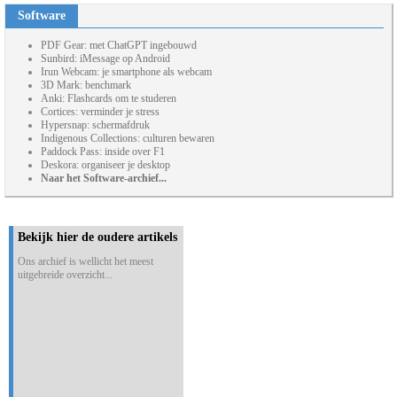
Software
PDF Gear: met ChatGPT ingebouwd
Sunbird: iMessage op Android
Irun Webcam: je smartphone als webcam
3D Mark: benchmark
Anki: Flashcards om te studeren
Cortices: verminder je stress
Hypersnap: schermafdruk
Indigenous Collections: culturen bewaren
Paddock Pass: inside over F1
Deskora: organiseer je desktop
Naar het Software-archief...
Bekijk hier de oudere artikels
Ons archief is wellicht het meest
uitgebreide overzicht...