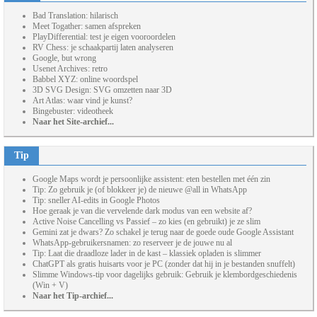
Bad Translation: hilarisch
Meet Togather: samen afspreken
PlayDifferential: test je eigen vooroordelen
RV Chess: je schaakpartij laten analyseren
Google, but wrong
Usenet Archives: retro
Babbel XYZ: online woordspel
3D SVG Design: SVG omzetten naar 3D
Art Atlas: waar vind je kunst?
Bingebuster: videotheek
Naar het Site-archief...
Tip
Google Maps wordt je persoonlijke assistent: eten bestellen met één zin
Tip: Zo gebruik je (of blokkeer je) de nieuwe @all in WhatsApp
Tip: sneller AI-edits in Google Photos
Hoe geraak je van die vervelende dark modus van een website af?
Active Noise Cancelling vs Passief – zo kies (en gebruikt) je ze slim
Gemini zat je dwars? Zo schakel je terug naar de goede oude Google Assistant
WhatsApp-gebruikersnamen: zo reserveer je de jouwe nu al
Tip: Laat die draadloze lader in de kast – klassiek opladen is slimmer
ChatGPT als gratis huisarts voor je PC (zonder dat hij in je bestanden snuffelt)
Slimme Windows-tip voor dagelijks gebruik: Gebruik je klembordgeschiedenis
(Win + V)
Naar het Tip-archief...