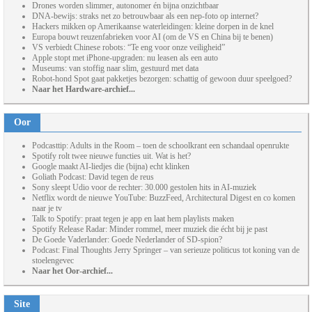
Drones worden slimmer, autonomer én bijna onzichtbaar
DNA-bewijs: straks net zo betrouwbaar als een nep-foto op internet?
Hackers mikken op Amerikaanse waterleidingen: kleine dorpen in de knel
Europa bouwt reuzenfabrieken voor AI (om de VS en China bij te benen)
VS verbiedt Chinese robots: “Te eng voor onze veiligheid”
Apple stopt met iPhone-upgraden: nu leasen als een auto
Museums: van stoffig naar slim, gestuurd met data
Robot-hond Spot gaat pakketjes bezorgen: schattig of gewoon duur speelgoed?
Naar het Hardware-archief...
Oor
Podcasttip: Adults in the Room – toen de schoolkrant een schandaal openrukte
Spotify rolt twee nieuwe functies uit. Wat is het?
Google maakt AI-liedjes die (bijna) echt klinken
Goliath Podcast: David tegen de reus
Sony sleept Udio voor de rechter: 30.000 gestolen hits in AI-muziek
Netflix wordt de nieuwe YouTube: BuzzFeed, Architectural Digest en co komen
naar je tv
Talk to Spotify: praat tegen je app en laat hem playlists maken
Spotify Release Radar: Minder rommel, meer muziek die écht bij je past
De Goede Vaderlander: Goede Nederlander of SD-spion?
Podcast: Final Thoughts Jerry Springer – van serieuze politicus tot koning van de
stoelengevec
Naar het Oor-archief...
Site