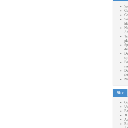
Sp
Go
Go
So
hi
Ne
Ar
Ta
pl
Sp
die
De
sp
Po
se
De
(o
Na
Site
Go
Us
Ba
3D
Ar
Bi