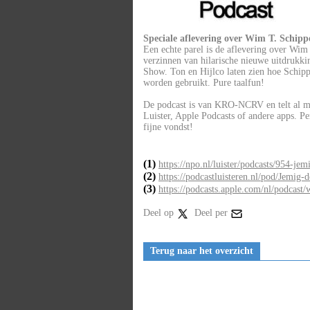
Speciale aflevering over Wim T. Schipp
Een echte parel is de aflevering over Wim
verzinnen van hilarische nieuwe uitdrukk
Show. Ton en Hijlco laten zien hoe Schippe
worden gebruikt. Pure taalfun!
De podcast is van KRO-NCRV en telt al me
Luister, Apple Podcasts of andere apps. Pe
fijne vondst!
(1)
https://npo.nl/luister/podcasts/954-jem
(2)
https://podcastluisteren.nl/pod/Jemig-d
(3)
https://podcasts.apple.com/nl/podcast
Deel op
Deel per
Terug naar het overzicht