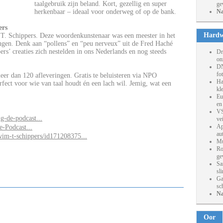
taalgebruik zijn beland. Kort, gezellig en super
ge
herkenbaar – ideaal voor onderweg of op de bank.
Na
ers
Hardw
 T. Schippers. Deze woordenkunstenaar was een meester in het
ingen. Denk aan “pollens” en “peu nerveux” uit de Fred Haché
rs’ creaties zich nestelden in ons Nederlands en nog steeds
Dr
on
DN
fo
er dan 120 afleveringen. Gratis te beluisteren via NPO
Ha
rfect voor wie van taal houdt én een lach wil. Jemig, wat een
kl
Eu
en
VS
ig-de-podcast...
ve
Ap
e-Podcast...
au
/wim-t-schippers/id171208375...
Mu
Ro
ge
Sa
sl
Ga
sc
Na
Oor