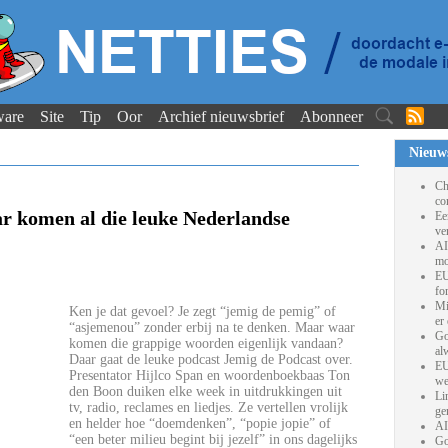
ware
Site
Tip
Oor
Archief nieuwsbrief
Abonneer
Nieuw
Ch
co
r komen al die leuke Nederlandse
Ee
ve
AI
mo
EU
fo
Mi
Ken je dat gevoel? Je zegt “jemig de pemig” of
er
“asjemenou” zonder erbij na te denken. Maar waar
Go
komen die grappige woorden eigenlijk vandaan?
al
Daar gaat de leuke podcast Jemig de Podcast over.
EU
Presentator Hijlco Span en woordenboekbaas Ton
we
den Boon duiken elke week in uitdrukkingen uit
Li
tv, radio, reclames en liedjes. Ze vertellen vrolijk
ge
en helder hoe “doemdenken”, “popie jopie” of
AI
“een beter milieu begint bij jezelf” in ons dagelijks
Go