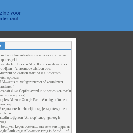
s
ina houdt buitenlanders in de gaten alsof het een
mputerspel is
rste slachtoffers van AI: callcenter medewerkers
rdwijnen - AI neemt de telefoon over
-toezicht op examen faalt: 58.000 studenten
eten opnieuw
 AI-wet is er: veiliger internet of vooral meer
rmulieren?
crosoft duwt Copilot overal in je gezicht (en maakt
 een superapp van)
ogle’s AI voor Google Earth: één dag online en
weer weg
-reparatierecht: eindelijk mag je kapotte spullen
er fixen
nkedIn krijgt een ‘AI-slop’-knop: genoeg is
noeg
-bedrijven kopen boeken… om ze te versnipperen
ogle Earth krijgt AI-plaatjes: terug in de tijd… of