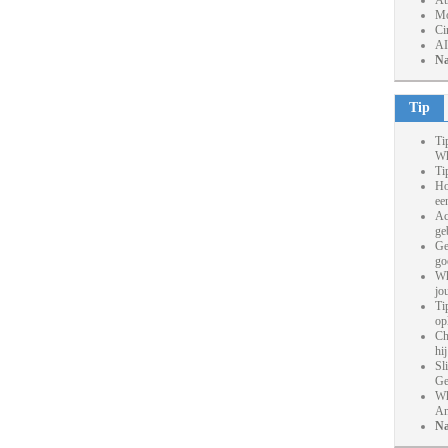
At
Mo
Ci
AI
Na
Tip
Ti
Wh
Ti
Ho
ee
Ac
ge
Ge
go
Wh
jo
Ti
op
Ch
hi
Sl
Ge
Wh
An
Na