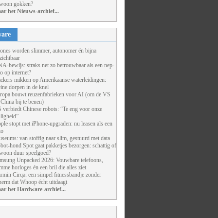
woon gokken?
ar het Nieuws-archief...
are
ones worden slimmer, autonomer én bijna
zichtbaar
A-bewijs: straks net zo betrouwbaar als een nep-
to op internet?
ckers mikken op Amerikaanse waterleidingen:
eine dorpen in de knel
ropa bouwt reuzenfabrieken voor AI (om de VS
 China bij te benen)
 verbiedt Chinese robots: “Te eng voor onze
iligheid”
ple stopt met iPhone-upgraden: nu leasen als een
to
seums: van stoffig naar slim, gestuurd met data
bot-hond Spot gaat pakketjes bezorgen: schattig of
woon duur speelgoed?
msung Unpacked 2026: Vouwbare telefoons,
imme horloges én een bril die alles ziet
rmin Cirqa: een simpel fitnessbandje zonder
herm dat Whoop écht uitdaagt
ar het Hardware-archief...