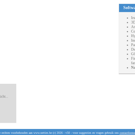
Softw
Ir
3D
An
Co
Hy
In
Pa
De
GO
Fi
fa
Na
cht...
e rechten voorbehouden aan www.netties.be (c) 2026 - v50 - voor suggesties en vragen gebruik ons
contactformu