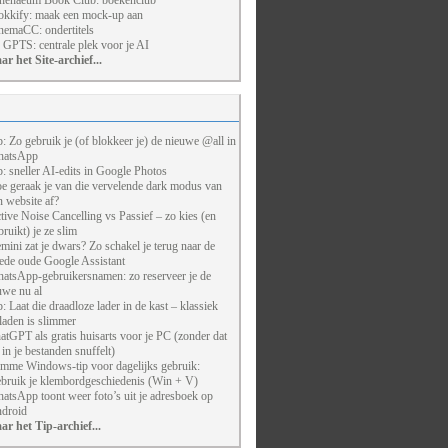
henaeum Book Club: boekenclub
kkify: maak een mock-up aan
nemaCC: ondertitels
 GPTS: centrale plek voor je AI
ar het Site-archief...
p: Zo gebruik je (of blokkeer je) de nieuwe @all in
atsApp
p: sneller AI-edits in Google Photos
e geraak je van die vervelende dark modus van
n website af?
tive Noise Cancelling vs Passief – zo kies (en
bruikt) je ze slim
mini zat je dwars? Zo schakel je terug naar de
ede oude Google Assistant
atsApp-gebruikersnamen: zo reserveer je de
uwe nu al
p: Laat die draadloze lader in de kast – klassiek
laden is slimmer
atGPT als gratis huisarts voor je PC (zonder dat
j in je bestanden snuffelt)
imme Windows-tip voor dagelijks gebruik:
bruik je klembordgeschiedenis (Win + V)
atsApp toont weer foto’s uit je adresboek op
droid
ar het Tip-archief...