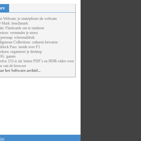
are
un Webcam: je smartphone als webcam
 Mark: benchmark
ki: Flashcards om te studeren
rtices: verminder je stress
persnap: schermafdruk
digenous Collections: culturen bewaren
ddock Pass: inside over F1
skora: organiseer je desktop
G: games
refox 153 is uit: betere PDF’s en HDR-video voor
ns van de browser
ar het Software-archief...
lier
.