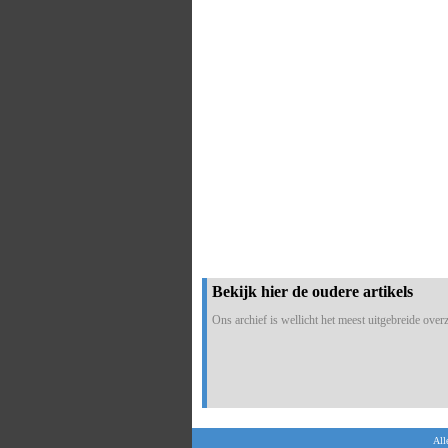
Bekijk hier de oudere artikels
Ons archief is wellicht het meest uitgebreide overzi
All