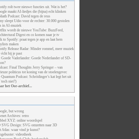
otify rolt twee nieuwe functies uit. Wat is het?
ogle maakt AI-liedjes die (bijna) echt klinken
liath Podcast: David tegen de reus
ny sleept Udio voor de rechter: 30.000 gestolen
ts in AI-muziek
tflix wordt de nieuwe YouTube: BuzzFeed,
chitectural Digest en co komen naar je tv
lk to Spotify: praat tegen je app en laat hem
aylists maken
otify Release Radar: Minder rommel, meer muziek
 écht bij je past
 Goede Vaderlander: Goede Nederlander of SD-
ion?
dcast: Final Thoughts Jerry Springer – van
rieuze politicus tot koning van de stoelengevec
 Quantum Podcast: Schrödinger’s kat legt het uit
f toch niet?)
ar het Oor-archief...
ogle, but wrong
enet Archives: retro
bbel XYZ: online woordspel
 SVG Design: SVG omzetten naar 3D
t Atlas: waar vind je kunst?
ngebuster: videotheek