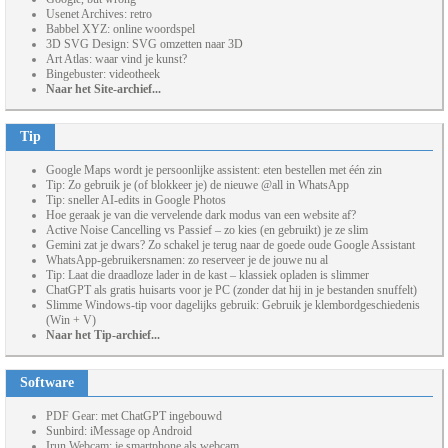
Usenet Archives: retro
Babbel XYZ: online woordspel
3D SVG Design: SVG omzetten naar 3D
Art Atlas: waar vind je kunst?
Bingebuster: videotheek
Naar het Site-archief...
Tip
Google Maps wordt je persoonlijke assistent: eten bestellen met één zin
Tip: Zo gebruik je (of blokkeer je) de nieuwe @all in WhatsApp
Tip: sneller AI-edits in Google Photos
Hoe geraak je van die vervelende dark modus van een website af?
Active Noise Cancelling vs Passief – zo kies (en gebruikt) je ze slim
Gemini zat je dwars? Zo schakel je terug naar de goede oude Google Assistant
WhatsApp-gebruikersnamen: zo reserveer je de jouwe nu al
Tip: Laat die draadloze lader in de kast – klassiek opladen is slimmer
ChatGPT als gratis huisarts voor je PC (zonder dat hij in je bestanden snuffelt)
Slimme Windows-tip voor dagelijks gebruik: Gebruik je klembordgeschiedenis
(Win + V)
Naar het Tip-archief...
Software
PDF Gear: met ChatGPT ingebouwd
Sunbird: iMessage op Android
Irun Webcam: je smartphone als webcam