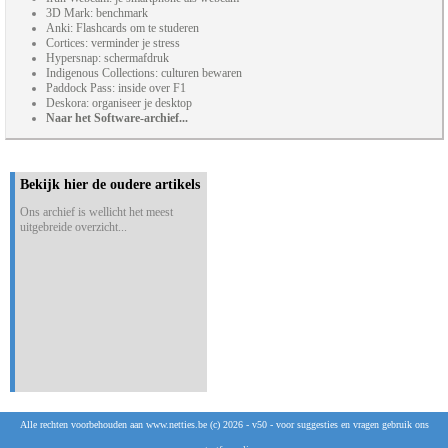
3D Mark: benchmark
Anki: Flashcards om te studeren
Cortices: verminder je stress
Hypersnap: schermafdruk
Indigenous Collections: culturen bewaren
Paddock Pass: inside over F1
Deskora: organiseer je desktop
Naar het Software-archief...
Bekijk hier de oudere artikels
Ons archief is wellicht het meest
uitgebreide overzicht...
Alle rechten voorbehouden aan www.netties.be (c) 2026 - v50 - voor suggesties en vragen gebruik ons