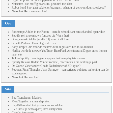
Apple stopt met iPhone-upgraden: nu leasen als een auto
Museums: van stoffig naar slim, gestuurd met data
Robot-hond Spot gaat pakketjes bezorgen: schattig of gewoon duur speelgoed?
Naar het Hardware-archief...
Oor
Podcasttip: Adults in the Room – toen de schoolkrant een schandaal openrukte
Spotify rolt twee nieuwe functies uit. Wat is het?
Google maakt AI-liedjes die (bijna) echt klinken
Goliath Podcast: David tegen de reus
Sony sleept Udio voor de rechter: 30.000 gestolen hits in AI-muziek
Netflix wordt de nieuwe YouTube: BuzzFeed, Architectural Digest en co komen
naar je tv
Talk to Spotify: praat tegen je app en laat hem playlists maken
Spotify Release Radar: Minder rommel, meer muziek die écht bij je past
De Goede Vaderlander: Goede Nederlander of SD-spion?
Podcast: Final Thoughts Jerry Springer – van serieuze politicus tot koning van de
stoelengevec
Naar het Oor-archief...
Site
Bad Translation: hilarisch
Meet Togather: samen afspreken
PlayDifferential: test je eigen vooroordelen
RV Chess: je schaakpartij laten analyseren
Google, but wrong