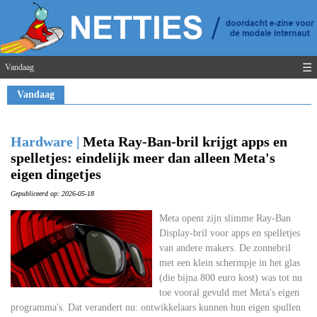
☰
Vandaag
Vandaag
Hardware |
Meta Ray-Ban-bril krijgt apps en
spelletjes: eindelijk meer dan alleen Meta's
eigen dingetjes
Gepubliceerd op: 2026-05-18
Meta opent zijn slimme Ray-Ban
Display-bril voor apps en spelletjes
van andere makers. De zonnebril
met een klein schermpje in het glas
(die bijna 800 euro kost) was tot nu
toe vooral gevuld met Meta's eigen
programma's. Dat verandert nu: ontwikkelaars kunnen hun eigen spullen