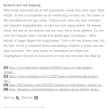
Kritisch met een knipoog
Meta hoopt natuurlijk dat de bril populairder wordt door meer apps. Maar
eerlijk: de bril is al maanden uit en voelde nog wat kaal aan. Nu hopen ze
dat ontwikkelaars het gat vullen. Typisch tech: eerst iets duur verkopen
met beperkte mogelijkheden, en later pas echt nuttig maken. De batterij
slurpt wel snel als het scherm veel aan staat, dus je moet opletten. En wie
weet hoe lang het duurt voordat écht goede apps verschijnen – Meta
belooft al langer dingen die traag komen. Toch is dit een slimme stap. Als
het lukt, wordt je zonnebril ineens een handige sidekick in plaats van een
duur accessoire. Wie weet sturen we binnenkort berichtjes met
vingergebaren terwijl we doen alsof we cool zijn met onze Ray-Ban op.
(1)
https://www.theverge.com/tech/930941/meta-ray-ban-display-
virtual...
(2)
https://www.engadget.com/2173297/meta-is-bringing-third-party-
app...
(3)
https://9to5google.com/2026/05/15/meta-ray-ban-display-glasses-th...
(4)
https://betanews.com/article/meta-is-opening-up-its-display-glass...
Deel op
Deel per