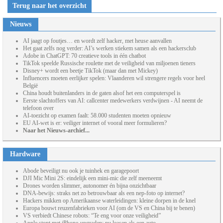
Terug naar het overzicht
Nieuws
AI jaagt op foutjes… en wordt zelf hacker, met heuse aanvallen
Het gaat zelfs nog verder: AI’s werken stiekem samen als een hackersclub
Adobe in ChatGPT: 70 creatieve tools in één chatbot
TikTok speelde Russische roulette met de veiligheid van miljoenen tieners
Disney+ wordt een beetje TikTok (maar dan met Mickey)
Influencers moeten eerlijker spelen: Vlaanderen wil strengere regels voor heel
België
China houdt buitenlanders in de gaten alsof het een computerspel is
Eerste slachtoffers van AI: callcenter medewerkers verdwijnen - AI neemt de
telefoon over
AI-toezicht op examen faalt: 58.000 studenten moeten opnieuw
EU AI-wet is er: veiliger internet of vooral meer formulieren?
Naar het Nieuws-archief...
Hardware
Abode beveiligt nu ook je tuinhek en garagepoort
DJI Mic Mini 2S: eindelijk een mini-mic die zelf meeneemt
Drones worden slimmer, autonomer én bijna onzichtbaar
DNA-bewijs: straks net zo betrouwbaar als een nep-foto op internet?
Hackers mikken op Amerikaanse waterleidingen: kleine dorpen in de knel
Europa bouwt reuzenfabrieken voor AI (om de VS en China bij te benen)
VS verbiedt Chinese robots: “Te eng voor onze veiligheid”