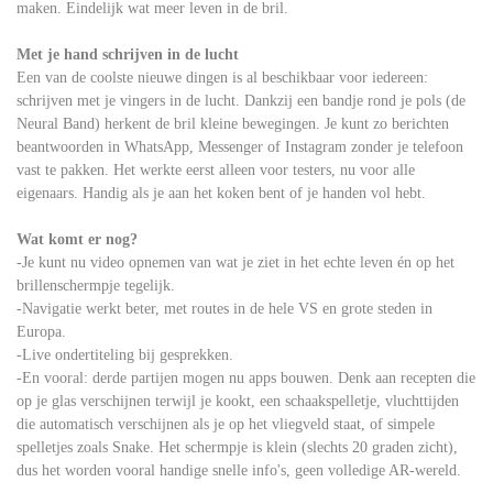
maken. Eindelijk wat meer leven in de bril.
Met je hand schrijven in de lucht
Een van de coolste nieuwe dingen is al beschikbaar voor iedereen:
schrijven met je vingers in de lucht. Dankzij een bandje rond je pols (de
Neural Band) herkent de bril kleine bewegingen. Je kunt zo berichten
beantwoorden in WhatsApp, Messenger of Instagram zonder je telefoon
vast te pakken. Het werkte eerst alleen voor testers, nu voor alle
eigenaars. Handig als je aan het koken bent of je handen vol hebt.
Wat komt er nog?
-Je kunt nu video opnemen van wat je ziet in het echte leven én op het
brillenschermpje tegelijk.
-Navigatie werkt beter, met routes in de hele VS en grote steden in
Europa.
-Live ondertiteling bij gesprekken.
-En vooral: derde partijen mogen nu apps bouwen. Denk aan recepten die
op je glas verschijnen terwijl je kookt, een schaakspelletje, vluchttijden
die automatisch verschijnen als je op het vliegveld staat, of simpele
spelletjes zoals Snake. Het schermpje is klein (slechts 20 graden zicht),
dus het worden vooral handige snelle info's, geen volledige AR-wereld.