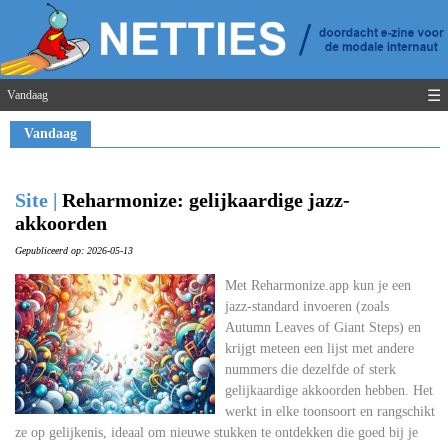
☰
Vandaag
Vandaag
Site |
Reharmonize: gelijkaardige jazz-
akkoorden
Gepubliceerd op: 2026-05-13
Met Reharmonize.app kun je een
jazz-standard invoeren (zoals
Autumn Leaves of Giant Steps) en
krijgt meteen een lijst met andere
nummers die dezelfde of sterk
gelijkaardige akkoorden hebben. Het
werkt in elke toonsoort en rangschikt
ze op gelijkenis, ideaal om nieuwe stukken te ontdekken die goed bij je