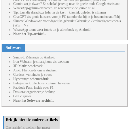
Gemini zat je dwars? Zo schakel je terug naar de goede oude Google Assistant
WhatsApp-gebruikersnamen: zo reserveer je de jouwe nu al
Tip: Laat die draadloze lader in de kast – klassiek opladen is slimmer
ChatGPT als gratis huisarts voor je PC (zonder dat hij in je bestanden snuffelt)
Slimme Windows-tip voor dagelijks gebruik: Gebruik je klembordgeschiedenis
(Win + V)
WhatsApp toont weer foto’s uit je adresboek op Android
Naar het Tip-archief...
Software
Sunbird: iMessage op Android
Irun Webcam: je smartphone als webcam
3D Mark: benchmark
Anki: Flashcards om te studeren
Cortices: verminder je stress
Hypersnap: schermafdruk
Indigenous Collections: culturen bewaren
Paddock Pass: inside over F1
Deskora: organiseer je desktop
GOG: games
Naar het Software-archief...
Bekijk hier de oudere artikels
Ons archief is wellicht het meest