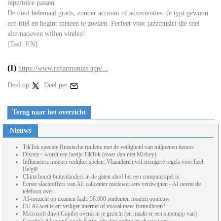
repertoire passen.
De dool helemaal gratis, zonder account of advertenties. Je typt gewoon
een titel en begint meteen te zoeken. Perfect voor jazzmusici die snel
alternatieven willen vinden!
[Taal: EN]
(1)
https://www.reharmonize.app/...
Deel op
Deel per
Terug naar het overzicht
Nieuws
TikTok speelde Russische roulette met de veiligheid van miljoenen tieners
Disney+ wordt een beetje TikTok (maar dan met Mickey)
Influencers moeten eerlijker spelen: Vlaanderen wil strengere regels voor heel
België
China houdt buitenlanders in de gaten alsof het een computerspel is
Eerste slachtoffers van AI: callcenter medewerkers verdwijnen - AI neemt de
telefoon over
AI-toezicht op examen faalt: 58.000 studenten moeten opnieuw
EU AI-wet is er: veiliger internet of vooral meer formulieren?
Microsoft duwt Copilot overal in je gezicht (en maakt er een superapp van)