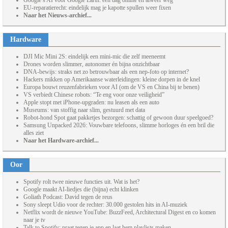
Google’s AI voor Google Earth: één dag online en alweer weg
EU-reparatierecht: eindelijk mag je kapotte spullen weer fixen
Naar het Nieuws-archief...
Hardware
DJI Mic Mini 2S: eindelijk een mini-mic die zelf meeneemt
Drones worden slimmer, autonomer én bijna onzichtbaar
DNA-bewijs: straks net zo betrouwbaar als een nep-foto op internet?
Hackers mikken op Amerikaanse waterleidingen: kleine dorpen in de knel
Europa bouwt reuzenfabrieken voor AI (om de VS en China bij te benen)
VS verbiedt Chinese robots: “Te eng voor onze veiligheid”
Apple stopt met iPhone-upgraden: nu leasen als een auto
Museums: van stoffig naar slim, gestuurd met data
Robot-hond Spot gaat pakketjes bezorgen: schattig of gewoon duur speelgoed?
Samsung Unpacked 2026: Vouwbare telefoons, slimme horloges én een bril die
alles ziet
Naar het Hardware-archief...
Oor
Spotify rolt twee nieuwe functies uit. Wat is het?
Google maakt AI-liedjes die (bijna) echt klinken
Goliath Podcast: David tegen de reus
Sony sleept Udio voor de rechter: 30.000 gestolen hits in AI-muziek
Netflix wordt de nieuwe YouTube: BuzzFeed, Architectural Digest en co komen
naar je tv
Talk to Spotify: praat tegen je app en laat hem playlists maken