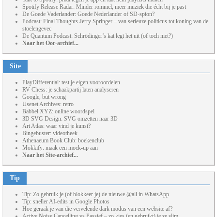
Spotify Release Radar: Minder rommel, meer muziek die écht bij je past
De Goede Vaderlander: Goede Nederlander of SD-spion?
Podcast: Final Thoughts Jerry Springer – van serieuze politicus tot koning van de
stoelengevec
De Quantum Podcast: Schrödinger’s kat legt het uit (of toch niet?)
Naar het Oor-archief...
Site
PlayDifferential: test je eigen vooroordelen
RV Chess: je schaakpartij laten analyseren
Google, but wrong
Usenet Archives: retro
Babbel XYZ: online woordspel
3D SVG Design: SVG omzetten naar 3D
Art Atlas: waar vind je kunst?
Bingebuster: videotheek
Athenaeum Book Club: boekenclub
Mokkify: maak een mock-up aan
Naar het Site-archief...
Tip
Tip: Zo gebruik je (of blokkeer je) de nieuwe @all in WhatsApp
Tip: sneller AI-edits in Google Photos
Hoe geraak je van die vervelende dark modus van een website af?
Active Noise Cancelling vs Passief – zo kies (en gebruikt) je ze slim