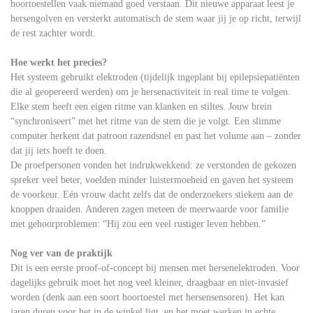
hoortoestellen vaak niemand goed verstaan. Dit nieuwe apparaat leest je
hersengolven en versterkt automatisch de stem waar jij je op richt, terwijl
de rest zachter wordt.
Hoe werkt het precies?
Het systeem gebruikt elektroden (tijdelijk ingeplant bij epilepsiepatiënten
die al geopereerd werden) om je hersenactiviteit in real time te volgen.
Elke stem heeft een eigen ritme van klanken en stiltes. Jouw brein
“synchroniseert” met het ritme van de stem die je volgt. Een slimme
computer herkent dat patroon razendsnel en past het volume aan – zonder
dat jij iets hoeft te doen.
De proefpersonen vonden het indrukwekkend: ze verstonden de gekozen
spreker veel beter, voelden minder luistermoeheid en gaven het systeem
de voorkeur. Eén vrouw dacht zelfs dat de onderzoekers stiekem aan de
knoppen draaiden. Anderen zagen meteen de meerwaarde voor familie
met gehoorproblemen: “Hij zou een veel rustiger leven hebben.”
Nog ver van de praktijk
Dit is een eerste proof-of-concept bij mensen met hersenelektroden. Voor
dagelijks gebruik moet het nog veel kleiner, draagbaar en niet-invasief
worden (denk aan een soort hoortoestel met hersensensoren). Het kan
jaren duren voor het in de winkel ligt, en het moet werken in echte,