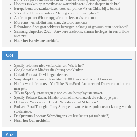
Hackers mikken op Amerikaanse waterleidingen: kleine dorpen in de knel
Europa bouwt reuzenfabrieken voor AI (om de VS en China bij te benen)
VS verbiedt Chinese robots: “Te eng voor onze veiligheid”
Apple stopt met iPhone-upgraden: nu leasen als een auto
Museums: van stoffig naar slim, gestuurd met data
Robot-hond Spot gaat pakketjes bezorgen: schattig of gewoon duur speelgoed?
Samsung Unpacked 2026: Vouwbare telefoons, slimme horloges én een bril die
alles ziet
Naar het Hardware-archief...
Oor
Spotify rolt twee nieuwe functies uit. Wat is het?
Google maakt AI-liedjes die (bijna) echt klinken
Goliath Podcast: David tegen de reus
Sony sleept Udio voor de rechter: 30.000 gestolen hits in AI-muziek
Netflix wordt de nieuwe YouTube: BuzzFeed, Architectural Digest en co komen
naar je tv
Talk to Spotify: praat tegen je app en laat hem playlists maken
Spotify Release Radar: Minder rommel, meer muziek die écht bij je past
De Goede Vaderlander: Goede Nederlander of SD-spion?
Podcast: Final Thoughts Jerry Springer – van serieuze politicus tot koning van de
stoelengevec
De Quantum Podcast: Schrödinger’s kat legt het uit (of toch niet?)
Naar het Oor-archief...
Site