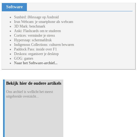
Software
Sunbird: iMessage op Android
Irun Webcam: je smartphone als webcam
3D Mark: benchmark
Anki: Flashcards om te studeren
Cortices: verminder je stress
Hypersnap: schermafdruk
Indigenous Collections: culturen bewaren
Paddock Pass: inside over F1
Deskora: organiseer je desktop
GOG: games
Naar het Software-archief...
Bekijk hier de oudere artikels
Ons archief is wellicht het meest
uitgebreide overzicht...