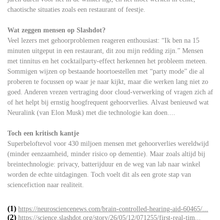
chaotische situaties zoals een restaurant of feestje.
Wat zeggen mensen op Slashdot?
Veel lezers met gehoorproblemen reageren enthousiast: “Ik ben na 15
minuten uitgeput in een restaurant, dit zou mijn redding zijn.” Mensen
met tinnitus en het cocktailparty-effect herkennen het probleem meteen.
Sommigen wijzen op bestaande hoortoestellen met “party mode” die al
proberen te focussen op waar je naar kijkt, maar die werken lang niet zo
goed. Anderen vrezen vertraging door cloud-verwerking of vragen zich af
of het helpt bij ernstig hoogfrequent gehoorverlies. Alvast benieuwd wat
Neuralink (van Elon Musk) met die technologie kan doen....
Toch een kritisch kantje
Superbeloftevol voor 430 miljoen mensen met gehoorverlies wereldwijd
(minder eenzaamheid, minder risico op dementie). Maar zoals altijd bij
breintechnologie: privacy, batterijduur en de weg van lab naar winkel
worden de echte uitdagingen. Toch voelt dit als een grote stap van
sciencefiction naar realiteit.
(1)
https://neurosciencenews.com/brain-controlled-hearing-aid-60465/...
(2)
https://science.slashdot.org/story/26/05/12/071255/first-real-tim...