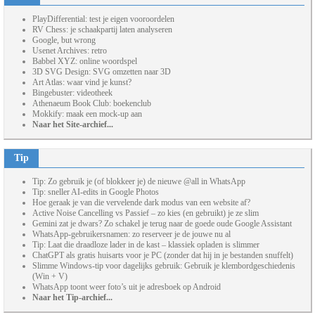
PlayDifferential: test je eigen vooroordelen
RV Chess: je schaakpartij laten analyseren
Google, but wrong
Usenet Archives: retro
Babbel XYZ: online woordspel
3D SVG Design: SVG omzetten naar 3D
Art Atlas: waar vind je kunst?
Bingebuster: videotheek
Athenaeum Book Club: boekenclub
Mokkify: maak een mock-up aan
Naar het Site-archief...
Tip
Tip: Zo gebruik je (of blokkeer je) de nieuwe @all in WhatsApp
Tip: sneller AI-edits in Google Photos
Hoe geraak je van die vervelende dark modus van een website af?
Active Noise Cancelling vs Passief – zo kies (en gebruikt) je ze slim
Gemini zat je dwars? Zo schakel je terug naar de goede oude Google Assistant
WhatsApp-gebruikersnamen: zo reserveer je de jouwe nu al
Tip: Laat die draadloze lader in de kast – klassiek opladen is slimmer
ChatGPT als gratis huisarts voor je PC (zonder dat hij in je bestanden snuffelt)
Slimme Windows-tip voor dagelijks gebruik: Gebruik je klembordgeschiedenis
(Win + V)
WhatsApp toont weer foto’s uit je adresboek op Android
Naar het Tip-archief...