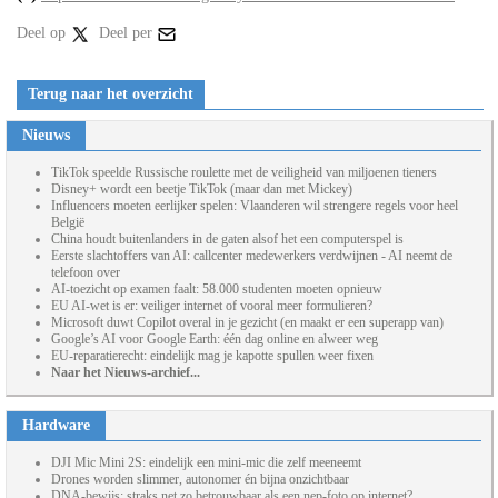
Deel op
Deel per
Terug naar het overzicht
Nieuws
TikTok speelde Russische roulette met de veiligheid van miljoenen tieners
Disney+ wordt een beetje TikTok (maar dan met Mickey)
Influencers moeten eerlijker spelen: Vlaanderen wil strengere regels voor heel
België
China houdt buitenlanders in de gaten alsof het een computerspel is
Eerste slachtoffers van AI: callcenter medewerkers verdwijnen - AI neemt de
telefoon over
AI-toezicht op examen faalt: 58.000 studenten moeten opnieuw
EU AI-wet is er: veiliger internet of vooral meer formulieren?
Microsoft duwt Copilot overal in je gezicht (en maakt er een superapp van)
Google’s AI voor Google Earth: één dag online en alweer weg
EU-reparatierecht: eindelijk mag je kapotte spullen weer fixen
Naar het Nieuws-archief...
Hardware
DJI Mic Mini 2S: eindelijk een mini-mic die zelf meeneemt
Drones worden slimmer, autonomer én bijna onzichtbaar
DNA-bewijs: straks net zo betrouwbaar als een nep-foto op internet?