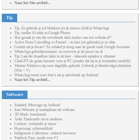
Naar het Site-archief...
Tip
Tip: Zo gebruik je (of blokkeer je) de nieuwe @all in WhatsApp
Tip: sneller AI-edits in Google Photos
Hoe geraak je van die vervelende dark modus van een website af?
Active Noise Cancelling vs Passief – zo kies (en gebruikt) je ze slim
Gemini zat je dwars? Zo schakel je terug naar de goede oude Google Assistant
WhatsApp-gebruikersnamen: zo reserveer je de jouwe nu al
Tip: Laat die draadloze lader in de kast – klassiek opladen is slimmer
ChatGPT als gratis huisarts voor je PC (zonder dat hij in je bestanden snuffelt)
Slimme Windows-tip voor dagelijks gebruik: Gebruik je klembordgeschiedenis
(Win + V)
WhatsApp toont weer foto’s uit je adresboek op Android
Naar het Tip-archief...
Software
Sunbird: iMessage op Android
Irun Webcam: je smartphone als webcam
3D Mark: benchmark
Anki: Flashcards om te studeren
Cortices: verminder je stress
Hypersnap: schermafdruk
Indigenous Collections: culturen bewaren
Paddock Pass: inside over F1