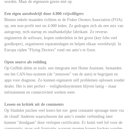
worden. Maar de eigenaren gaven niet op.
Een eigen autobedrijf door 4.000 vrijwilligers
Binnen enkele maanden richtten ze de Fisker Owners Association (FOA)
op, een non-profit met nu 4.000 leden. Ze gedragen zich als een mix van
autogroep, tech-startup en onafhankelijke fabrikant. Ze reverse-
engineeren de software, kopen onderdelen in het groot (key fobs veel
goedkoper), organiseren reparatiedagen en helpen elkaar wereldwijd. In
Europa rijden “Flying Doctors” rond om auto’s te fixen.
Open source als redding
Op GitHub delen ze tools: een integratie met Home Assistant, bestanden
om het CAN-bus-systeem (de “zenuwen” van de auto) te begrijpen en
apps voor diagnose. Zo kunnen eigenaren zelf problemen oplossen zonder
dealer. Het is niet perfect – veiligheidssystemen blijven lastig – maar
infotainment en connectiviteit werken weer.
Lessen en kritiek uit de comments
Op Slashdot juichen veel lezers het toe: geen constante spionage meer via
de cloud! Anderen waarschuwen dat auto’s zonder verbinding later
kunnen “doodgaan” door verlopen certificaten. Er komt veel lof voor de
community, maar ook frustratie: waarom moeten kopers hackers worden