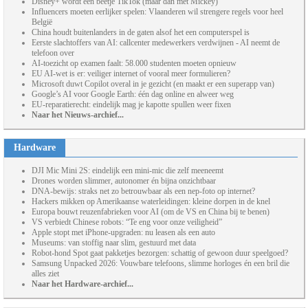
Disney+ wordt een beetje TikTok (maar dan met Mickey)
Influencers moeten eerlijker spelen: Vlaanderen wil strengere regels voor heel
België
China houdt buitenlanders in de gaten alsof het een computerspel is
Eerste slachtoffers van AI: callcenter medewerkers verdwijnen - AI neemt de
telefoon over
AI-toezicht op examen faalt: 58.000 studenten moeten opnieuw
EU AI-wet is er: veiliger internet of vooral meer formulieren?
Microsoft duwt Copilot overal in je gezicht (en maakt er een superapp van)
Google’s AI voor Google Earth: één dag online en alweer weg
EU-reparatierecht: eindelijk mag je kapotte spullen weer fixen
Naar het Nieuws-archief...
Hardware
DJI Mic Mini 2S: eindelijk een mini-mic die zelf meeneemt
Drones worden slimmer, autonomer én bijna onzichtbaar
DNA-bewijs: straks net zo betrouwbaar als een nep-foto op internet?
Hackers mikken op Amerikaanse waterleidingen: kleine dorpen in de knel
Europa bouwt reuzenfabrieken voor AI (om de VS en China bij te benen)
VS verbiedt Chinese robots: “Te eng voor onze veiligheid”
Apple stopt met iPhone-upgraden: nu leasen als een auto
Museums: van stoffig naar slim, gestuurd met data
Robot-hond Spot gaat pakketjes bezorgen: schattig of gewoon duur speelgoed?
Samsung Unpacked 2026: Vouwbare telefoons, slimme horloges én een bril die
alles ziet
Naar het Hardware-archief...