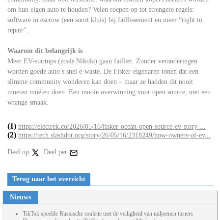
om hun eigen auto te houden? Velen roepen op tot strengere regels:
software in escrow (een soort kluis) bij faillissement en meer “right to
repair”.
Waarom dit belangrijk is
Meer EV-startups (zoals Nikola) gaan failliet. Zonder veranderingen
worden goede auto’s snel e-waste. De Fisker-eigenaren tonen dat een
slimme community wonderen kan doen – maar ze hadden dit nooit
moeten móéten doen. Een mooie overwinning voor open source, met een
wrange smaak.
(1)
https://electrek.co/2026/05/16/fisker-ocean-open-source-ev-story-...
(2)
https://tech.slashdot.org/story/26/05/16/2318249/how-owners-of-ev...
Deel op
Deel per
Terug naar het overzicht
Nieuws
TikTok speelde Russische roulette met de veiligheid van miljoenen tieners