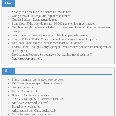
Oor
Spotify rolt twee nieuwe functies uit. Wat is het?
Google maakt AI-liedjes die (bijna) echt klinken
Goliath Podcast: David tegen de reus
Sony sleept Udio voor de rechter: 30.000 gestolen hits in AI-muziek
Netflix wordt de nieuwe YouTube: BuzzFeed, Architectural Digest en co komen
naar je tv
Talk to Spotify: praat tegen je app en laat hem playlists maken
Spotify Release Radar: Minder rommel, meer muziek die écht bij je past
De Goede Vaderlander: Goede Nederlander of SD-spion?
Podcast: Final Thoughts Jerry Springer – van serieuze politicus tot koning van de
stoelengevec
De Quantum Podcast: Schrödinger’s kat legt het uit (of toch niet?)
Naar het Oor-archief...
Site
PlayDifferential: test je eigen vooroordelen
RV Chess: je schaakpartij laten analyseren
Google, but wrong
Usenet Archives: retro
Babbel XYZ: online woordspel
3D SVG Design: SVG omzetten naar 3D
Art Atlas: waar vind je kunst?
Bingebuster: videotheek
Athenaeum Book Club: boekenclub
Mokkify: maak een mock-up aan