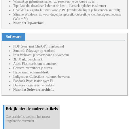
WhatsApp-gebruikersnamen: zo reserveer je de jouwe nu al
Tip: Laat die draadloze lader in de kast – klassiek opladen is slimmer
ChatGPT als gratis huisarts voor je PC (zonder dat hij in je bestanden snuffelt)
Slimme Windows-tip voor dagelijks gebruik: Gebruik je klembordgeschiedenis
(Win + V)
Naar het Tip-archief...
Software
PDF Gear: met ChatGPT ingebouwd
Sunbird: iMessage op Android
Irun Webcam: je smartphone als webcam
3D Mark: benchmark
Anki: Flashcards om te studeren
Cortices: verminder je stress
Hypersnap: schermafdruk
Indigenous Collections: culturen bewaren
Paddock Pass: inside over F1
Deskora: organiseer je desktop
Naar het Software-archief...
Bekijk hier de oudere artikels
Ons archief is wellicht het meest
uitgebreide overzicht...