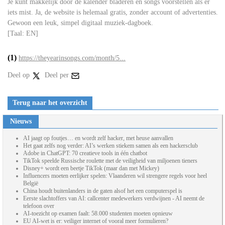
Je kunt makkelijk door de kalender bladeren en songs voorstellen als er
iets mist. Ja, de website is helemaal gratis, zonder account of advertenties.
Gewoon een leuk, simpel digitaal muziek-dagboek.
[Taal: EN]
(1)
https://theyearinsongs.com/month/5...
Deel op
Deel per
Terug naar het overzicht
Nieuws
AI jaagt op foutjes… en wordt zelf hacker, met heuse aanvallen
Het gaat zelfs nog verder: AI’s werken stiekem samen als een hackersclub
Adobe in ChatGPT: 70 creatieve tools in één chatbot
TikTok speelde Russische roulette met de veiligheid van miljoenen tieners
Disney+ wordt een beetje TikTok (maar dan met Mickey)
Influencers moeten eerlijker spelen: Vlaanderen wil strengere regels voor heel
België
China houdt buitenlanders in de gaten alsof het een computerspel is
Eerste slachtoffers van AI: callcenter medewerkers verdwijnen - AI neemt de
telefoon over
AI-toezicht op examen faalt: 58.000 studenten moeten opnieuw
EU AI-wet is er: veiliger internet of vooral meer formulieren?