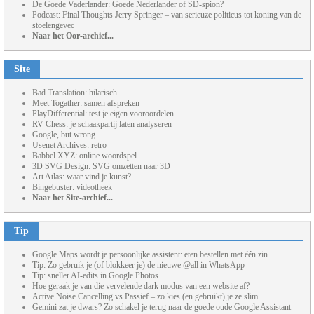
De Goede Vaderlander: Goede Nederlander of SD-spion?
Podcast: Final Thoughts Jerry Springer – van serieuze politicus tot koning van de
stoelengevec
Naar het Oor-archief...
Site
Bad Translation: hilarisch
Meet Togather: samen afspreken
PlayDifferential: test je eigen vooroordelen
RV Chess: je schaakpartij laten analyseren
Google, but wrong
Usenet Archives: retro
Babbel XYZ: online woordspel
3D SVG Design: SVG omzetten naar 3D
Art Atlas: waar vind je kunst?
Bingebuster: videotheek
Naar het Site-archief...
Tip
Google Maps wordt je persoonlijke assistent: eten bestellen met één zin
Tip: Zo gebruik je (of blokkeer je) de nieuwe @all in WhatsApp
Tip: sneller AI-edits in Google Photos
Hoe geraak je van die vervelende dark modus van een website af?
Active Noise Cancelling vs Passief – zo kies (en gebruikt) je ze slim
Gemini zat je dwars? Zo schakel je terug naar de goede oude Google Assistant