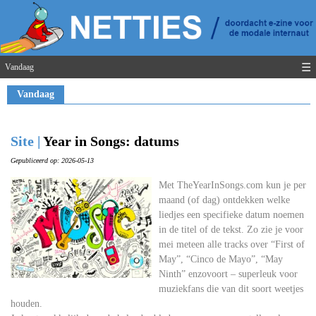
☰
Vandaag
Vandaag
Site |
Year in Songs: datums
Gepubliceerd op: 2026-05-13
Met TheYearInSongs.com kun je per
maand (of dag) ontdekken welke
liedjes een specifieke datum noemen
in de titel of de tekst. Zo zie je voor
mei meteen alle tracks over “First of
May”, “Cinco de Mayo”, “May
Ninth” enzovoort – superleuk voor
muziekfans die van dit soort weetjes
houden.