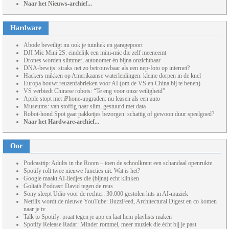
Naar het Nieuws-archief...
Hardware
Abode beveiligt nu ook je tuinhek en garagepoort
DJI Mic Mini 2S: eindelijk een mini-mic die zelf meeneemt
Drones worden slimmer, autonomer én bijna onzichtbaar
DNA-bewijs: straks net zo betrouwbaar als een nep-foto op internet?
Hackers mikken op Amerikaanse waterleidingen: kleine dorpen in de knel
Europa bouwt reuzenfabrieken voor AI (om de VS en China bij te benen)
VS verbiedt Chinese robots: “Te eng voor onze veiligheid”
Apple stopt met iPhone-upgraden: nu leasen als een auto
Museums: van stoffig naar slim, gestuurd met data
Robot-hond Spot gaat pakketjes bezorgen: schattig of gewoon duur speelgoed?
Naar het Hardware-archief...
Oor
Podcasttip: Adults in the Room – toen de schoolkrant een schandaal openrukte
Spotify rolt twee nieuwe functies uit. Wat is het?
Google maakt AI-liedjes die (bijna) echt klinken
Goliath Podcast: David tegen de reus
Sony sleept Udio voor de rechter: 30.000 gestolen hits in AI-muziek
Netflix wordt de nieuwe YouTube: BuzzFeed, Architectural Digest en co komen
naar je tv
Talk to Spotify: praat tegen je app en laat hem playlists maken
Spotify Release Radar: Minder rommel, meer muziek die écht bij je past