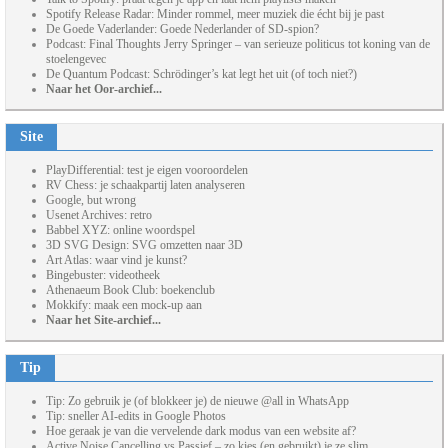
Spotify Release Radar: Minder rommel, meer muziek die écht bij je past
De Goede Vaderlander: Goede Nederlander of SD-spion?
Podcast: Final Thoughts Jerry Springer – van serieuze politicus tot koning van de
stoelengevec
De Quantum Podcast: Schrödinger’s kat legt het uit (of toch niet?)
Naar het Oor-archief...
Site
PlayDifferential: test je eigen vooroordelen
RV Chess: je schaakpartij laten analyseren
Google, but wrong
Usenet Archives: retro
Babbel XYZ: online woordspel
3D SVG Design: SVG omzetten naar 3D
Art Atlas: waar vind je kunst?
Bingebuster: videotheek
Athenaeum Book Club: boekenclub
Mokkify: maak een mock-up aan
Naar het Site-archief...
Tip
Tip: Zo gebruik je (of blokkeer je) de nieuwe @all in WhatsApp
Tip: sneller AI-edits in Google Photos
Hoe geraak je van die vervelende dark modus van een website af?
Active Noise Cancelling vs Passief – zo kies (en gebruikt) je ze slim