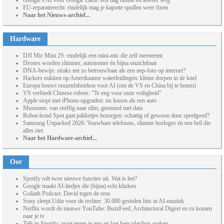
Google’s AI voor Google Earth: één dag online en alweer weg
EU-reparatierecht: eindelijk mag je kapotte spullen weer fixen
Naar het Nieuws-archief...
Hardware
DJI Mic Mini 2S: eindelijk een mini-mic die zelf meeneemt
Drones worden slimmer, autonomer én bijna onzichtbaar
DNA-bewijs: straks net zo betrouwbaar als een nep-foto op internet?
Hackers mikken op Amerikaanse waterleidingen: kleine dorpen in de knel
Europa bouwt reuzenfabrieken voor AI (om de VS en China bij te benen)
VS verbiedt Chinese robots: “Te eng voor onze veiligheid”
Apple stopt met iPhone-upgraden: nu leasen als een auto
Museums: van stoffig naar slim, gestuurd met data
Robot-hond Spot gaat pakketjes bezorgen: schattig of gewoon duur speelgoed?
Samsung Unpacked 2026: Vouwbare telefoons, slimme horloges én een bril die
alles ziet
Naar het Hardware-archief...
Oor
Spotify rolt twee nieuwe functies uit. Wat is het?
Google maakt AI-liedjes die (bijna) echt klinken
Goliath Podcast: David tegen de reus
Sony sleept Udio voor de rechter: 30.000 gestolen hits in AI-muziek
Netflix wordt de nieuwe YouTube: BuzzFeed, Architectural Digest en co komen
naar je tv
Talk to Spotify: praat tegen je app en laat hem playlists maken