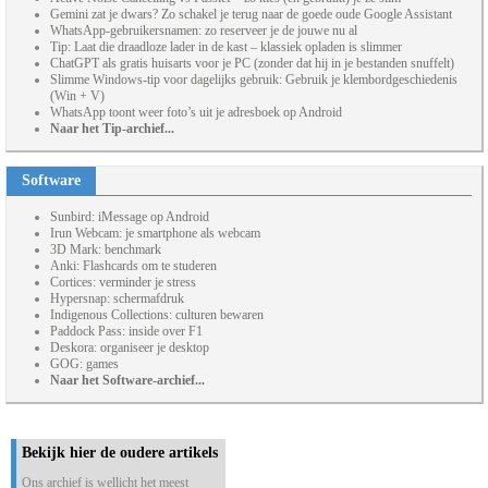
Gemini zat je dwars? Zo schakel je terug naar de goede oude Google Assistant
WhatsApp-gebruikersnamen: zo reserveer je de jouwe nu al
Tip: Laat die draadloze lader in de kast – klassiek opladen is slimmer
ChatGPT als gratis huisarts voor je PC (zonder dat hij in je bestanden snuffelt)
Slimme Windows-tip voor dagelijks gebruik: Gebruik je klembordgeschiedenis
(Win + V)
WhatsApp toont weer foto’s uit je adresboek op Android
Naar het Tip-archief...
Software
Sunbird: iMessage op Android
Irun Webcam: je smartphone als webcam
3D Mark: benchmark
Anki: Flashcards om te studeren
Cortices: verminder je stress
Hypersnap: schermafdruk
Indigenous Collections: culturen bewaren
Paddock Pass: inside over F1
Deskora: organiseer je desktop
GOG: games
Naar het Software-archief...
Bekijk hier de oudere artikels
Ons archief is wellicht het meest