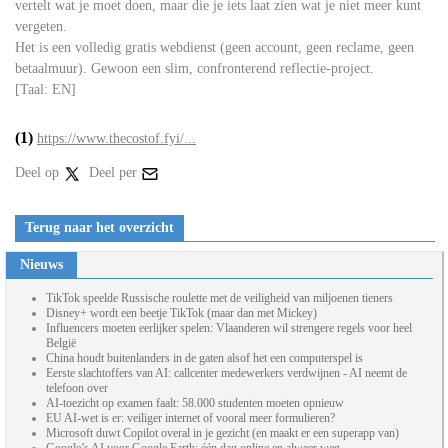
vertelt wat je moet doen, maar die je iets laat zien wat je niet meer kunt
vergeten.
Het is een volledig gratis webdienst (geen account, geen reclame, geen
betaalmuur). Gewoon een slim, confronterend reflectie-project.
[Taal: EN]
(1)
https://www.thecostof.fyi/...
Deel op
Deel per
Terug naar het overzicht
Nieuws
TikTok speelde Russische roulette met de veiligheid van miljoenen tieners
Disney+ wordt een beetje TikTok (maar dan met Mickey)
Influencers moeten eerlijker spelen: Vlaanderen wil strengere regels voor heel
België
China houdt buitenlanders in de gaten alsof het een computerspel is
Eerste slachtoffers van AI: callcenter medewerkers verdwijnen - AI neemt de
telefoon over
AI-toezicht op examen faalt: 58.000 studenten moeten opnieuw
EU AI-wet is er: veiliger internet of vooral meer formulieren?
Microsoft duwt Copilot overal in je gezicht (en maakt er een superapp van)