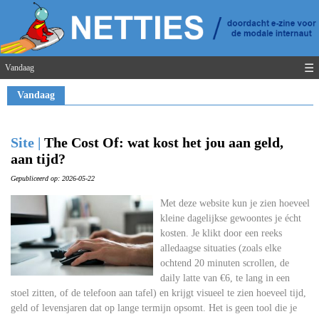
☰
Vandaag
Vandaag
Site |
The Cost Of: wat kost het jou aan geld,
aan tijd?
Gepubliceerd op: 2026-05-22
Met deze website kun je zien hoeveel
kleine dagelijkse gewoontes je écht
kosten. Je klikt door een reeks
alledaagse situaties (zoals elke
ochtend 20 minuten scrollen, de
daily latte van €6, te lang in een
stoel zitten, of de telefoon aan tafel) en krijgt visueel te zien hoeveel tijd,
geld of levensjaren dat op lange termijn opsomt. Het is geen tool die je