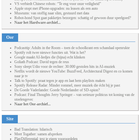
VS verbiedt Chinese robots: “Te eng voor onze veiligheid”
Apple stopt met iPhone-upgraden: nu leasen als een auto
Museums: van stoffig naar slim, gestuurd met data
Robot-hond Spot gaat pakketjes bezorgen: schattig of gewoon duur speelgoed?
Naar het Hardware-archief...
Oor
Podcasttip: Adults in the Room – toen de schoolkrant een schandaal openrukte
Spotify rolt twee nieuwe functies uit. Wat is het?
Google maakt AI-liedjes die (bijna) echt klinken
Goliath Podcast: David tegen de reus
Sony sleept Udio voor de rechter: 30.000 gestolen hits in AI-muziek
Netflix wordt de nieuwe YouTube: BuzzFeed, Architectural Digest en co komen
naar je tv
Talk to Spotify: praat tegen je app en laat hem playlists maken
Spotify Release Radar: Minder rommel, meer muziek die écht bij je past
De Goede Vaderlander: Goede Nederlander of SD-spion?
Podcast: Final Thoughts Jerry Springer – van serieuze politicus tot koning van de
stoelengevec
Naar het Oor-archief...
Site
Bad Translation: hilarisch
Meet Togather: samen afspreken
PlayDifferential: test je eigen vooroordelen