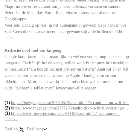
talen spreken, en de bril volgt mee zonder onderbreking. Navigatie met
Maps, info over restaurants om je heen, allemaal via stem en camera.
Beter dan de Meta Ray-Ban brillen, vinden testers, vooral door de
Google-apps.
Voor jou: Handig op reis, in het buitenland of gewoon als je handen vol
zijn. Geen dikke headset meer, maar gewone stijlvolle brillen die écht
helpen.
Kritische noot met een knipoog
Google komt jaren te laat, maar lijkt nu wel een voorsprong te pakken op
integratie. Toch blijft het de vraag: willen we écht dat onze bril meekijkt
en meeluistert? En hoe zit het met privacy en batterij? Android 17 en XR
voelen als een volwassen antwoord op Apple. Handig, slim en een
tikkeltje laat. Maar als het werkt, is het misschien wel het moment om je
oude “telefoon + tablet apart” leven vaarwel te zeggen.
(1)
https://9to5google.com/2026/05/19/android-17s-continue-on-will-le...
(2)
https://www.engadget.com/2177283/android-xr-is-finally-starting-t...
(3)
https://www.theverge.com/tech/934457/android-17-continue-on-
hando...
Deel op
Deel per