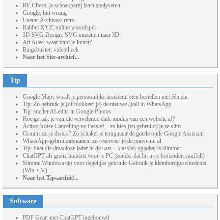
RV Chess: je schaakpartij laten analyseren
Google, but wrong
Usenet Archives: retro
Babbel XYZ: online woordspel
3D SVG Design: SVG omzetten naar 3D
Art Atlas: waar vind je kunst?
Bingebuster: videotheek
Naar het Site-archief...
Tip
Google Maps wordt je persoonlijke assistent: eten bestellen met één zin
Tip: Zo gebruik je (of blokkeer je) de nieuwe @all in WhatsApp
Tip: sneller AI-edits in Google Photos
Hoe geraak je van die vervelende dark modus van een website af?
Active Noise Cancelling vs Passief – zo kies (en gebruikt) je ze slim
Gemini zat je dwars? Zo schakel je terug naar de goede oude Google Assistant
WhatsApp-gebruikersnamen: zo reserveer je de jouwe nu al
Tip: Laat die draadloze lader in de kast – klassiek opladen is slimmer
ChatGPT als gratis huisarts voor je PC (zonder dat hij in je bestanden snuffelt)
Slimme Windows-tip voor dagelijks gebruik: Gebruik je klembordgeschiedenis
(Win + V)
Naar het Tip-archief...
Software
PDF Gear: met ChatGPT ingebouwd