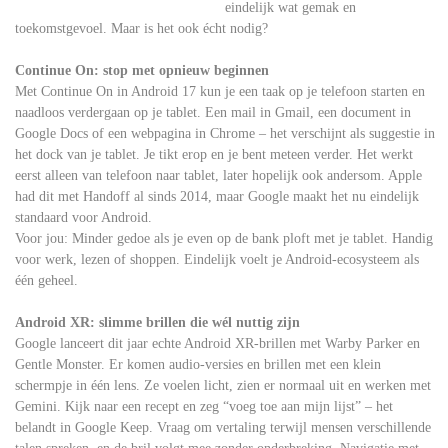
eindelijk wat gemak en
toekomstgevoel. Maar is het ook écht nodig?
Continue On: stop met opnieuw beginnen
Met Continue On in Android 17 kun je een taak op je telefoon starten en
naadloos verdergaan op je tablet. Een mail in Gmail, een document in
Google Docs of een webpagina in Chrome – het verschijnt als suggestie in
het dock van je tablet. Je tikt erop en je bent meteen verder. Het werkt
eerst alleen van telefoon naar tablet, later hopelijk ook andersom. Apple
had dit met Handoff al sinds 2014, maar Google maakt het nu eindelijk
standaard voor Android.
Voor jou: Minder gedoe als je even op de bank ploft met je tablet. Handig
voor werk, lezen of shoppen. Eindelijk voelt je Android-ecosysteem als
één geheel.
Android XR: slimme brillen die wél nuttig zijn
Google lanceert dit jaar echte Android XR-brillen met Warby Parker en
Gentle Monster. Er komen audio-versies en brillen met een klein
schermpje in één lens. Ze voelen licht, zien er normaal uit en werken met
Gemini. Kijk naar een recept en zeg “voeg toe aan mijn lijst” – het
belandt in Google Keep. Vraag om vertaling terwijl mensen verschillende