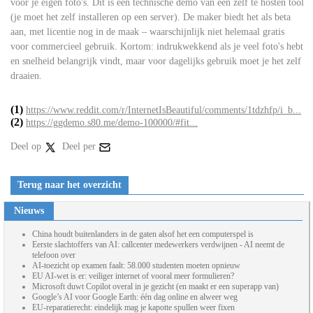
voor je eigen foto's. Dit is een technische demo van een zelf te hosten tool
(je moet het zelf installeren op een server). De maker biedt het als beta
aan, met licentie nog in de maak – waarschijnlijk niet helemaal gratis
voor commercieel gebruik. Kortom: indrukwekkend als je veel foto's hebt
en snelheid belangrijk vindt, maar voor dagelijks gebruik moet je het zelf
draaien.
(1)
https://www.reddit.com/r/InternetIsBeautiful/comments/1tdzhfp/i_b...
(2)
https://ggdemo.s80.me/demo-100000/#fit...
Deel op
Deel per
Terug naar het overzicht
Nieuws
China houdt buitenlanders in de gaten alsof het een computerspel is
Eerste slachtoffers van AI: callcenter medewerkers verdwijnen - AI neemt de
telefoon over
AI-toezicht op examen faalt: 58.000 studenten moeten opnieuw
EU AI-wet is er: veiliger internet of vooral meer formulieren?
Microsoft duwt Copilot overal in je gezicht (en maakt er een superapp van)
Google’s AI voor Google Earth: één dag online en alweer weg
EU-reparatierecht: eindelijk mag je kapotte spullen weer fixen