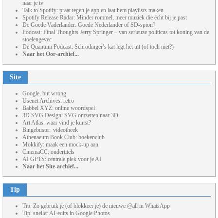
naar je tv
Talk to Spotify: praat tegen je app en laat hem playlists maken
Spotify Release Radar: Minder rommel, meer muziek die écht bij je past
De Goede Vaderlander: Goede Nederlander of SD-spion?
Podcast: Final Thoughts Jerry Springer – van serieuze politicus tot koning van de
stoelengevec
De Quantum Podcast: Schrödinger’s kat legt het uit (of toch niet?)
Naar het Oor-archief...
Site
Google, but wrong
Usenet Archives: retro
Babbel XYZ: online woordspel
3D SVG Design: SVG omzetten naar 3D
Art Atlas: waar vind je kunst?
Bingebuster: videotheek
Athenaeum Book Club: boekenclub
Mokkify: maak een mock-up aan
CinemaCC: ondertitels
AI GPTS: centrale plek voor je AI
Naar het Site-archief...
Tip
Tip: Zo gebruik je (of blokkeer je) de nieuwe @all in WhatsApp
Tip: sneller AI-edits in Google Photos