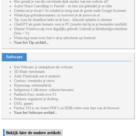
Hoe geraak je van die vervelende dark modus van een website af?
Active Noise Cancelling vs Passief – zo kies (en gebruikt) je ze slim
Gemini zat je dwars? Zo schakel je terug naar de goede oude Google Assistant
WhatsApp-gebruikersnamen: zo reserveer je de jouwe nu al
Tip: Laat die draadloze lader in de kast – klassiek opladen is slimmer
ChatGPT als gratis huisarts voor je PC (zonder dat hij in je bestanden snuffelt)
Slimme Windows-tip voor dagelijks gebruik: Gebruik je klembordgeschiedenis
(Win + V)
WhatsApp toont weer foto’s uit je adresboek op Android
Naar het Tip-archief...
Software
Irun Webcam: je smartphone als webcam
3D Mark: benchmark
Anki: Flashcards om te studeren
Cortices: verminder je stress
Hypersnap: schermafdruk
Indigenous Collections: culturen bewaren
Paddock Pass: inside over F1
Deskora: organiseer je desktop
GOG: games
Firefox 153 is uit: betere PDF’s en HDR-video voor fans van de browser
Naar het Software-archief...
Bekijk hier de oudere artikels