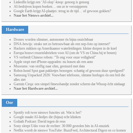
LinkedIn krijgt een ‘AI-slop’-knop: genoeg is genoeg
AI-bedrijven kopen boeken… om ze te versnipperen
Google Earth krijgt AI-plaatjes: terug in de tijd… of gewoon gokken?
Naar het Nieuws-archief...
Hardware
Drones worden slimmer, autonomer én bijna onzichtbaar
DNA-bewijs: straks net zo betrouwbaar als een nep-foto op internet?
Hackers mikken op Amerikaanse waterleidingen: kleine dorpen in de knel
Europa bouwt reuzenfabrieken voor AI (om de VS en China bij te benen)
VS verbiedt Chinese robots: “Te eng voor onze veiligheid”
Apple stopt met iPhone-upgraden: nu leasen als een auto
Museums: van stoffig naar slim, gestuurd met data
Robot-hond Spot gaat pakketjes bezorgen: schattig of gewoon duur speelgoed?
Samsung Unpacked 2026: Vouwbare telefoons, slimme horloges én een bril die
alles ziet
Garmin Cirqa: een simpel fitnessbandje zonder scherm dat Whoop écht uitdaagt
Naar het Hardware-archief...
Oor
Spotify rolt twee nieuwe functies uit. Wat is het?
Google maakt AI-liedjes die (bijna) echt klinken
Goliath Podcast: David tegen de reus
Sony sleept Udio voor de rechter: 30.000 gestolen hits in AI-muziek
Netflix wordt de nieuwe YouTube: BuzzFeed, Architectural Digest en co komen