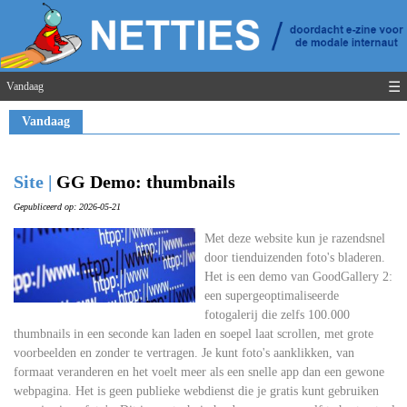
☰
Vandaag
Vandaag
Site |
GG Demo: thumbnails
Gepubliceerd op: 2026-05-21
Met deze website kun je razendsnel
door tienduizenden foto's bladeren.
Het is een demo van GoodGallery 2:
een supergeoptimaliseerde
fotogalerij die zelfs 100.000
thumbnails in een seconde kan laden en soepel laat scrollen, met grote
voorbeelden en zonder te vertragen. Je kunt foto's aanklikken, van
formaat veranderen en het voelt meer als een snelle app dan een gewone
webpagina. Het is geen publieke webdienst die je gratis kunt gebruiken