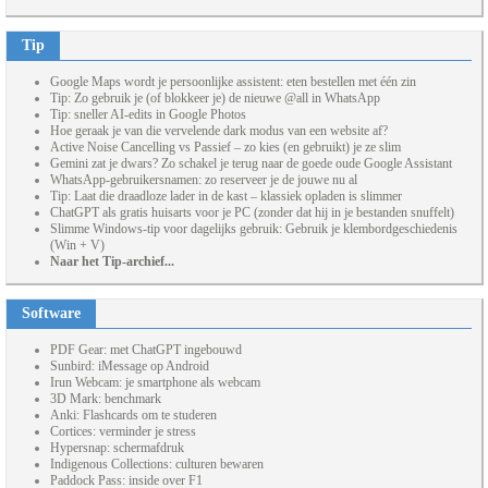
Tip
Google Maps wordt je persoonlijke assistent: eten bestellen met één zin
Tip: Zo gebruik je (of blokkeer je) de nieuwe @all in WhatsApp
Tip: sneller AI-edits in Google Photos
Hoe geraak je van die vervelende dark modus van een website af?
Active Noise Cancelling vs Passief – zo kies (en gebruikt) je ze slim
Gemini zat je dwars? Zo schakel je terug naar de goede oude Google Assistant
WhatsApp-gebruikersnamen: zo reserveer je de jouwe nu al
Tip: Laat die draadloze lader in de kast – klassiek opladen is slimmer
ChatGPT als gratis huisarts voor je PC (zonder dat hij in je bestanden snuffelt)
Slimme Windows-tip voor dagelijks gebruik: Gebruik je klembordgeschiedenis
(Win + V)
Naar het Tip-archief...
Software
PDF Gear: met ChatGPT ingebouwd
Sunbird: iMessage op Android
Irun Webcam: je smartphone als webcam
3D Mark: benchmark
Anki: Flashcards om te studeren
Cortices: verminder je stress
Hypersnap: schermafdruk
Indigenous Collections: culturen bewaren
Paddock Pass: inside over F1