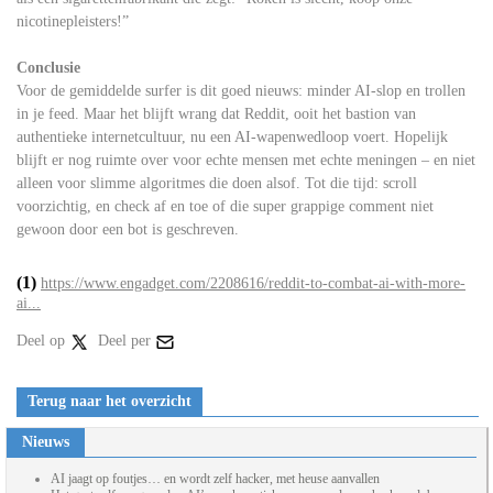
nicotinepleisters!”
Conclusie
Voor de gemiddelde surfer is dit goed nieuws: minder AI-slop en trollen
in je feed. Maar het blijft wrang dat Reddit, ooit het bastion van
authentieke internetcultuur, nu een AI-wapenwedloop voert. Hopelijk
blijft er nog ruimte over voor echte mensen met echte meningen – en niet
alleen voor slimme algoritmes die doen alsof. Tot die tijd: scroll
voorzichtig, en check af en toe of die super grappige comment niet
gewoon door een bot is geschreven.
(1)
https://www.engadget.com/2208616/reddit-to-combat-ai-with-more-
ai...
Deel op
Deel per
Terug naar het overzicht
Nieuws
AI jaagt op foutjes… en wordt zelf hacker, met heuse aanvallen