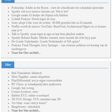
Podcasttip: Adults in the Room – toen de schoolkrant een schandaal openrukte
Spotify rolt twee nieuwe functies uit. Wat is het?
Google maakt AI-liedjes die (bijna) echt klinken
Goliath Podcast: David tegen de reus
Sony sleept Udio voor de rechter: 30.000 gestolen hits in AI-muziek
Netflix wordt de nieuwe YouTube: BuzzFeed, Architectural Digest en co komen
naar je tv
Talk to Spotify: praat tegen je app en laat hem playlists maken
Spotify Release Radar: Minder rommel, meer muziek die écht bij je past
De Goede Vaderlander: Goede Nederlander of SD-spion?
Podcast: Final Thoughts Jerry Springer – van serieuze politicus tot koning van de
stoelengevec
Naar het Oor-archief...
Site
Bad Translation: hilarisch
Meet Togather: samen afspreken
PlayDifferential: test je eigen vooroordelen
RV Chess: je schaakpartij laten analyseren
Google, but wrong
Usenet Archives: retro
Babbel XYZ: online woordspel
3D SVG Design: SVG omzetten naar 3D
Art Atlas: waar vind je kunst?
Bingebuster: videotheek
Naar het Site-archief...