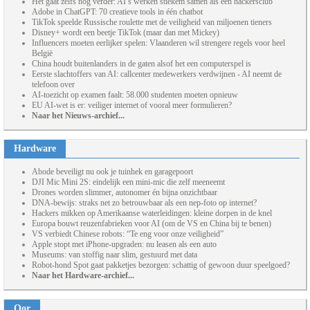
Het gaat zelfs nog verder: AI’s werken stiekem samen als een hackersclub
Adobe in ChatGPT: 70 creatieve tools in één chatbot
TikTok speelde Russische roulette met de veiligheid van miljoenen tieners
Disney+ wordt een beetje TikTok (maar dan met Mickey)
Influencers moeten eerlijker spelen: Vlaanderen wil strengere regels voor heel
België
China houdt buitenlanders in de gaten alsof het een computerspel is
Eerste slachtoffers van AI: callcenter medewerkers verdwijnen - AI neemt de
telefoon over
AI-toezicht op examen faalt: 58.000 studenten moeten opnieuw
EU AI-wet is er: veiliger internet of vooral meer formulieren?
Naar het Nieuws-archief...
Hardware
Abode beveiligt nu ook je tuinhek en garagepoort
DJI Mic Mini 2S: eindelijk een mini-mic die zelf meeneemt
Drones worden slimmer, autonomer én bijna onzichtbaar
DNA-bewijs: straks net zo betrouwbaar als een nep-foto op internet?
Hackers mikken op Amerikaanse waterleidingen: kleine dorpen in de knel
Europa bouwt reuzenfabrieken voor AI (om de VS en China bij te benen)
VS verbiedt Chinese robots: “Te eng voor onze veiligheid”
Apple stopt met iPhone-upgraden: nu leasen als een auto
Museums: van stoffig naar slim, gestuurd met data
Robot-hond Spot gaat pakketjes bezorgen: schattig of gewoon duur speelgoed?
Naar het Hardware-archief...
Oor