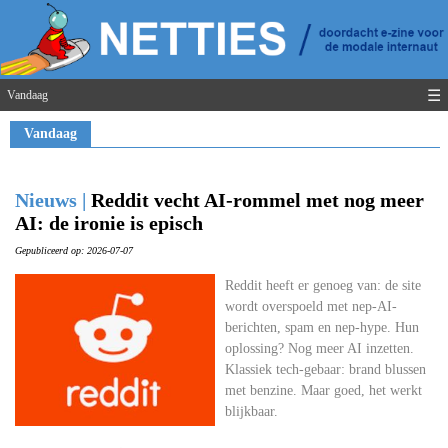
☰
Vandaag
Vandaag
Nieuws |
Reddit vecht AI-rommel met nog meer
AI: de ironie is episch
Gepubliceerd op: 2026-07-07
Reddit heeft er genoeg van: de site
wordt overspoeld met nep-AI-
berichten, spam en nep-hype. Hun
oplossing? Nog meer AI inzetten.
Klassiek tech-gebaar: brand blussen
met benzine. Maar goed, het werkt
blijkbaar.