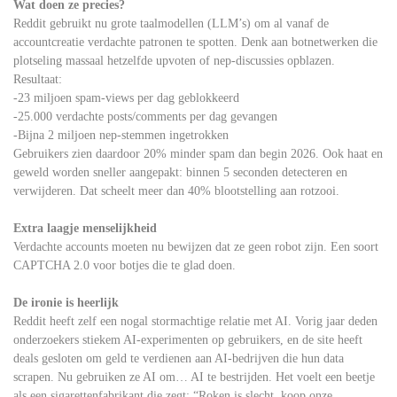
Wat doen ze precies?
Reddit gebruikt nu grote taalmodellen (LLM’s) om al vanaf de
accountcreatie verdachte patronen te spotten. Denk aan botnetwerken die
plotseling massaal hetzelfde upvoten of nep-discussies opblazen.
Resultaat:
-23 miljoen spam-views per dag geblokkeerd
-25.000 verdachte posts/comments per dag gevangen
-Bijna 2 miljoen nep-stemmen ingetrokken
Gebruikers zien daardoor 20% minder spam dan begin 2026. Ook haat en
geweld worden sneller aangepakt: binnen 5 seconden detecteren en
verwijderen. Dat scheelt meer dan 40% blootstelling aan rotzooi.
Extra laagje menselijkheid
Verdachte accounts moeten nu bewijzen dat ze geen robot zijn. Een soort
CAPTCHA 2.0 voor botjes die te glad doen.
De ironie is heerlijk
Reddit heeft zelf een nogal stormachtige relatie met AI. Vorig jaar deden
onderzoekers stiekem AI-experimenten op gebruikers, en de site heeft
deals gesloten om geld te verdienen aan AI-bedrijven die hun data
scrapen. Nu gebruiken ze AI om… AI te bestrijden. Het voelt een beetje
als een sigarettenfabrikant die zegt: “Roken is slecht, koop onze