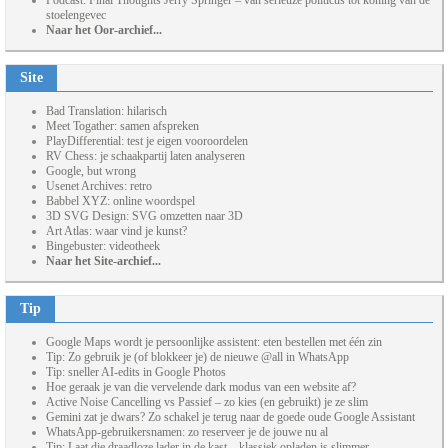
Podcast: Final Thoughts Jerry Springer – van serieuze politicus tot koning van de
stoelengevec
Naar het Oor-archief...
Site
Bad Translation: hilarisch
Meet Togather: samen afspreken
PlayDifferential: test je eigen vooroordelen
RV Chess: je schaakpartij laten analyseren
Google, but wrong
Usenet Archives: retro
Babbel XYZ: online woordspel
3D SVG Design: SVG omzetten naar 3D
Art Atlas: waar vind je kunst?
Bingebuster: videotheek
Naar het Site-archief...
Tip
Google Maps wordt je persoonlijke assistent: eten bestellen met één zin
Tip: Zo gebruik je (of blokkeer je) de nieuwe @all in WhatsApp
Tip: sneller AI-edits in Google Photos
Hoe geraak je van die vervelende dark modus van een website af?
Active Noise Cancelling vs Passief – zo kies (en gebruikt) je ze slim
Gemini zat je dwars? Zo schakel je terug naar de goede oude Google Assistant
WhatsApp-gebruikersnamen: zo reserveer je de jouwe nu al
Tip: Laat die draadloze lader in de kast – klassiek opladen is slimmer