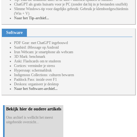
ChatGPT als gratis huisarts voor je PC (zonder dat hij in je bestanden snuffelt)
Slimme Windows-tip voor dagelijks gebruik: Gebruik je klembordgeschiedenis
(Win + V)
Naar het Tip-archief...
Software
PDF Gear: met ChatGPT ingebouwd
Sunbird: iMessage op Android
Irun Webcam: je smartphone als webcam
3D Mark: benchmark
Anki: Flashcards om te studeren
Cortices: verminder je stress
Hypersnap: schermafdruk
Indigenous Collections: culturen bewaren
Paddock Pass: inside over F1
Deskora: organiseer je desktop
Naar het Software-archief...
Bekijk hier de oudere artikels
Ons archief is wellicht het meest
uitgebreide overzicht...