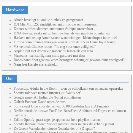
Hardware
Abode beveiligt nu ook je tuinhek en garagepoort
DJI Mic Mini 2S: eindelijk een mini-mic die zelf meeneemt
Drones worden slimmer, autonomer én bijna onzichtbaar
DNA-bewijs: straks net zo betrouwbaar als een nep-foto op internet?
Hackers mikken op Amerikaanse waterleidingen: kleine dorpen in de knel
Europa bouwt reuzenfabrieken voor AI (om de VS en China bij te benen)
VS verbiedt Chinese robots: “Te eng voor onze veiligheid”
Apple stopt met iPhone-upgraden: nu leasen als een auto
Museums: van stoffig naar slim, gestuurd met data
Robot-hond Spot gaat pakketjes bezorgen: schattig of gewoon duur speelgoed?
Naar het Hardware-archief...
Oor
Podcasttip: Adults in the Room – toen de schoolkrant een schandaal openrukte
Spotify rolt twee nieuwe functies uit. Wat is het?
Google maakt AI-liedjes die (bijna) echt klinken
Goliath Podcast: David tegen de reus
Sony sleept Udio voor de rechter: 30.000 gestolen hits in AI-muziek
Netflix wordt de nieuwe YouTube: BuzzFeed, Architectural Digest en co komen
naar je tv
Talk to Spotify: praat tegen je app en laat hem playlists maken
Spotify Release Radar: Minder rommel, meer muziek die écht bij je past
De Goede Vaderlander: Goede Nederlander of SD-spion?