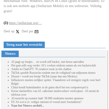
Beschikbaar voor: Windows, macOS en Linux (gratis te downloaden). Er
is ook een mobiele app (Stellarium Mobile) en een webversie. Volledig
gratis!
(1)
https://stellarium.org/...
Deel op
Deel per
Terug naar het overzicht
Nieuws
AI jaagt op foutjes… en wordt zelf hacker, met heuse aanvallen
Het gaat zelfs nog verder: AI’s werken stiekem samen als een hackersclub
Adobe in ChatGPT: 70 creatieve tools in één chatbot
TikTok speelde Russische roulette met de veiligheid van miljoenen tieners
Disney+ wordt een beetje TikTok (maar dan met Mickey)
Influencers moeten eerlijker spelen: Vlaanderen wil strengere regels voor heel
België
China houdt buitenlanders in de gaten alsof het een computerspel is
Eerste slachtoffers van AI: callcenter medewerkers verdwijnen - AI neemt de
telefoon over
AI-toezicht op examen faalt: 58.000 studenten moeten opnieuw
EU AI-wet is er: veiliger internet of vooral meer formulieren?
Naar het Nieuws-archief...