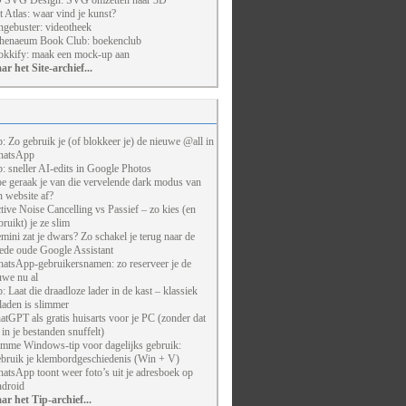
 SVG Design: SVG omzetten naar 3D
t Atlas: waar vind je kunst?
ngebuster: videotheek
henaeum Book Club: boekenclub
kkify: maak een mock-up aan
ar het Site-archief...
p: Zo gebruik je (of blokkeer je) de nieuwe @all in
atsApp
p: sneller AI-edits in Google Photos
e geraak je van die vervelende dark modus van
n website af?
tive Noise Cancelling vs Passief – zo kies (en
bruikt) je ze slim
mini zat je dwars? Zo schakel je terug naar de
ede oude Google Assistant
atsApp-gebruikersnamen: zo reserveer je de
uwe nu al
p: Laat die draadloze lader in de kast – klassiek
laden is slimmer
atGPT als gratis huisarts voor je PC (zonder dat
j in je bestanden snuffelt)
imme Windows-tip voor dagelijks gebruik:
bruik je klembordgeschiedenis (Win + V)
atsApp toont weer foto’s uit je adresboek op
droid
ar het Tip-archief...