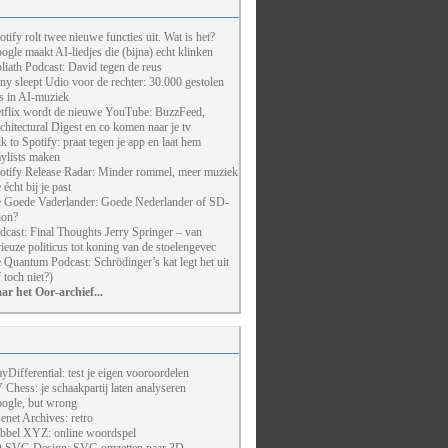
otify rolt twee nieuwe functies uit. Wat is het?
ogle maakt AI-liedjes die (bijna) echt klinken
liath Podcast: David tegen de reus
ny sleept Udio voor de rechter: 30.000 gestolen
ts in AI-muziek
tflix wordt de nieuwe YouTube: BuzzFeed,
chitectural Digest en co komen naar je tv
lk to Spotify: praat tegen je app en laat hem
aylists maken
otify Release Radar: Minder rommel, meer muziek
 écht bij je past
 Goede Vaderlander: Goede Nederlander of SD-
ion?
dcast: Final Thoughts Jerry Springer – van
rieuze politicus tot koning van de stoelengevec
 Quantum Podcast: Schrödinger’s kat legt het uit
f toch niet?)
ar het Oor-archief...
ayDifferential: test je eigen vooroordelen
 Chess: je schaakpartij laten analyseren
ogle, but wrong
enet Archives: retro
bbel XYZ: online woordspel