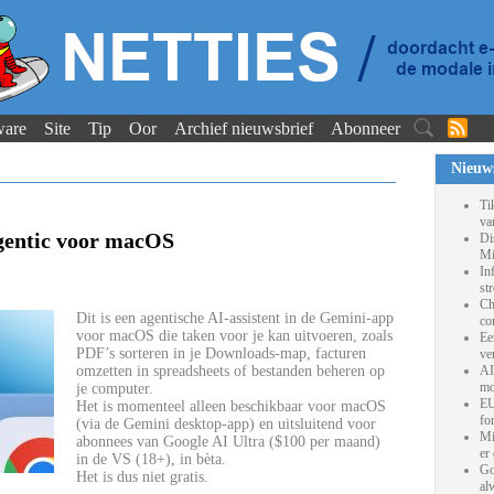
ware
Site
Tip
Oor
Archief nieuwsbrief
Abonneer
Nieuw
Ti
va
gentic voor macOS
Di
Mi
In
st
Ch
Dit is een agentische AI-assistent in de Gemini-app
co
voor macOS die taken voor je kan uitvoeren, zoals
Ee
PDF’s sorteren in je Downloads-map, facturen
ve
omzetten in spreadsheets of bestanden beheren op
AI
mo
je computer.
EU
Het is momenteel alleen beschikbaar voor macOS
fo
(via de Gemini desktop-app) en uitsluitend voor
Mi
abonnees van Google AI Ultra ($100 per maand)
er
in de VS (18+), in bèta.
Go
Het is dus niet gratis.
al