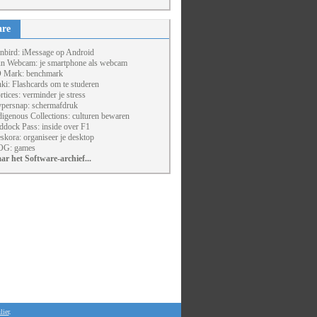
are
nbird: iMessage op Android
un Webcam: je smartphone als webcam
 Mark: benchmark
ki: Flashcards om te studeren
rtices: verminder je stress
persnap: schermafdruk
digenous Collections: culturen bewaren
ddock Pass: inside over F1
skora: organiseer je desktop
G: games
ar het Software-archief...
lier
.