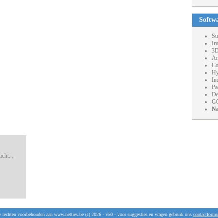
Softw
Su
Ir
3D
An
Co
Hy
In
Pa
De
GO
Na
cht...
e rechten voorbehouden aan www.netties.be (c) 2026 - v50 - voor suggesties en vragen gebruik ons
contactformu