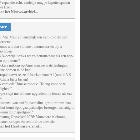
-reparatierecht: eindelijk mag je kapotte spullen
er fixen
ar het Nieuws-archief...
are
I Mic Mini 2S: eindelijk een mini-mic die zelf
eneemt
ones worden slimmer, autonomer én bijna
zichtbaar
A-bewijs: straks net zo betrouwbaar als een nep-
to op internet?
ckers mikken op Amerikaanse waterleidingen:
eine dorpen in de knel
ropa bouwt reuzenfabrieken voor AI (om de VS
 China bij te benen)
 verbiedt Chinese robots: “Te eng voor onze
iligheid”
ple stopt met iPhone-upgraden: nu leasen als een
to
seums: van stoffig naar slim, gestuurd met data
bot-hond Spot gaat pakketjes bezorgen: schattig of
woon duur speelgoed?
msung Unpacked 2026: Vouwbare telefoons,
imme horloges én een bril die alles ziet
ar het Hardware-archief...