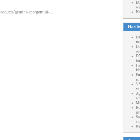
EU
we
products/gemini-app/gemini-...
Na
Hardw
DJ
me
Dr
on
DN
fo
Ha
kl
Eu
en
VS
ve
Ap
au
Mu
Ro
ge
Sa
sl
Na