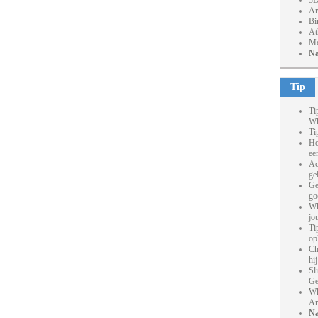
3D
Ar
Bi
At
Mo
Na
Tip
Ti
Wh
Ti
Ho
ee
Ac
ge
Ge
go
Wh
jo
Ti
op
Ch
hi
Sl
Ge
Wh
An
Na