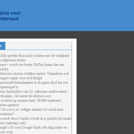
s
kTok speelde Russische roulette met de veiligheid
n miljoenen tieners
sney+ wordt een beetje TikTok (maar dan met
ckey)
fluencers moeten eerlijker spelen: Vlaanderen wil
rengere regels voor heel België
ina houdt buitenlanders in de gaten alsof het een
mputerspel is
rste slachtoffers van AI: callcenter medewerkers
rdwijnen - AI neemt de telefoon over
-toezicht op examen faalt: 58.000 studenten
eten opnieuw
 AI-wet is er: veiliger internet of vooral meer
rmulieren?
crosoft duwt Copilot overal in je gezicht (en maakt
 een superapp van)
ogle’s AI voor Google Earth: één dag online en
weer weg