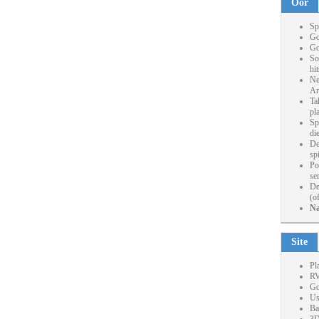
Oor
Sp
Go
Go
So
hi
Ne
Ar
Ta
pl
Sp
die
De
sp
Po
se
De
(o
Na
Site
Pl
RV
Go
Us
Ba