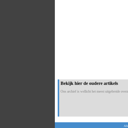
Bekijk hier de oudere artikels
Ons archief is wellicht het meest uitgebreide overzi
All