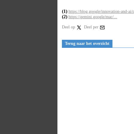
(1)
https://blog.google/innovation-and-ai/
(2)
https://gemini.google/mac/...
Deel op
Deel per
Terug naar het overzicht