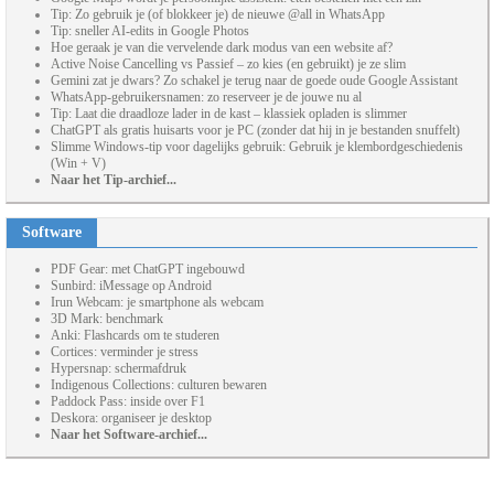
Tip: Zo gebruik je (of blokkeer je) de nieuwe @all in WhatsApp
Tip: sneller AI-edits in Google Photos
Hoe geraak je van die vervelende dark modus van een website af?
Active Noise Cancelling vs Passief – zo kies (en gebruikt) je ze slim
Gemini zat je dwars? Zo schakel je terug naar de goede oude Google Assistant
WhatsApp-gebruikersnamen: zo reserveer je de jouwe nu al
Tip: Laat die draadloze lader in de kast – klassiek opladen is slimmer
ChatGPT als gratis huisarts voor je PC (zonder dat hij in je bestanden snuffelt)
Slimme Windows-tip voor dagelijks gebruik: Gebruik je klembordgeschiedenis
(Win + V)
Naar het Tip-archief...
Software
PDF Gear: met ChatGPT ingebouwd
Sunbird: iMessage op Android
Irun Webcam: je smartphone als webcam
3D Mark: benchmark
Anki: Flashcards om te studeren
Cortices: verminder je stress
Hypersnap: schermafdruk
Indigenous Collections: culturen bewaren
Paddock Pass: inside over F1
Deskora: organiseer je desktop
Naar het Software-archief...