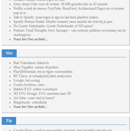
Sony sleept Udio voor de rechter: 30.000 gestolen hits in AI-muziek
Netflix wordt de nieuwe YouTube: BuzzFeed, Architectural Digest en co komen
naar je tv
Talk to Spotify: praat tegen je app en laat hem playlists maken
Spotify Release Radar: Minder rommel, meer muziek die écht bij je past
De Goede Vaderlander: Goede Nederlander of SD-spion?
Podcast: Final Thoughts Jerry Springer – van serieuze politicus tot koning van de
stoelengevec
Naar het Oor-archief...
Site
Bad Translation: hilarisch
Meet Togather: samen afspreken
PlayDifferential: test je eigen vooroordelen
RV Chess: je schaakpartij laten analyseren
Google, but wrong
Usenet Archives: retro
Babbel XYZ: online woordspel
3D SVG Design: SVG omzetten naar 3D
Art Atlas: waar vind je kunst?
Bingebuster: videotheek
Naar het Site-archief...
Tip
Google Maps wordt je persoonlijke assistent: eten bestellen met één zin