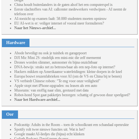
België
China houdt buitenlanders in de gaten alsof het een computerspel is
Eerste slachtoffers van AI: callcenter medewerkers verdwijnen - AI neemt de
telefoon over
AI-toezicht op examen faalt: 58.000 studenten moeten opnieuw
EU AI-wet is er: veiliger internet of vooral meer formulieren?
Naar het Nieuws-archief...
Hardware
Abode beveiligt nu ook je tuinhek en garagepoort
DJI Mic Mini 2S: eindelijk een mini-mic die zelf meeneemt
Drones worden slimmer, autonomer én bijna onzichtbaar
DNA-bewijs: straks net zo betrouwbaar als een nep-foto op internet?
Hackers mikken op Amerikaanse waterleidingen: kleine dorpen in de knel
Europa bouwt reuzenfabrieken voor AI (om de VS en China bij te benen)
VS verbiedt Chinese robots: “Te eng voor onze veiligheid”
Apple stopt met iPhone-upgraden: nu leasen als een auto
Museums: van stoffig naar slim, gestuurd met data
Robot-hond Spot gaat pakketjes bezorgen: schattig of gewoon duur speelgoed?
Naar het Hardware-archief...
Oor
Podcasttip: Adults in the Room – toen de schoolkrant een schandaal openrukte
Spotify rolt twee nieuwe functies uit. Wat is het?
Google maakt AI-liedjes die (bijna) echt klinken
Goliath Podcast: David tegen de reus