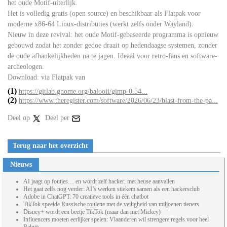
het oude Motif-uiterlijk.
Het is volledig gratis (open source) en beschikbaar als Flatpak voor
moderne x86-64 Linux-distributies (werkt zelfs onder Wayland).
Nieuw in deze revival: het oude Motif-gebaseerde programma is opnieuw
gebouwd zodat het zonder gedoe draait op hedendaagse systemen, zonder
de oude afhankelijkheden na te jagen. Ideaal voor retro-fans en software-
archeologen.
Download: via Flatpak van
(1)
https://gitlab.gnome.org/balooii/gimp-0.54...
(2)
https://www.theregister.com/software/2026/06/23/blast-from-the-pa...
Deel op
Deel per
Terug naar het overzicht
Nieuws
AI jaagt op foutjes… en wordt zelf hacker, met heuse aanvallen
Het gaat zelfs nog verder: AI’s werken stiekem samen als een hackersclub
Adobe in ChatGPT: 70 creatieve tools in één chatbot
TikTok speelde Russische roulette met de veiligheid van miljoenen tieners
Disney+ wordt een beetje TikTok (maar dan met Mickey)
Influencers moeten eerlijker spelen: Vlaanderen wil strengere regels voor heel