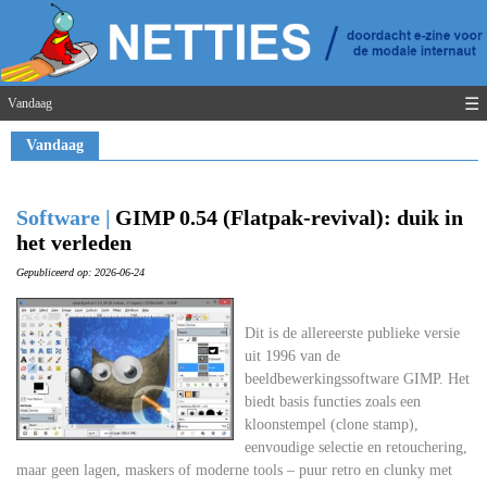
☰
Vandaag
Vandaag
Software |
GIMP 0.54 (Flatpak-revival): duik in
het verleden
Gepubliceerd op: 2026-06-24
Dit is de allereerste publieke versie
uit 1996 van de
beeldbewerkingssoftware GIMP. Het
biedt basis functies zoals een
kloonstempel (clone stamp),
eenvoudige selectie en retouchering,
maar geen lagen, maskers of moderne tools – puur retro en clunky met