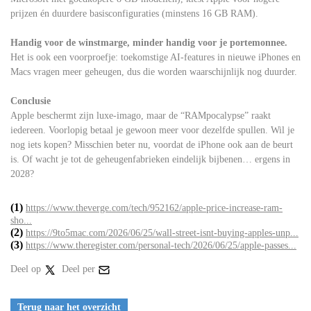
prijzen én duurdere basisconfiguraties (minstens 16 GB RAM).
Handig voor de winstmarge, minder handig voor je portemonnee.
Het is ook een voorproefje: toekomstige AI-features in nieuwe iPhones en
Macs vragen meer geheugen, dus die worden waarschijnlijk nog duurder.
Conclusie
Apple beschermt zijn luxe-imago, maar de “RAMpocalypse” raakt
iedereen. Voorlopig betaal je gewoon meer voor dezelfde spullen. Wil je
nog iets kopen? Misschien beter nu, voordat de iPhone ook aan de beurt
is. Of wacht je tot de geheugenfabrieken eindelijk bijbenen… ergens in
2028?
(1)
https://www.theverge.com/tech/952162/apple-price-increase-ram-
sho...
(2)
https://9to5mac.com/2026/06/25/wall-street-isnt-buying-apples-unp...
(3)
https://www.theregister.com/personal-tech/2026/06/25/apple-passes...
Deel op
Deel per
Terug naar het overzicht