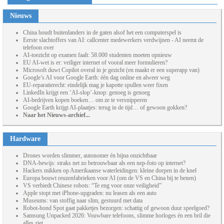
Nieuws
China houdt buitenlanders in de gaten alsof het een computerspel is
Eerste slachtoffers van AI: callcenter medewerkers verdwijnen - AI neemt de
telefoon over
AI-toezicht op examen faalt: 58.000 studenten moeten opnieuw
EU AI-wet is er: veiliger internet of vooral meer formulieren?
Microsoft duwt Copilot overal in je gezicht (en maakt er een superapp van)
Google’s AI voor Google Earth: één dag online en alweer weg
EU-reparatierecht: eindelijk mag je kapotte spullen weer fixen
LinkedIn krijgt een ‘AI-slop’-knop: genoeg is genoeg
AI-bedrijven kopen boeken… om ze te versnipperen
Google Earth krijgt AI-plaatjes: terug in de tijd… of gewoon gokken?
Naar het Nieuws-archief...
Hardware
Drones worden slimmer, autonomer én bijna onzichtbaar
DNA-bewijs: straks net zo betrouwbaar als een nep-foto op internet?
Hackers mikken op Amerikaanse waterleidingen: kleine dorpen in de knel
Europa bouwt reuzenfabrieken voor AI (om de VS en China bij te benen)
VS verbiedt Chinese robots: “Te eng voor onze veiligheid”
Apple stopt met iPhone-upgraden: nu leasen als een auto
Museums: van stoffig naar slim, gestuurd met data
Robot-hond Spot gaat pakketjes bezorgen: schattig of gewoon duur speelgoed?
Samsung Unpacked 2026: Vouwbare telefoons, slimme horloges én een bril die
alles ziet