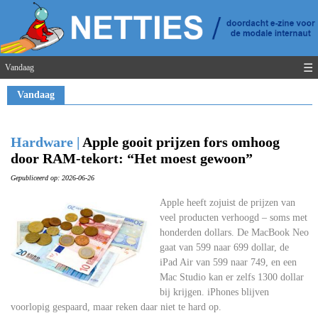
☰
Vandaag
Vandaag
Hardware |
Apple gooit prijzen fors omhoog
door RAM-tekort: “Het moest gewoon”
Gepubliceerd op: 2026-06-26
Apple heeft zojuist de prijzen van
veel producten verhoogd – soms met
honderden dollars. De MacBook Neo
gaat van 599 naar 699 dollar, de
iPad Air van 599 naar 749, en een
Mac Studio kan er zelfs 1300 dollar
bij krijgen. iPhones blijven
voorlopig gespaard, maar reken daar niet te hard op.