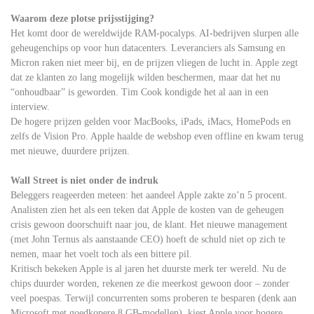
Waarom deze plotse prijsstijging?
Het komt door de wereldwijde RAM-pocalyps. AI-bedrijven slurpen alle
geheugenchips op voor hun datacenters. Leveranciers als Samsung en
Micron raken niet meer bij, en de prijzen vliegen de lucht in. Apple zegt
dat ze klanten zo lang mogelijk wilden beschermen, maar dat het nu
“onhoudbaar” is geworden. Tim Cook kondigde het al aan in een
interview.
De hogere prijzen gelden voor MacBooks, iPads, iMacs, HomePods en
zelfs de Vision Pro. Apple haalde de webshop even offline en kwam terug
met nieuwe, duurdere prijzen.
Wall Street is niet onder de indruk
Beleggers reageerden meteen: het aandeel Apple zakte zo’n 5 procent.
Analisten zien het als een teken dat Apple de kosten van de geheugen
crisis gewoon doorschuift naar jou, de klant. Het nieuwe management
(met John Ternus als aanstaande CEO) hoeft de schuld niet op zich te
nemen, maar het voelt toch als een bittere pil.
Kritisch bekeken Apple is al jaren het duurste merk ter wereld. Nu de
chips duurder worden, rekenen ze die meerkost gewoon door – zonder
veel poespas. Terwijl concurrenten soms proberen te besparen (denk aan
Microsoft met goedkopere 8 GB-modellen), kiest Apple voor hogere