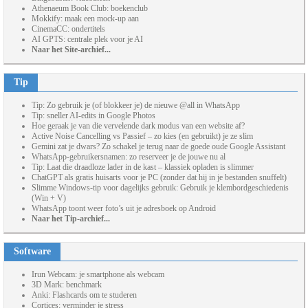
Athenaeum Book Club: boekenclub
Mokkify: maak een mock-up aan
CinemaCC: ondertitels
AI GPTS: centrale plek voor je AI
Naar het Site-archief...
Tip
Tip: Zo gebruik je (of blokkeer je) de nieuwe @all in WhatsApp
Tip: sneller AI-edits in Google Photos
Hoe geraak je van die vervelende dark modus van een website af?
Active Noise Cancelling vs Passief – zo kies (en gebruikt) je ze slim
Gemini zat je dwars? Zo schakel je terug naar de goede oude Google Assistant
WhatsApp-gebruikersnamen: zo reserveer je de jouwe nu al
Tip: Laat die draadloze lader in de kast – klassiek opladen is slimmer
ChatGPT als gratis huisarts voor je PC (zonder dat hij in je bestanden snuffelt)
Slimme Windows-tip voor dagelijks gebruik: Gebruik je klembordgeschiedenis
(Win + V)
WhatsApp toont weer foto’s uit je adresboek op Android
Naar het Tip-archief...
Software
Irun Webcam: je smartphone als webcam
3D Mark: benchmark
Anki: Flashcards om te studeren
Cortices: verminder je stress