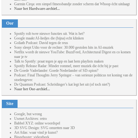
Garmin Cirqa: een simpel fitnessbandje zonder scherm dat Whoop écht uitdaagt
Naar het Hardware-archief...
Oor
Spotify rolt twee nieuwe functies uit. Wat is het?
Google maakt AI-liedjes die (bijna) echt klinken
Goliath Podcast: David tegen de reus
Sony sleept Udio voor de rechter: 30.000 gestolen hits in AI-muziek
Netflix wordt de nieuwe YouTube: BuzzFeed, Architectural Digest en co komen
naar je tv
Talk to Spotify: praat tegen je app en laat hem playlists maken
Spotify Release Radar: Minder rommel, meer muziek die écht bij je past
De Goede Vaderlander: Goede Nederlander of SD-spion?
Podcast: Final Thoughts Jerry Springer – van serieuze politicus tot koning van de
stoelengevec
De Quantum Podcast: Schrödinger’s kat legt het uit (of toch niet?)
Naar het Oor-archief...
Site
Google, but wrong
Usenet Archives: retro
Babbel XYZ: online woordspel
3D SVG Design: SVG omzetten naar 3D
Art Atlas: waar vind je kunst?
Bingebuster: videotheek