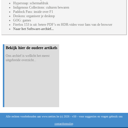
Hypersnap: schermafdruk
Indigenous Collections: culturen bewaren
Paddock Pass: inside over F1
Deskora: organiseer je desktop
GOG: games
Firefox 153 is uit: betere PDF’s en HDR-video voor fans van de browser
Naar het Software-archief...
Bekijk hier de oudere artikels
Ons archief is wellicht het meest
uitgebreide overzicht...
Alle rechten voorbehouden aan www.netties.be (c) 2026 - v50 - voor suggesties en vragen gebruik ons
contactformulier
.