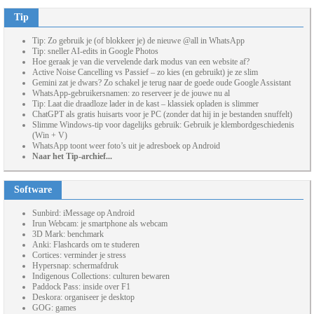
Tip
Tip: Zo gebruik je (of blokkeer je) de nieuwe @all in WhatsApp
Tip: sneller AI-edits in Google Photos
Hoe geraak je van die vervelende dark modus van een website af?
Active Noise Cancelling vs Passief – zo kies (en gebruikt) je ze slim
Gemini zat je dwars? Zo schakel je terug naar de goede oude Google Assistant
WhatsApp-gebruikersnamen: zo reserveer je de jouwe nu al
Tip: Laat die draadloze lader in de kast – klassiek opladen is slimmer
ChatGPT als gratis huisarts voor je PC (zonder dat hij in je bestanden snuffelt)
Slimme Windows-tip voor dagelijks gebruik: Gebruik je klembordgeschiedenis
(Win + V)
WhatsApp toont weer foto’s uit je adresboek op Android
Naar het Tip-archief...
Software
Sunbird: iMessage op Android
Irun Webcam: je smartphone als webcam
3D Mark: benchmark
Anki: Flashcards om te studeren
Cortices: verminder je stress
Hypersnap: schermafdruk
Indigenous Collections: culturen bewaren
Paddock Pass: inside over F1
Deskora: organiseer je desktop
GOG: games