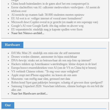
België
China houdt buitenlanders in de gaten alsof het een computerspel is
Eerste slachtoffers van AI: callcenter medewerkers verdwijnen - AI neemt de
telefoon over
AI-toezicht op examen faalt: 58.000 studenten moeten opnieuw
EU AI-wet is er: veiliger internet of vooral meer formulieren?
Microsoft duwt Copilot overal in je gezicht (en maakt er een superapp van)
Google’s AI voor Google Earth: één dag online en alweer weg
EU-reparatierecht: eindelijk mag je kapotte spullen weer fixen
Naar het Nieuws-archief...
Hardware
DJI Mic Mini 2S: eindelijk een mini-mic die zelf meeneemt
Drones worden slimmer, autonomer én bijna onzichtbaar
DNA-bewijs: straks net zo betrouwbaar als een nep-foto op internet?
Hackers mikken op Amerikaanse waterleidingen: kleine dorpen in de knel
Europa bouwt reuzenfabrieken voor AI (om de VS en China bij te benen)
VS verbiedt Chinese robots: “Te eng voor onze veiligheid”
Apple stopt met iPhone-upgraden: nu leasen als een auto
Museums: van stoffig naar slim, gestuurd met data
Robot-hond Spot gaat pakketjes bezorgen: schattig of gewoon duur speelgoed?
Samsung Unpacked 2026: Vouwbare telefoons, slimme horloges én een bril die
alles ziet
Naar het Hardware-archief...
Oor