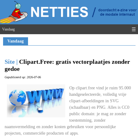
☰
Vandaag
Vandaag
Site |
Clipart.Free: gratis vectorplaatjes zonder
gedoe
Gepubliceerd op: 2026-07-06
Op clipart.free vind je ruim 95.000
handgeselecteerde, volledig vrije
clipart-afbeeldingen in SVG
(schaalbaar) en PNG. Alles is CC0
public domain: je mag ze zonder
toestemming, zonder
naamsvermelding en zonder kosten gebruiken voor persoonlijke
projecten, commerciële producten of apps.