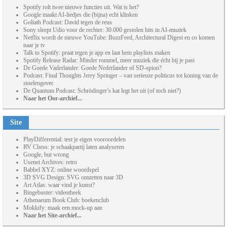
Spotify rolt twee nieuwe functies uit. Wat is het?
Google maakt AI-liedjes die (bijna) echt klinken
Goliath Podcast: David tegen de reus
Sony sleept Udio voor de rechter: 30.000 gestolen hits in AI-muziek
Netflix wordt de nieuwe YouTube: BuzzFeed, Architectural Digest en co komen
naar je tv
Talk to Spotify: praat tegen je app en laat hem playlists maken
Spotify Release Radar: Minder rommel, meer muziek die écht bij je past
De Goede Vaderlander: Goede Nederlander of SD-spion?
Podcast: Final Thoughts Jerry Springer – van serieuze politicus tot koning van de
stoelengevec
De Quantum Podcast: Schrödinger’s kat legt het uit (of toch niet?)
Naar het Oor-archief...
Site
PlayDifferential: test je eigen vooroordelen
RV Chess: je schaakpartij laten analyseren
Google, but wrong
Usenet Archives: retro
Babbel XYZ: online woordspel
3D SVG Design: SVG omzetten naar 3D
Art Atlas: waar vind je kunst?
Bingebuster: videotheek
Athenaeum Book Club: boekenclub
Mokkify: maak een mock-up aan
Naar het Site-archief...