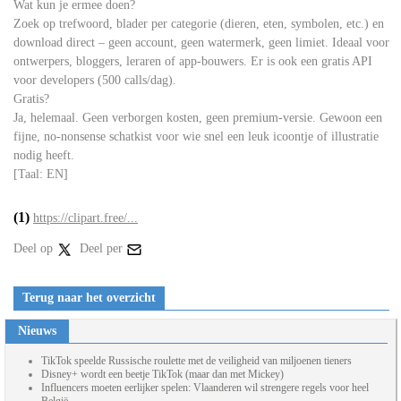
Wat kun je ermee doen?
Zoek op trefwoord, blader per categorie (dieren, eten, symbolen, etc.) en
download direct – geen account, geen watermerk, geen limiet. Ideaal voor
ontwerpers, bloggers, leraren of app-bouwers. Er is ook een gratis API
voor developers (500 calls/dag).
Gratis?
Ja, helemaal. Geen verborgen kosten, geen premium-versie. Gewoon een
fijne, no-nonsense schatkist voor wie snel een leuk icoontje of illustratie
nodig heeft.
[Taal: EN]
(1)
https://clipart.free/...
Deel op
Deel per
Terug naar het overzicht
Nieuws
TikTok speelde Russische roulette met de veiligheid van miljoenen tieners
Disney+ wordt een beetje TikTok (maar dan met Mickey)
Influencers moeten eerlijker spelen: Vlaanderen wil strengere regels voor heel