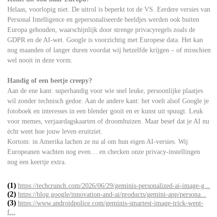
Helaas, voorlopig niet. De uitrol is beperkt tot de VS. Eerdere versies van
Personal Intelligence en gepersonaliseerde beeldjes werden ook buiten
Europa gehouden, waarschijnlijk door strenge privacyregels zoals de
GDPR en de AI-wet. Google is voorzichtig met Europese data. Het kan
nog maanden of langer duren voordat wij hetzelfde krijgen – of misschien
wel nooit in deze vorm.
Handig of een beetje creepy?
Aan de ene kant: superhandig voor wie snel leuke, persoonlijke plaatjes
wil zonder technisch gedoe. Aan de andere kant: het voelt alsof Google je
fotoboek en interesses in een blender gooit en er kunst uit spuugt. Leuk
voor memes, verjaardagskaarten of droomhuizen. Maar besef dat je AI nu
écht weet hoe jouw leven eruitziet.
Kortom: in Amerika lachen ze nu al om hun eigen AI-versies. Wij
Europeanen wachten nog even… en checken onze privacy-instellingen
nog een keertje extra.
(1)
https://techcrunch.com/2026/06/29/geminis-personalized-ai-image-g...
(2)
https://blog.google/innovation-and-ai/products/gemini-app/persona...
(3)
https://www.androidpolice.com/geminis-smartest-image-trick-went-
f...