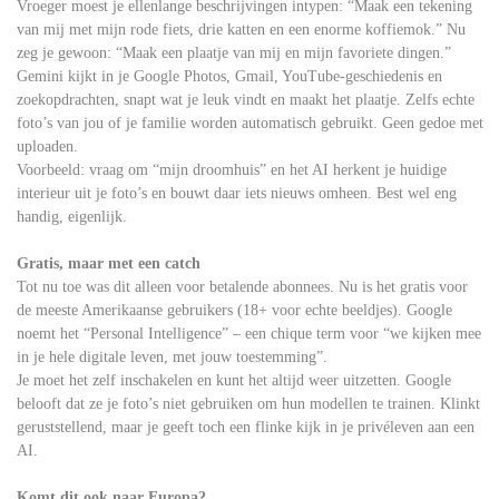
Vroeger moest je ellenlange beschrijvingen intypen: “Maak een tekening
van mij met mijn rode fiets, drie katten en een enorme koffiemok.” Nu
zeg je gewoon: “Maak een plaatje van mij en mijn favoriete dingen.”
Gemini kijkt in je Google Photos, Gmail, YouTube-geschiedenis en
zoekopdrachten, snapt wat je leuk vindt en maakt het plaatje. Zelfs echte
foto’s van jou of je familie worden automatisch gebruikt. Geen gedoe met
uploaden.
Voorbeeld: vraag om “mijn droomhuis” en het AI herkent je huidige
interieur uit je foto’s en bouwt daar iets nieuws omheen. Best wel eng
handig, eigenlijk.
Gratis, maar met een catch
Tot nu toe was dit alleen voor betalende abonnees. Nu is het gratis voor
de meeste Amerikaanse gebruikers (18+ voor echte beeldjes). Google
noemt het “Personal Intelligence” – een chique term voor “we kijken mee
in je hele digitale leven, met jouw toestemming”.
Je moet het zelf inschakelen en kunt het altijd weer uitzetten. Google
belooft dat ze je foto’s niet gebruiken om hun modellen te trainen. Klinkt
geruststellend, maar je geeft toch een flinke kijk in je privéleven aan een
AI.
Komt dit ook naar Europa?