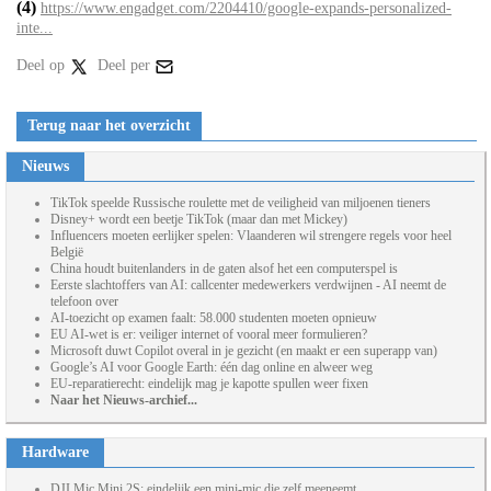
(4)
https://www.engadget.com/2204410/google-expands-personalized-
inte...
Deel op
Deel per
Terug naar het overzicht
Nieuws
TikTok speelde Russische roulette met de veiligheid van miljoenen tieners
Disney+ wordt een beetje TikTok (maar dan met Mickey)
Influencers moeten eerlijker spelen: Vlaanderen wil strengere regels voor heel
België
China houdt buitenlanders in de gaten alsof het een computerspel is
Eerste slachtoffers van AI: callcenter medewerkers verdwijnen - AI neemt de
telefoon over
AI-toezicht op examen faalt: 58.000 studenten moeten opnieuw
EU AI-wet is er: veiliger internet of vooral meer formulieren?
Microsoft duwt Copilot overal in je gezicht (en maakt er een superapp van)
Google’s AI voor Google Earth: één dag online en alweer weg
EU-reparatierecht: eindelijk mag je kapotte spullen weer fixen
Naar het Nieuws-archief...
Hardware
DJI Mic Mini 2S: eindelijk een mini-mic die zelf meeneemt