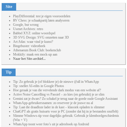
Site
PlayDifferential: test je eigen vooroordelen
RV Chess: je schaakpartij laten analyseren
Google, but wrong
Usenet Archives: retro
Babbel XYZ: online woordspel
3D SVG Design: SVG omzetten naar 3D
Art Atlas: waar vind je kunst?
Bingebuster: videotheek
Athenaeum Book Club: boekenclub
Mokkify: maak een mock-up aan
Naar het Site-archief...
Tip
Tip: Zo gebruik je (of blokkeer je) de nieuwe @all in WhatsApp
Tip: sneller AI-edits in Google Photos
Hoe geraak je van die vervelende dark modus van een website af?
Active Noise Cancelling vs Passief – zo kies (en gebruikt) je ze slim
Gemini zat je dwars? Zo schakel je terug naar de goede oude Google Assistant
WhatsApp-gebruikersnamen: zo reserveer je de jouwe nu al
Tip: Laat die draadloze lader in de kast – klassiek opladen is slimmer
ChatGPT als gratis huisarts voor je PC (zonder dat hij in je bestanden snuffelt)
Slimme Windows-tip voor dagelijks gebruik: Gebruik je klembordgeschiedenis
(Win + V)
WhatsApp toont weer foto’s uit je adresboek op Android