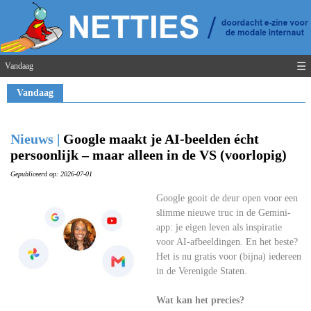
☰
Vandaag
Vandaag
Nieuws |
Google maakt je AI-beelden écht
persoonlijk – maar alleen in de VS (voorlopig)
Gepubliceerd op: 2026-07-01
Google gooit de deur open voor een
slimme nieuwe truc in de Gemini-
app: je eigen leven als inspiratie
voor AI-afbeeldingen. En het beste?
Het is nu gratis voor (bijna) iedereen
in de Verenigde Staten.
Wat kan het precies?