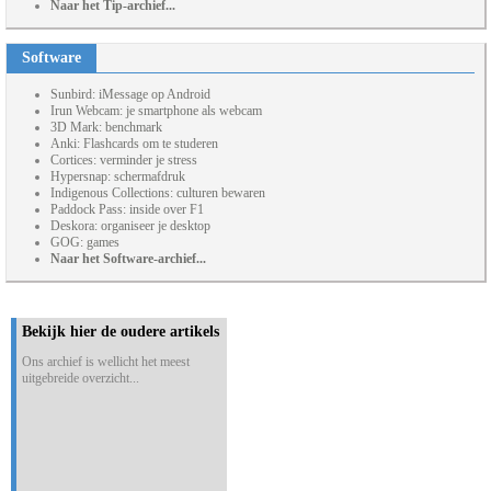
Naar het Tip-archief...
Software
Sunbird: iMessage op Android
Irun Webcam: je smartphone als webcam
3D Mark: benchmark
Anki: Flashcards om te studeren
Cortices: verminder je stress
Hypersnap: schermafdruk
Indigenous Collections: culturen bewaren
Paddock Pass: inside over F1
Deskora: organiseer je desktop
GOG: games
Naar het Software-archief...
Bekijk hier de oudere artikels
Ons archief is wellicht het meest
uitgebreide overzicht...