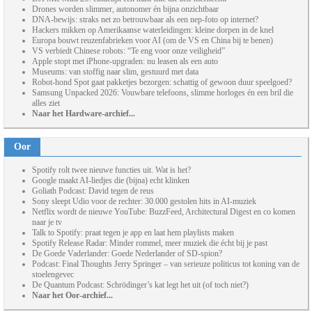
Drones worden slimmer, autonomer én bijna onzichtbaar
DNA-bewijs: straks net zo betrouwbaar als een nep-foto op internet?
Hackers mikken op Amerikaanse waterleidingen: kleine dorpen in de knel
Europa bouwt reuzenfabrieken voor AI (om de VS en China bij te benen)
VS verbiedt Chinese robots: “Te eng voor onze veiligheid”
Apple stopt met iPhone-upgraden: nu leasen als een auto
Museums: van stoffig naar slim, gestuurd met data
Robot-hond Spot gaat pakketjes bezorgen: schattig of gewoon duur speelgoed?
Samsung Unpacked 2026: Vouwbare telefoons, slimme horloges én een bril die
alles ziet
Naar het Hardware-archief...
Oor
Spotify rolt twee nieuwe functies uit. Wat is het?
Google maakt AI-liedjes die (bijna) echt klinken
Goliath Podcast: David tegen de reus
Sony sleept Udio voor de rechter: 30.000 gestolen hits in AI-muziek
Netflix wordt de nieuwe YouTube: BuzzFeed, Architectural Digest en co komen
naar je tv
Talk to Spotify: praat tegen je app en laat hem playlists maken
Spotify Release Radar: Minder rommel, meer muziek die écht bij je past
De Goede Vaderlander: Goede Nederlander of SD-spion?
Podcast: Final Thoughts Jerry Springer – van serieuze politicus tot koning van de
stoelengevec
De Quantum Podcast: Schrödinger’s kat legt het uit (of toch niet?)
Naar het Oor-archief...