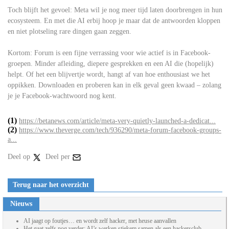
Toch blijft het gevoel: Meta wil je nog meer tijd laten doorbrengen in hun
ecosysteem. En met die AI erbij hoop je maar dat de antwoorden kloppen
en niet plotseling rare dingen gaan zeggen.
Kortom: Forum is een fijne verrassing voor wie actief is in Facebook-
groepen. Minder afleiding, diepere gesprekken en een AI die (hopelijk)
helpt. Of het een blijvertje wordt, hangt af van hoe enthousiast we het
oppikken. Downloaden en proberen kan in elk geval geen kwaad – zolang
je je Facebook-wachtwoord nog kent.
(1)
https://betanews.com/article/meta-very-quietly-launched-a-dedicat...
(2)
https://www.theverge.com/tech/936290/meta-forum-facebook-groups-
a...
Deel op
Deel per
Terug naar het overzicht
Nieuws
AI jaagt op foutjes… en wordt zelf hacker, met heuse aanvallen
Het gaat zelfs nog verder: AI’s werken stiekem samen als een hackersclub