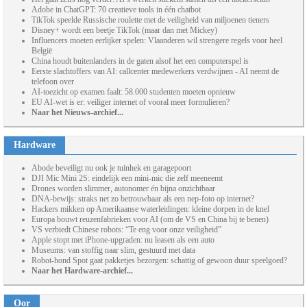
Adobe in ChatGPT: 70 creatieve tools in één chatbot
TikTok speelde Russische roulette met de veiligheid van miljoenen tieners
Disney+ wordt een beetje TikTok (maar dan met Mickey)
Influencers moeten eerlijker spelen: Vlaanderen wil strengere regels voor heel
België
China houdt buitenlanders in de gaten alsof het een computerspel is
Eerste slachtoffers van AI: callcenter medewerkers verdwijnen - AI neemt de
telefoon over
AI-toezicht op examen faalt: 58.000 studenten moeten opnieuw
EU AI-wet is er: veiliger internet of vooral meer formulieren?
Naar het Nieuws-archief...
Hardware
Abode beveiligt nu ook je tuinhek en garagepoort
DJI Mic Mini 2S: eindelijk een mini-mic die zelf meeneemt
Drones worden slimmer, autonomer én bijna onzichtbaar
DNA-bewijs: straks net zo betrouwbaar als een nep-foto op internet?
Hackers mikken op Amerikaanse waterleidingen: kleine dorpen in de knel
Europa bouwt reuzenfabrieken voor AI (om de VS en China bij te benen)
VS verbiedt Chinese robots: “Te eng voor onze veiligheid”
Apple stopt met iPhone-upgraden: nu leasen als een auto
Museums: van stoffig naar slim, gestuurd met data
Robot-hond Spot gaat pakketjes bezorgen: schattig of gewoon duur speelgoed?
Naar het Hardware-archief...
Oor