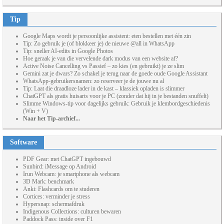
Tip
Google Maps wordt je persoonlijke assistent: eten bestellen met één zin
Tip: Zo gebruik je (of blokkeer je) de nieuwe @all in WhatsApp
Tip: sneller AI-edits in Google Photos
Hoe geraak je van die vervelende dark modus van een website af?
Active Noise Cancelling vs Passief – zo kies (en gebruikt) je ze slim
Gemini zat je dwars? Zo schakel je terug naar de goede oude Google Assistant
WhatsApp-gebruikersnamen: zo reserveer je de jouwe nu al
Tip: Laat die draadloze lader in de kast – klassiek opladen is slimmer
ChatGPT als gratis huisarts voor je PC (zonder dat hij in je bestanden snuffelt)
Slimme Windows-tip voor dagelijks gebruik: Gebruik je klembordgeschiedenis
(Win + V)
Naar het Tip-archief...
Software
PDF Gear: met ChatGPT ingebouwd
Sunbird: iMessage op Android
Irun Webcam: je smartphone als webcam
3D Mark: benchmark
Anki: Flashcards om te studeren
Cortices: verminder je stress
Hypersnap: schermafdruk
Indigenous Collections: culturen bewaren
Paddock Pass: inside over F1