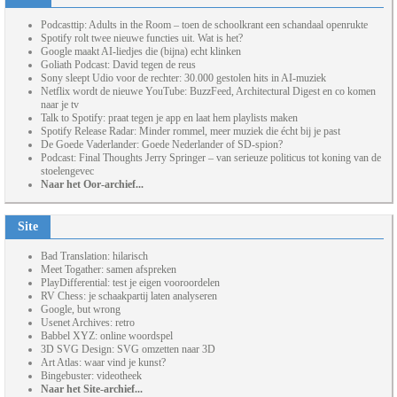
Podcasttip: Adults in the Room – toen de schoolkrant een schandaal openrukte
Spotify rolt twee nieuwe functies uit. Wat is het?
Google maakt AI-liedjes die (bijna) echt klinken
Goliath Podcast: David tegen de reus
Sony sleept Udio voor de rechter: 30.000 gestolen hits in AI-muziek
Netflix wordt de nieuwe YouTube: BuzzFeed, Architectural Digest en co komen
naar je tv
Talk to Spotify: praat tegen je app en laat hem playlists maken
Spotify Release Radar: Minder rommel, meer muziek die écht bij je past
De Goede Vaderlander: Goede Nederlander of SD-spion?
Podcast: Final Thoughts Jerry Springer – van serieuze politicus tot koning van de
stoelengevec
Naar het Oor-archief...
Site
Bad Translation: hilarisch
Meet Togather: samen afspreken
PlayDifferential: test je eigen vooroordelen
RV Chess: je schaakpartij laten analyseren
Google, but wrong
Usenet Archives: retro
Babbel XYZ: online woordspel
3D SVG Design: SVG omzetten naar 3D
Art Atlas: waar vind je kunst?
Bingebuster: videotheek
Naar het Site-archief...