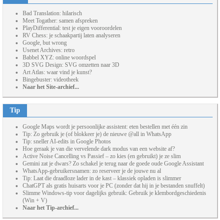
Bad Translation: hilarisch
Meet Togather: samen afspreken
PlayDifferential: test je eigen vooroordelen
RV Chess: je schaakpartij laten analyseren
Google, but wrong
Usenet Archives: retro
Babbel XYZ: online woordspel
3D SVG Design: SVG omzetten naar 3D
Art Atlas: waar vind je kunst?
Bingebuster: videotheek
Naar het Site-archief...
Tip
Google Maps wordt je persoonlijke assistent: eten bestellen met één zin
Tip: Zo gebruik je (of blokkeer je) de nieuwe @all in WhatsApp
Tip: sneller AI-edits in Google Photos
Hoe geraak je van die vervelende dark modus van een website af?
Active Noise Cancelling vs Passief – zo kies (en gebruikt) je ze slim
Gemini zat je dwars? Zo schakel je terug naar de goede oude Google Assistant
WhatsApp-gebruikersnamen: zo reserveer je de jouwe nu al
Tip: Laat die draadloze lader in de kast – klassiek opladen is slimmer
ChatGPT als gratis huisarts voor je PC (zonder dat hij in je bestanden snuffelt)
Slimme Windows-tip voor dagelijks gebruik: Gebruik je klembordgeschiedenis
(Win + V)
Naar het Tip-archief...