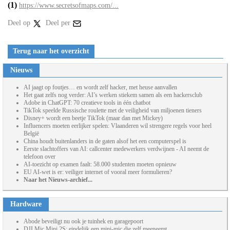
(1)
https://www.secretsofmaps.com/...
Deel op
Deel per
Terug naar het overzicht
Nieuws
AI jaagt op foutjes… en wordt zelf hacker, met heuse aanvallen
Het gaat zelfs nog verder: AI’s werken stiekem samen als een hackersclub
Adobe in ChatGPT: 70 creatieve tools in één chatbot
TikTok speelde Russische roulette met de veiligheid van miljoenen tieners
Disney+ wordt een beetje TikTok (maar dan met Mickey)
Influencers moeten eerlijker spelen: Vlaanderen wil strengere regels voor heel
België
China houdt buitenlanders in de gaten alsof het een computerspel is
Eerste slachtoffers van AI: callcenter medewerkers verdwijnen - AI neemt de
telefoon over
AI-toezicht op examen faalt: 58.000 studenten moeten opnieuw
EU AI-wet is er: veiliger internet of vooral meer formulieren?
Naar het Nieuws-archief...
Hardware
Abode beveiligt nu ook je tuinhek en garagepoort
DJI Mic Mini 2S: eindelijk een mini-mic die zelf meeneemt