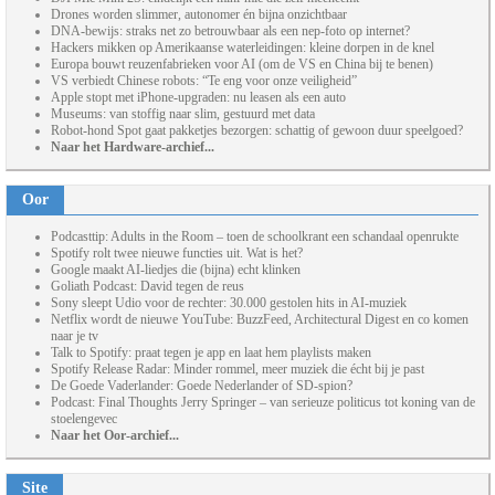
Drones worden slimmer, autonomer én bijna onzichtbaar
DNA-bewijs: straks net zo betrouwbaar als een nep-foto op internet?
Hackers mikken op Amerikaanse waterleidingen: kleine dorpen in de knel
Europa bouwt reuzenfabrieken voor AI (om de VS en China bij te benen)
VS verbiedt Chinese robots: “Te eng voor onze veiligheid”
Apple stopt met iPhone-upgraden: nu leasen als een auto
Museums: van stoffig naar slim, gestuurd met data
Robot-hond Spot gaat pakketjes bezorgen: schattig of gewoon duur speelgoed?
Naar het Hardware-archief...
Oor
Podcasttip: Adults in the Room – toen de schoolkrant een schandaal openrukte
Spotify rolt twee nieuwe functies uit. Wat is het?
Google maakt AI-liedjes die (bijna) echt klinken
Goliath Podcast: David tegen de reus
Sony sleept Udio voor de rechter: 30.000 gestolen hits in AI-muziek
Netflix wordt de nieuwe YouTube: BuzzFeed, Architectural Digest en co komen
naar je tv
Talk to Spotify: praat tegen je app en laat hem playlists maken
Spotify Release Radar: Minder rommel, meer muziek die écht bij je past
De Goede Vaderlander: Goede Nederlander of SD-spion?
Podcast: Final Thoughts Jerry Springer – van serieuze politicus tot koning van de
stoelengevec
Naar het Oor-archief...
Site