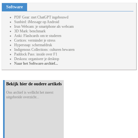
Software
PDF Gear: met ChatGPT ingebouwd
Sunbird: iMessage op Android
Irun Webcam: je smartphone als webcam
3D Mark: benchmark
Anki: Flashcards om te studeren
Cortices: verminder je stress
Hypersnap: schermafdruk
Indigenous Collections: culturen bewaren
Paddock Pass: inside over F1
Deskora: organiseer je desktop
Naar het Software-archief...
Bekijk hier de oudere artikels
Ons archief is wellicht het meest
uitgebreide overzicht...