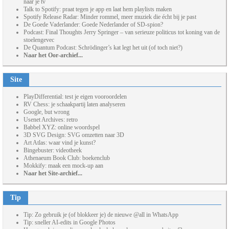
naar je tv
Talk to Spotify: praat tegen je app en laat hem playlists maken
Spotify Release Radar: Minder rommel, meer muziek die écht bij je past
De Goede Vaderlander: Goede Nederlander of SD-spion?
Podcast: Final Thoughts Jerry Springer – van serieuze politicus tot koning van de
stoelengevec
De Quantum Podcast: Schrödinger’s kat legt het uit (of toch niet?)
Naar het Oor-archief...
Site
PlayDifferential: test je eigen vooroordelen
RV Chess: je schaakpartij laten analyseren
Google, but wrong
Usenet Archives: retro
Babbel XYZ: online woordspel
3D SVG Design: SVG omzetten naar 3D
Art Atlas: waar vind je kunst?
Bingebuster: videotheek
Athenaeum Book Club: boekenclub
Mokkify: maak een mock-up aan
Naar het Site-archief...
Tip
Tip: Zo gebruik je (of blokkeer je) de nieuwe @all in WhatsApp
Tip: sneller AI-edits in Google Photos