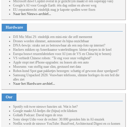
Microsoft duwt Copilot overal in je gezicht (en maakt er een superapp van)
Google’s AI voor Google Earth: één dag online en alweer weg
EU-reparatierecht: eindelijk mag je kapotte spullen weer fixen
Naar het Nieuws-archief...
Hardware
DJI Mic Mini 2S: eindelijk een mini-mic die zelf meeneemt
Drones worden slimmer, autonomer én bijna onzichtbaar
DNA-bewijs: straks net zo betrouwbaar als een nep-foto op internet?
Hackers mikken op Amerikaanse waterleidingen: kleine dorpen in de knel
Europa bouwt reuzenfabrieken voor AI (om de VS en China bij te benen)
VS verbiedt Chinese robots: “Te eng voor onze veiligheid”
Apple stopt met iPhone-upgraden: nu leasen als een auto
Museums: van stoffig naar slim, gestuurd met data
Robot-hond Spot gaat pakketjes bezorgen: schattig of gewoon duur speelgoed?
Samsung Unpacked 2026: Vouwbare telefoons, slimme horloges én een bril die
alles ziet
Naar het Hardware-archief...
Oor
Spotify rolt twee nieuwe functies uit. Wat is het?
Google maakt AI-liedjes die (bijna) echt klinken
Goliath Podcast: David tegen de reus
Sony sleept Udio voor de rechter: 30.000 gestolen hits in AI-muziek
Netflix wordt de nieuwe YouTube: BuzzFeed, Architectural Digest en co komen