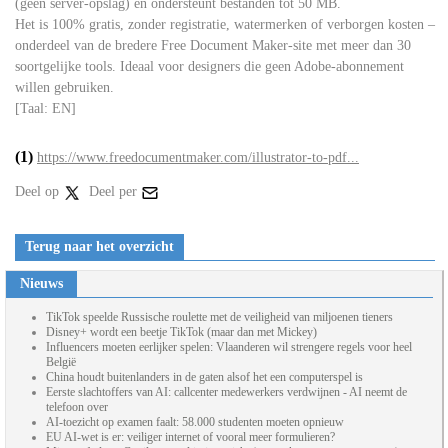
(geen server-opslag) en ondersteunt bestanden tot 50 MB.
Het is 100% gratis, zonder registratie, watermerken of verborgen kosten –
onderdeel van de bredere Free Document Maker-site met meer dan 30
soortgelijke tools. Ideaal voor designers die geen Adobe-abonnement
willen gebruiken.
[Taal: EN]
(1)
https://www.freedocumentmaker.com/illustrator-to-pdf...
Deel op
Deel per
Terug naar het overzicht
Nieuws
TikTok speelde Russische roulette met de veiligheid van miljoenen tieners
Disney+ wordt een beetje TikTok (maar dan met Mickey)
Influencers moeten eerlijker spelen: Vlaanderen wil strengere regels voor heel
België
China houdt buitenlanders in de gaten alsof het een computerspel is
Eerste slachtoffers van AI: callcenter medewerkers verdwijnen - AI neemt de
telefoon over
AI-toezicht op examen faalt: 58.000 studenten moeten opnieuw
EU AI-wet is er: veiliger internet of vooral meer formulieren?