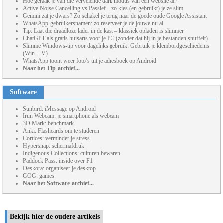
Hoe geraak je van die vervelende dark modus van een website af?
Active Noise Cancelling vs Passief – zo kies (en gebruikt) je ze slim
Gemini zat je dwars? Zo schakel je terug naar de goede oude Google Assistant
WhatsApp-gebruikersnamen: zo reserveer je de jouwe nu al
Tip: Laat die draadloze lader in de kast – klassiek opladen is slimmer
ChatGPT als gratis huisarts voor je PC (zonder dat hij in je bestanden snuffelt)
Slimme Windows-tip voor dagelijks gebruik: Gebruik je klembordgeschiedenis
(Win + V)
WhatsApp toont weer foto’s uit je adresboek op Android
Naar het Tip-archief...
Software
Sunbird: iMessage op Android
Irun Webcam: je smartphone als webcam
3D Mark: benchmark
Anki: Flashcards om te studeren
Cortices: verminder je stress
Hypersnap: schermafdruk
Indigenous Collections: culturen bewaren
Paddock Pass: inside over F1
Deskora: organiseer je desktop
GOG: games
Naar het Software-archief...
Bekijk hier de oudere artikels