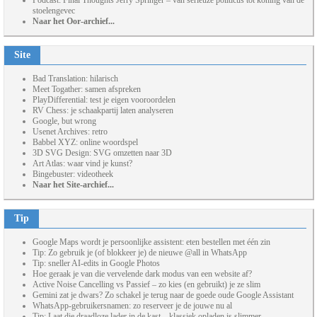
Podcast: Final Thoughts Jerry Springer – van serieuze politicus tot koning van de
stoelengevec
Naar het Oor-archief...
Site
Bad Translation: hilarisch
Meet Togather: samen afspreken
PlayDifferential: test je eigen vooroordelen
RV Chess: je schaakpartij laten analyseren
Google, but wrong
Usenet Archives: retro
Babbel XYZ: online woordspel
3D SVG Design: SVG omzetten naar 3D
Art Atlas: waar vind je kunst?
Bingebuster: videotheek
Naar het Site-archief...
Tip
Google Maps wordt je persoonlijke assistent: eten bestellen met één zin
Tip: Zo gebruik je (of blokkeer je) de nieuwe @all in WhatsApp
Tip: sneller AI-edits in Google Photos
Hoe geraak je van die vervelende dark modus van een website af?
Active Noise Cancelling vs Passief – zo kies (en gebruikt) je ze slim
Gemini zat je dwars? Zo schakel je terug naar de goede oude Google Assistant
WhatsApp-gebruikersnamen: zo reserveer je de jouwe nu al
Tip: Laat die draadloze lader in de kast – klassiek opladen is slimmer