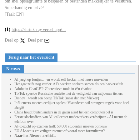
om snel opslagruimte te besparen of bestanden makkelijker te versturen.
Superhandig en privé!
[Taal: EN]
(1)
https://shrink-ray.vercel.app/...
Deel op
Deel per
Terug naar het overzicht
Nieuws
AI jaagt op foutjes… en wordt zelf hacker, met heuse aanvallen
Het gaat zelfs nog verder: AI’s werken stiekem samen als een hackersclub
Adobe in ChatGPT: 70 creatieve tools in één chatbot
TikTok speelde Russische roulette met de veiligheid van miljoenen tieners
Disney+ wordt een beetje TikTok (maar dan met Mickey)
Influencers moeten eerlijker spelen: Vlaanderen wil strengere regels voor heel
België
China houdt buitenlanders in de gaten alsof het een computerspel is
Eerste slachtoffers van AI: callcenter medewerkers verdwijnen - AI neemt de
telefoon over
AI-toezicht op examen faalt: 58.000 studenten moeten opnieuw
EU AI-wet is er: veiliger internet of vooral meer formulieren?
Naar het Nieuws-archief...