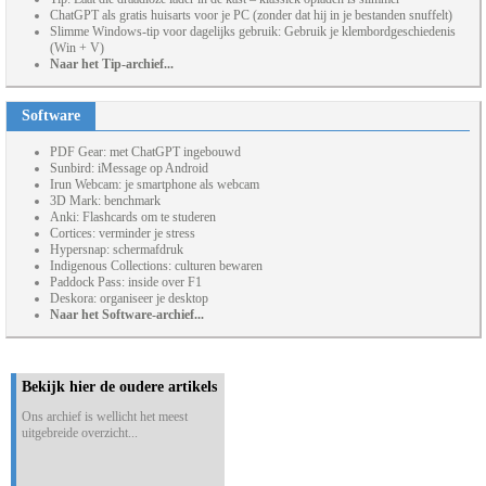
ChatGPT als gratis huisarts voor je PC (zonder dat hij in je bestanden snuffelt)
Slimme Windows-tip voor dagelijks gebruik: Gebruik je klembordgeschiedenis
(Win + V)
Naar het Tip-archief...
Software
PDF Gear: met ChatGPT ingebouwd
Sunbird: iMessage op Android
Irun Webcam: je smartphone als webcam
3D Mark: benchmark
Anki: Flashcards om te studeren
Cortices: verminder je stress
Hypersnap: schermafdruk
Indigenous Collections: culturen bewaren
Paddock Pass: inside over F1
Deskora: organiseer je desktop
Naar het Software-archief...
Bekijk hier de oudere artikels
Ons archief is wellicht het meest
uitgebreide overzicht...