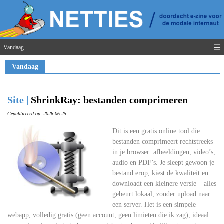
☰
Vandaag
Vandaag
Site |
ShrinkRay: bestanden comprimeren
Gepubliceerd op: 2026-06-25
Dit is een gratis online tool die
bestanden comprimeert rechtstreeks
in je browser: afbeeldingen, video’s,
audio en PDF’s. Je sleept gewoon je
bestand erop, kiest de kwaliteit en
downloadt een kleinere versie – alles
gebeurt lokaal, zonder upload naar
een server. Het is een simpele
webapp, volledig gratis (geen account, geen limieten die ik zag), ideaal