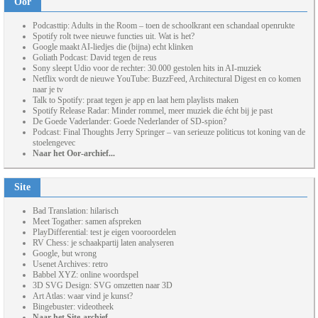
Oor
Podcasttip: Adults in the Room – toen de schoolkrant een schandaal openrukte
Spotify rolt twee nieuwe functies uit. Wat is het?
Google maakt AI-liedjes die (bijna) echt klinken
Goliath Podcast: David tegen de reus
Sony sleept Udio voor de rechter: 30.000 gestolen hits in AI-muziek
Netflix wordt de nieuwe YouTube: BuzzFeed, Architectural Digest en co komen
naar je tv
Talk to Spotify: praat tegen je app en laat hem playlists maken
Spotify Release Radar: Minder rommel, meer muziek die écht bij je past
De Goede Vaderlander: Goede Nederlander of SD-spion?
Podcast: Final Thoughts Jerry Springer – van serieuze politicus tot koning van de
stoelengevec
Naar het Oor-archief...
Site
Bad Translation: hilarisch
Meet Togather: samen afspreken
PlayDifferential: test je eigen vooroordelen
RV Chess: je schaakpartij laten analyseren
Google, but wrong
Usenet Archives: retro
Babbel XYZ: online woordspel
3D SVG Design: SVG omzetten naar 3D
Art Atlas: waar vind je kunst?
Bingebuster: videotheek
Naar het Site-archief...