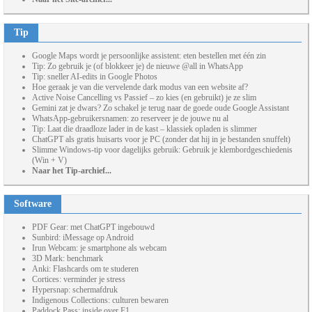
Tip
Google Maps wordt je persoonlijke assistent: eten bestellen met één zin
Tip: Zo gebruik je (of blokkeer je) de nieuwe @all in WhatsApp
Tip: sneller AI-edits in Google Photos
Hoe geraak je van die vervelende dark modus van een website af?
Active Noise Cancelling vs Passief – zo kies (en gebruikt) je ze slim
Gemini zat je dwars? Zo schakel je terug naar de goede oude Google Assistant
WhatsApp-gebruikersnamen: zo reserveer je de jouwe nu al
Tip: Laat die draadloze lader in de kast – klassiek opladen is slimmer
ChatGPT als gratis huisarts voor je PC (zonder dat hij in je bestanden snuffelt)
Slimme Windows-tip voor dagelijks gebruik: Gebruik je klembordgeschiedenis
(Win + V)
Naar het Tip-archief...
Software
PDF Gear: met ChatGPT ingebouwd
Sunbird: iMessage op Android
Irun Webcam: je smartphone als webcam
3D Mark: benchmark
Anki: Flashcards om te studeren
Cortices: verminder je stress
Hypersnap: schermafdruk
Indigenous Collections: culturen bewaren
Paddock Pass: inside over F1