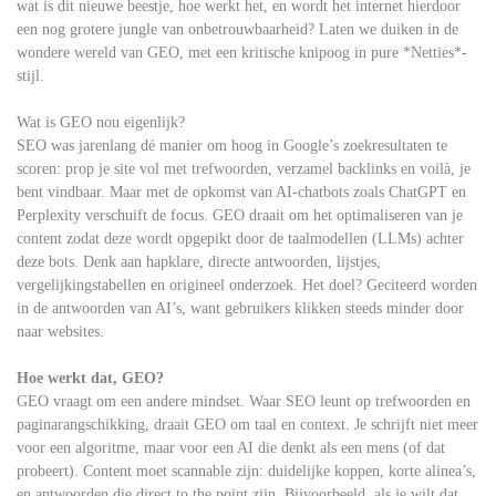
wat is dit nieuwe beestje, hoe werkt het, en wordt het internet hierdoor
een nog grotere jungle van onbetrouwbaarheid? Laten we duiken in de
wondere wereld van GEO, met een kritische knipoog in pure *Netties*-
stijl.
Wat is GEO nou eigenlijk?
SEO was jarenlang dé manier om hoog in Google’s zoekresultaten te
scoren: prop je site vol met trefwoorden, verzamel backlinks en voilà, je
bent vindbaar. Maar met de opkomst van AI-chatbots zoals ChatGPT en
Perplexity verschuift de focus. GEO draait om het optimaliseren van je
content zodat deze wordt opgepikt door de taalmodellen (LLMs) achter
deze bots. Denk aan hapklare, directe antwoorden, lijstjes,
vergelijkingstabellen en origineel onderzoek. Het doel? Geciteerd worden
in de antwoorden van AI’s, want gebruikers klikken steeds minder door
naar websites.
Hoe werkt dat, GEO?
GEO vraagt om een andere mindset. Waar SEO leunt op trefwoorden en
paginarangschikking, draait GEO om taal en context. Je schrijft niet meer
voor een algoritme, maar voor een AI die denkt als een mens (of dat
probeert). Content moet scannable zijn: duidelijke koppen, korte alinea’s,
en antwoorden die direct to the point zijn. Bijvoorbeeld, als je wilt dat