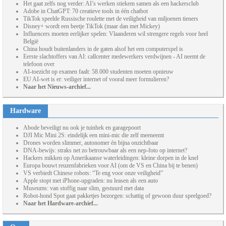
Het gaat zelfs nog verder: AI’s werken stiekem samen als een hackersclub
Adobe in ChatGPT: 70 creatieve tools in één chatbot
TikTok speelde Russische roulette met de veiligheid van miljoenen tieners
Disney+ wordt een beetje TikTok (maar dan met Mickey)
Influencers moeten eerlijker spelen: Vlaanderen wil strengere regels voor heel
België
China houdt buitenlanders in de gaten alsof het een computerspel is
Eerste slachtoffers van AI: callcenter medewerkers verdwijnen - AI neemt de
telefoon over
AI-toezicht op examen faalt: 58.000 studenten moeten opnieuw
EU AI-wet is er: veiliger internet of vooral meer formulieren?
Naar het Nieuws-archief...
Hardware
Abode beveiligt nu ook je tuinhek en garagepoort
DJI Mic Mini 2S: eindelijk een mini-mic die zelf meeneemt
Drones worden slimmer, autonomer én bijna onzichtbaar
DNA-bewijs: straks net zo betrouwbaar als een nep-foto op internet?
Hackers mikken op Amerikaanse waterleidingen: kleine dorpen in de knel
Europa bouwt reuzenfabrieken voor AI (om de VS en China bij te benen)
VS verbiedt Chinese robots: “Te eng voor onze veiligheid”
Apple stopt met iPhone-upgraden: nu leasen als een auto
Museums: van stoffig naar slim, gestuurd met data
Robot-hond Spot gaat pakketjes bezorgen: schattig of gewoon duur speelgoed?
Naar het Hardware-archief...