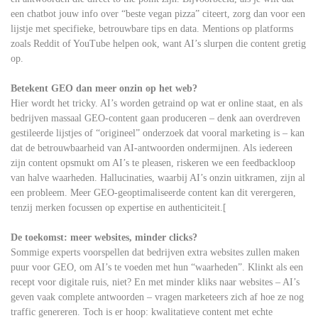
een chatbot jouw info over “beste vegan pizza” citeert, zorg dan voor een
lijstje met specifieke, betrouwbare tips en data. Mentions op platforms
zoals Reddit of YouTube helpen ook, want AI’s slurpen die content gretig
op.
Betekent GEO dan meer onzin op het web?
Hier wordt het tricky. AI’s worden getraind op wat er online staat, en als
bedrijven massaal GEO-content gaan produceren – denk aan overdreven
gestileerde lijstjes of “origineel” onderzoek dat vooral marketing is – kan
dat de betrouwbaarheid van AI-antwoorden ondermijnen. Als iedereen
zijn content opsmukt om AI’s te pleasen, riskeren we een feedbackloop
van halve waarheden. Hallucinaties, waarbij AI’s onzin uitkramen, zijn al
een probleem. Meer GEO-geoptimaliseerde content kan dit verergeren,
tenzij merken focussen op expertise en authenticiteit.[
De toekomst: meer websites, minder clicks?
Sommige experts voorspellen dat bedrijven extra websites zullen maken
puur voor GEO, om AI’s te voeden met hun “waarheden”. Klinkt als een
recept voor digitale ruis, niet? En met minder kliks naar websites – AI’s
geven vaak complete antwoorden – vragen marketeers zich af hoe ze nog
traffic genereren. Toch is er hoop: kwalitatieve content met echte