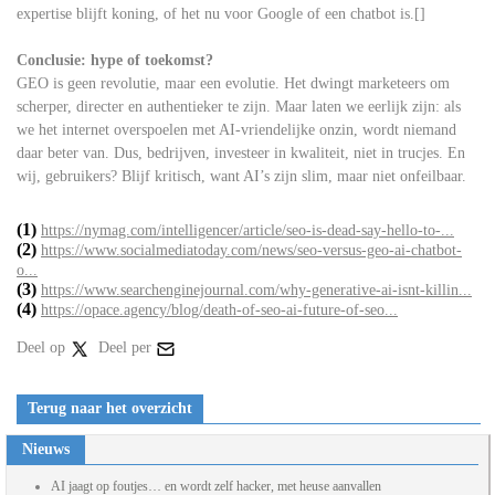
expertise blijft koning, of het nu voor Google of een chatbot is.[]
Conclusie: hype of toekomst?
GEO is geen revolutie, maar een evolutie. Het dwingt marketeers om
scherper, directer en authentieker te zijn. Maar laten we eerlijk zijn: als
we het internet overspoelen met AI-vriendelijke onzin, wordt niemand
daar beter van. Dus, bedrijven, investeer in kwaliteit, niet in trucjes. En
wij, gebruikers? Blijf kritisch, want AI’s zijn slim, maar niet onfeilbaar.
(1)
https://nymag.com/intelligencer/article/seo-is-dead-say-hello-to-...
(2)
https://www.socialmediatoday.com/news/seo-versus-geo-ai-chatbot-
o...
(3)
https://www.searchenginejournal.com/why-generative-ai-isnt-killin...
(4)
https://opace.agency/blog/death-of-seo-ai-future-of-seo...
Deel op
Deel per
Terug naar het overzicht
Nieuws
AI jaagt op foutjes… en wordt zelf hacker, met heuse aanvallen