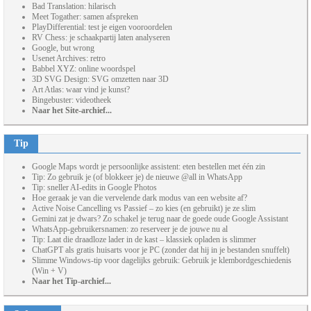
Bad Translation: hilarisch
Meet Togather: samen afspreken
PlayDifferential: test je eigen vooroordelen
RV Chess: je schaakpartij laten analyseren
Google, but wrong
Usenet Archives: retro
Babbel XYZ: online woordspel
3D SVG Design: SVG omzetten naar 3D
Art Atlas: waar vind je kunst?
Bingebuster: videotheek
Naar het Site-archief...
Tip
Google Maps wordt je persoonlijke assistent: eten bestellen met één zin
Tip: Zo gebruik je (of blokkeer je) de nieuwe @all in WhatsApp
Tip: sneller AI-edits in Google Photos
Hoe geraak je van die vervelende dark modus van een website af?
Active Noise Cancelling vs Passief – zo kies (en gebruikt) je ze slim
Gemini zat je dwars? Zo schakel je terug naar de goede oude Google Assistant
WhatsApp-gebruikersnamen: zo reserveer je de jouwe nu al
Tip: Laat die draadloze lader in de kast – klassiek opladen is slimmer
ChatGPT als gratis huisarts voor je PC (zonder dat hij in je bestanden snuffelt)
Slimme Windows-tip voor dagelijks gebruik: Gebruik je klembordgeschiedenis
(Win + V)
Naar het Tip-archief...