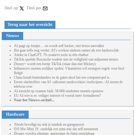
Deel op
Deel per
Terug naar het overzicht
Nieuws
AI jaagt op foutjes… en wordt zelf hacker, met heuse aanvallen
Het gaat zelfs nog verder: AI’s werken stiekem samen als een hackersclub
Adobe in ChatGPT: 70 creatieve tools in één chatbot
TikTok speelde Russische roulette met de veiligheid van miljoenen tieners
Disney+ wordt een beetje TikTok (maar dan met Mickey)
Influencers moeten eerlijker spelen: Vlaanderen wil strengere regels voor heel
België
China houdt buitenlanders in de gaten alsof het een computerspel is
Eerste slachtoffers van AI: callcenter medewerkers verdwijnen - AI neemt de
telefoon over
AI-toezicht op examen faalt: 58.000 studenten moeten opnieuw
EU AI-wet is er: veiliger internet of vooral meer formulieren?
Naar het Nieuws-archief...
Hardware
Abode beveiligt nu ook je tuinhek en garagepoort
DJI Mic Mini 2S: eindelijk een mini-mic die zelf meeneemt
Drones worden slimmer, autonomer én bijna onzichtbaar