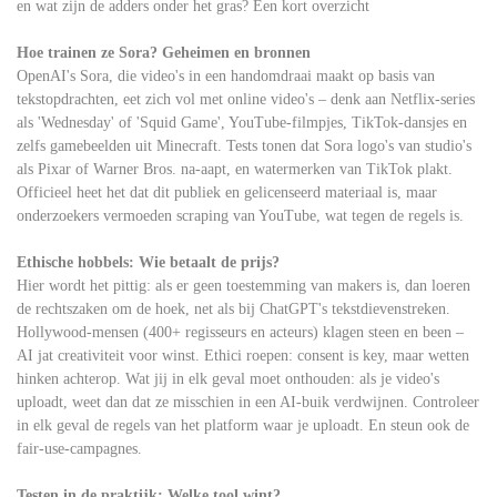
en wat zijn de adders onder het gras? Een kort overzicht
Hoe trainen ze Sora? Geheimen en bronnen
OpenAI's Sora, die video's in een handomdraai maakt op basis van
tekstopdrachten, eet zich vol met online video's – denk aan Netflix-series
als 'Wednesday' of 'Squid Game', YouTube-filmpjes, TikTok-dansjes en
zelfs gamebeelden uit Minecraft. Tests tonen dat Sora logo's van studio's
als Pixar of Warner Bros. na-aapt, en watermerken van TikTok plakt.
Officieel heet het dat dit publiek en gelicenseerd materiaal is, maar
onderzoekers vermoeden scraping van YouTube, wat tegen de regels is.
Ethische hobbels: Wie betaalt de prijs?
Hier wordt het pittig: als er geen toestemming van makers is, dan loeren
de rechtszaken om de hoek, net als bij ChatGPT's tekstdievenstreken.
Hollywood-mensen (400+ regisseurs en acteurs) klagen steen en been –
AI jat creativiteit voor winst. Ethici roepen: consent is key, maar wetten
hinken achterop. Wat jij in elk geval moet onthouden: als je video's
uploadt, weet dan dat ze misschien in een AI-buik verdwijnen. Controleer
in elk geval de regels van het platform waar je uploadt. En steun ook de
fair-use-campagnes.
Testen in de praktijk: Welke tool wint?