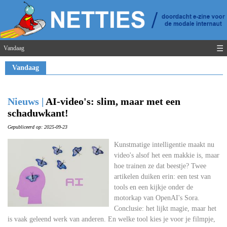
☰
Vandaag
Vandaag
Nieuws |
AI-video's: slim, maar met een
schaduwkant!
Gepubliceerd op: 2025-09-23
Kunstmatige intelligentie maakt nu
video's alsof het een makkie is, maar
hoe trainen ze dat beestje? Twee
artikelen duiken erin: een test van
tools en een kijkje onder de
motorkap van OpenAI's Sora.
Conclusie: het lijkt magie, maar het
is vaak geleend werk van anderen. En welke tool kies je voor je filmpje,