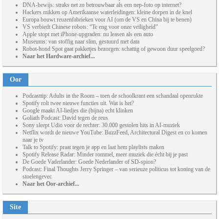
DNA-bewijs: straks net zo betrouwbaar als een nep-foto op internet?
Hackers mikken op Amerikaanse waterleidingen: kleine dorpen in de knel
Europa bouwt reuzenfabrieken voor AI (om de VS en China bij te benen)
VS verbiedt Chinese robots: “Te eng voor onze veiligheid”
Apple stopt met iPhone-upgraden: nu leasen als een auto
Museums: van stoffig naar slim, gestuurd met data
Robot-hond Spot gaat pakketjes bezorgen: schattig of gewoon duur speelgoed?
Naar het Hardware-archief...
Oor
Podcasttip: Adults in the Room – toen de schoolkrant een schandaal openrukte
Spotify rolt twee nieuwe functies uit. Wat is het?
Google maakt AI-liedjes die (bijna) echt klinken
Goliath Podcast: David tegen de reus
Sony sleept Udio voor de rechter: 30.000 gestolen hits in AI-muziek
Netflix wordt de nieuwe YouTube: BuzzFeed, Architectural Digest en co komen
naar je tv
Talk to Spotify: praat tegen je app en laat hem playlists maken
Spotify Release Radar: Minder rommel, meer muziek die écht bij je past
De Goede Vaderlander: Goede Nederlander of SD-spion?
Podcast: Final Thoughts Jerry Springer – van serieuze politicus tot koning van de
stoelengevec
Naar het Oor-archief...
Site