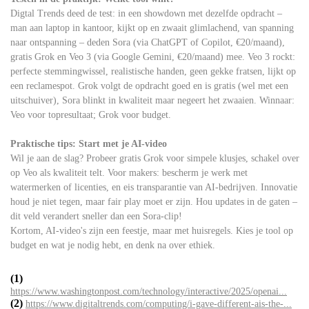
Digtal Trends deed de test: in een showdown met dezelfde opdracht –
man aan laptop in kantoor, kijkt op en zwaait glimlachend, van spanning
naar ontspanning – deden Sora (via ChatGPT of Copilot, €20/maand),
gratis Grok en Veo 3 (via Google Gemini, €20/maand) mee. Veo 3 rockt:
perfecte stemmingwissel, realistische handen, geen gekke fratsen, lijkt op
een reclamespot. Grok volgt de opdracht goed en is gratis (wel met een
uitschuiver), Sora blinkt in kwaliteit maar negeert het zwaaien. Winnaar:
Veo voor topresultaat; Grok voor budget.
Praktische tips: Start met je AI-video
Wil je aan de slag? Probeer gratis Grok voor simpele klusjes, schakel over
op Veo als kwaliteit telt. Voor makers: bescherm je werk met
watermerken of licenties, en eis transparantie van AI-bedrijven. Innovatie
houd je niet tegen, maar fair play moet er zijn. Hou updates in de gaten –
dit veld verandert sneller dan een Sora-clip!
Kortom, AI-video's zijn een feestje, maar met huisregels. Kies je tool op
budget en wat je nodig hebt, en denk na over ethiek.
(1)
https://www.washingtonpost.com/technology/interactive/2025/openai...
(2)
https://www.digitaltrends.com/computing/i-gave-different-ais-the-...