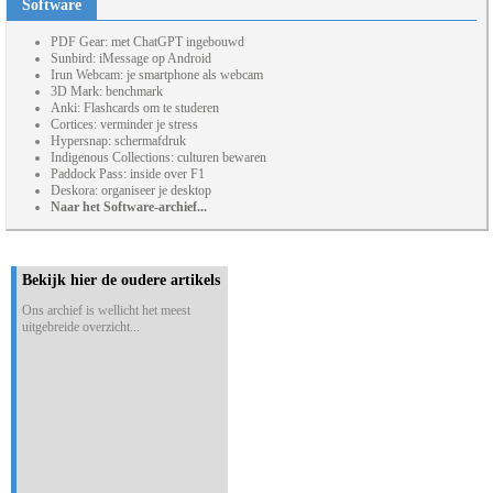
Software
PDF Gear: met ChatGPT ingebouwd
Sunbird: iMessage op Android
Irun Webcam: je smartphone als webcam
3D Mark: benchmark
Anki: Flashcards om te studeren
Cortices: verminder je stress
Hypersnap: schermafdruk
Indigenous Collections: culturen bewaren
Paddock Pass: inside over F1
Deskora: organiseer je desktop
Naar het Software-archief...
Bekijk hier de oudere artikels
Ons archief is wellicht het meest
uitgebreide overzicht...