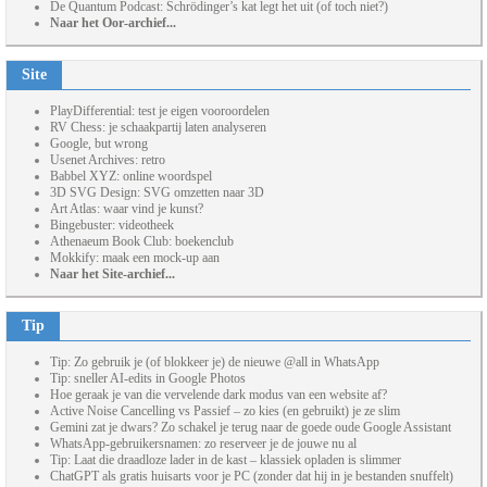
De Quantum Podcast: Schrödinger’s kat legt het uit (of toch niet?)
Naar het Oor-archief...
Site
PlayDifferential: test je eigen vooroordelen
RV Chess: je schaakpartij laten analyseren
Google, but wrong
Usenet Archives: retro
Babbel XYZ: online woordspel
3D SVG Design: SVG omzetten naar 3D
Art Atlas: waar vind je kunst?
Bingebuster: videotheek
Athenaeum Book Club: boekenclub
Mokkify: maak een mock-up aan
Naar het Site-archief...
Tip
Tip: Zo gebruik je (of blokkeer je) de nieuwe @all in WhatsApp
Tip: sneller AI-edits in Google Photos
Hoe geraak je van die vervelende dark modus van een website af?
Active Noise Cancelling vs Passief – zo kies (en gebruikt) je ze slim
Gemini zat je dwars? Zo schakel je terug naar de goede oude Google Assistant
WhatsApp-gebruikersnamen: zo reserveer je de jouwe nu al
Tip: Laat die draadloze lader in de kast – klassiek opladen is slimmer
ChatGPT als gratis huisarts voor je PC (zonder dat hij in je bestanden snuffelt)