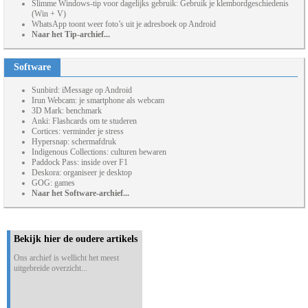
Slimme Windows-tip voor dagelijks gebruik: Gebruik je klembordgeschiedenis
(Win + V)
WhatsApp toont weer foto’s uit je adresboek op Android
Naar het Tip-archief...
Software
Sunbird: iMessage op Android
Irun Webcam: je smartphone als webcam
3D Mark: benchmark
Anki: Flashcards om te studeren
Cortices: verminder je stress
Hypersnap: schermafdruk
Indigenous Collections: culturen bewaren
Paddock Pass: inside over F1
Deskora: organiseer je desktop
GOG: games
Naar het Software-archief...
Bekijk hier de oudere artikels
Ons archief is wellicht het meest
uitgebreide overzicht...