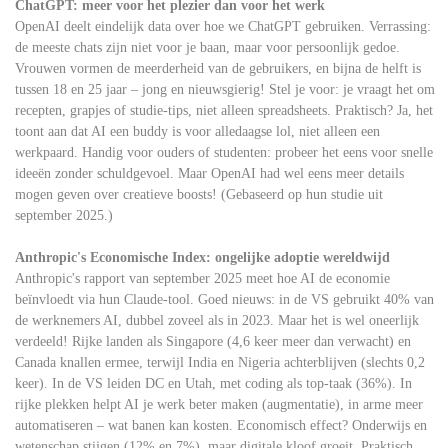
ChatGPT: meer voor het plezier dan voor het werk
OpenAI deelt eindelijk data over hoe we ChatGPT gebruiken. Verrassing:
de meeste chats zijn niet voor je baan, maar voor persoonlijk gedoe.
Vrouwen vormen de meerderheid van de gebruikers, en bijna de helft is
tussen 18 en 25 jaar – jong en nieuwsgierig! Stel je voor: je vraagt het om
recepten, grapjes of studie-tips, niet alleen spreadsheets. Praktisch? Ja, het
toont aan dat AI een buddy is voor alledaagse lol, niet alleen een
werkpaard. Handig voor ouders of studenten: probeer het eens voor snelle
ideeën zonder schuldgevoel. Maar OpenAI had wel eens meer details
mogen geven over creatieve boosts! (Gebaseerd op hun studie uit
september 2025.)
Anthropic's Economische Index: ongelijke adoptie wereldwijd
Anthropic's rapport van september 2025 meet hoe AI de economie
beïnvloedt via hun Claude-tool. Goed nieuws: in de VS gebruikt 40% van
de werknemers AI, dubbel zoveel als in 2023. Maar het is wel oneerlijk
verdeeld! Rijke landen als Singapore (4,6 keer meer dan verwacht) en
Canada knallen ermee, terwijl India en Nigeria achterblijven (slechts 0,2
keer). In de VS leiden DC en Utah, met coding als top-taak (36%). In
rijke plekken helpt AI je werk beter maken (augmentatie), in arme meer
automatiseren – wat banen kan kosten. Economisch effect? Onderwijs en
wetenschap stijgen (12% en 7%), maar digitale kloof groeit. Praktisch