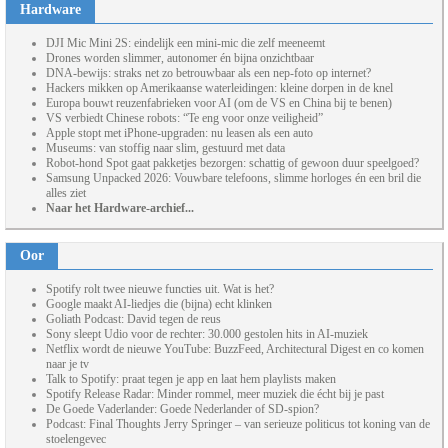
Hardware
DJI Mic Mini 2S: eindelijk een mini-mic die zelf meeneemt
Drones worden slimmer, autonomer én bijna onzichtbaar
DNA-bewijs: straks net zo betrouwbaar als een nep-foto op internet?
Hackers mikken op Amerikaanse waterleidingen: kleine dorpen in de knel
Europa bouwt reuzenfabrieken voor AI (om de VS en China bij te benen)
VS verbiedt Chinese robots: “Te eng voor onze veiligheid”
Apple stopt met iPhone-upgraden: nu leasen als een auto
Museums: van stoffig naar slim, gestuurd met data
Robot-hond Spot gaat pakketjes bezorgen: schattig of gewoon duur speelgoed?
Samsung Unpacked 2026: Vouwbare telefoons, slimme horloges én een bril die
alles ziet
Naar het Hardware-archief...
Oor
Spotify rolt twee nieuwe functies uit. Wat is het?
Google maakt AI-liedjes die (bijna) echt klinken
Goliath Podcast: David tegen de reus
Sony sleept Udio voor de rechter: 30.000 gestolen hits in AI-muziek
Netflix wordt de nieuwe YouTube: BuzzFeed, Architectural Digest en co komen
naar je tv
Talk to Spotify: praat tegen je app en laat hem playlists maken
Spotify Release Radar: Minder rommel, meer muziek die écht bij je past
De Goede Vaderlander: Goede Nederlander of SD-spion?
Podcast: Final Thoughts Jerry Springer – van serieuze politicus tot koning van de
stoelengevec