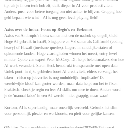
tip: als je in een tech-hub zit, duik dieper in AI voor productiviteit.
Anders: push voor betere toegang om niet achter te blijven. Grappig hoe
geld bepaalt wie wint – AI is nog geen level playing field!
Axios over de Index: Focus op Regio's en Toekomst
Axios vat Anthropic's index samen met een de nadruk op ongelijkheid.
Hoge AI-gebruik in Israël, Singapore en VS-staten als Californië (coding-
heavy) of Hawaii (toerisme-queries). Lagere in zuidelijke staten of
opkomende landen. Hoge vaardigheden winnen het meest, entry-level
minder. Quote van expert Peter McCory: Dit helpt beleidsmakers zien hoe
AI werk verandert. Sarah Heck benadrukt transparantie met open data.
Uniek punt: in rijke gebieden boost AI creativiteit, elders vervangt het
taken – risico op jobverlies is nog onduidelijk. Implicatie? De
wereldwijde kloof kan groter worden, maar data helpt om het te fixen.
Praktisch: check je regio en leer AI-skills om mee te doen. Anders word
je de 'manual labor' in een AI-wereld – niet grappig, maar waar!
Kortom, AI is superhandig, maar oneerlijk verdeeld. Gebruik het slim
voor persoonlijk plezier en werkboosts, en pleit voor gelijke kansen.
(1)
https://www.washingtonpost.com/technology/2025/09/15/openai-