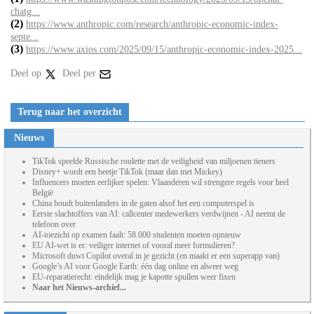
chatg...
(2)
https://www.anthropic.com/research/anthropic-economic-index-
septe...
(3)
https://www.axios.com/2025/09/15/anthropic-economic-index-2025...
Deel op
Deel per
Terug naar het overzicht
Nieuws
TikTok speelde Russische roulette met de veiligheid van miljoenen tieners
Disney+ wordt een beetje TikTok (maar dan met Mickey)
Influencers moeten eerlijker spelen: Vlaanderen wil strengere regels voor heel
België
China houdt buitenlanders in de gaten alsof het een computerspel is
Eerste slachtoffers van AI: callcenter medewerkers verdwijnen - AI neemt de
telefoon over
AI-toezicht op examen faalt: 58.000 studenten moeten opnieuw
EU AI-wet is er: veiliger internet of vooral meer formulieren?
Microsoft duwt Copilot overal in je gezicht (en maakt er een superapp van)
Google’s AI voor Google Earth: één dag online en alweer weg
EU-reparatierecht: eindelijk mag je kapotte spullen weer fixen
Naar het Nieuws-archief...