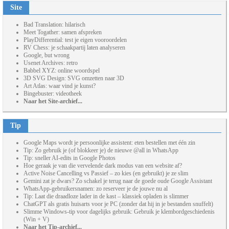
Site
Bad Translation: hilarisch
Meet Togather: samen afspreken
PlayDifferential: test je eigen vooroordelen
RV Chess: je schaakpartij laten analyseren
Google, but wrong
Usenet Archives: retro
Babbel XYZ: online woordspel
3D SVG Design: SVG omzetten naar 3D
Art Atlas: waar vind je kunst?
Bingebuster: videotheek
Naar het Site-archief...
Tip
Google Maps wordt je persoonlijke assistent: eten bestellen met één zin
Tip: Zo gebruik je (of blokkeer je) de nieuwe @all in WhatsApp
Tip: sneller AI-edits in Google Photos
Hoe geraak je van die vervelende dark modus van een website af?
Active Noise Cancelling vs Passief – zo kies (en gebruikt) je ze slim
Gemini zat je dwars? Zo schakel je terug naar de goede oude Google Assistant
WhatsApp-gebruikersnamen: zo reserveer je de jouwe nu al
Tip: Laat die draadloze lader in de kast – klassiek opladen is slimmer
ChatGPT als gratis huisarts voor je PC (zonder dat hij in je bestanden snuffelt)
Slimme Windows-tip voor dagelijks gebruik: Gebruik je klembordgeschiedenis
(Win + V)
Naar het Tip-archief...