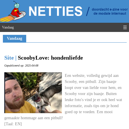
☰
Vandaag
Vandaag
Site |
ScoobyLove: hondenliefde
Gepubliceerd op: 2025-04-08
Een website, volledig gewijd aan
Scooby, een pitbull. Zijn baasje
loopt over van liefde voor hem, en
Scooby voor zijn baasje. Buiten
leuke foto's vind je er ook heel wat
informatie, zoals tips om je hond
goed op te voeden. Een mooi
gemaakte hommage aan een pitbull!
[Taal: EN]