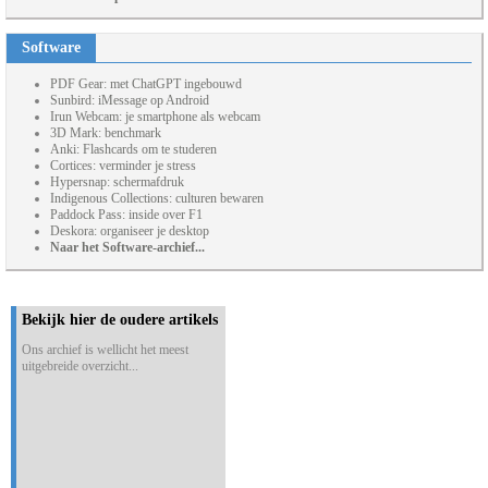
Software
PDF Gear: met ChatGPT ingebouwd
Sunbird: iMessage op Android
Irun Webcam: je smartphone als webcam
3D Mark: benchmark
Anki: Flashcards om te studeren
Cortices: verminder je stress
Hypersnap: schermafdruk
Indigenous Collections: culturen bewaren
Paddock Pass: inside over F1
Deskora: organiseer je desktop
Naar het Software-archief...
Bekijk hier de oudere artikels
Ons archief is wellicht het meest
uitgebreide overzicht...