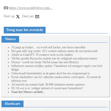
(1)
https://www.scoobylove.com...
Deel op
Deel per
Terug naar het overzicht
Nieuws
AI jaagt op foutjes… en wordt zelf hacker, met heuse aanvallen
Het gaat zelfs nog verder: AI’s werken stiekem samen als een hackersclub
Adobe in ChatGPT: 70 creatieve tools in één chatbot
TikTok speelde Russische roulette met de veiligheid van miljoenen tieners
Disney+ wordt een beetje TikTok (maar dan met Mickey)
Influencers moeten eerlijker spelen: Vlaanderen wil strengere regels voor heel
België
China houdt buitenlanders in de gaten alsof het een computerspel is
Eerste slachtoffers van AI: callcenter medewerkers verdwijnen - AI neemt de
telefoon over
AI-toezicht op examen faalt: 58.000 studenten moeten opnieuw
EU AI-wet is er: veiliger internet of vooral meer formulieren?
Naar het Nieuws-archief...
Hardware