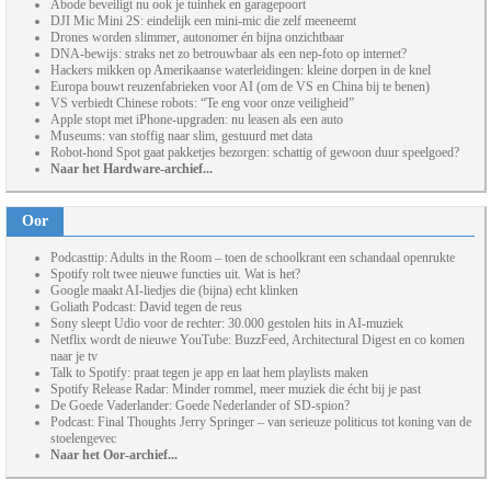
Abode beveiligt nu ook je tuinhek en garagepoort
DJI Mic Mini 2S: eindelijk een mini-mic die zelf meeneemt
Drones worden slimmer, autonomer én bijna onzichtbaar
DNA-bewijs: straks net zo betrouwbaar als een nep-foto op internet?
Hackers mikken op Amerikaanse waterleidingen: kleine dorpen in de knel
Europa bouwt reuzenfabrieken voor AI (om de VS en China bij te benen)
VS verbiedt Chinese robots: “Te eng voor onze veiligheid”
Apple stopt met iPhone-upgraden: nu leasen als een auto
Museums: van stoffig naar slim, gestuurd met data
Robot-hond Spot gaat pakketjes bezorgen: schattig of gewoon duur speelgoed?
Naar het Hardware-archief...
Oor
Podcasttip: Adults in the Room – toen de schoolkrant een schandaal openrukte
Spotify rolt twee nieuwe functies uit. Wat is het?
Google maakt AI-liedjes die (bijna) echt klinken
Goliath Podcast: David tegen de reus
Sony sleept Udio voor de rechter: 30.000 gestolen hits in AI-muziek
Netflix wordt de nieuwe YouTube: BuzzFeed, Architectural Digest en co komen
naar je tv
Talk to Spotify: praat tegen je app en laat hem playlists maken
Spotify Release Radar: Minder rommel, meer muziek die écht bij je past
De Goede Vaderlander: Goede Nederlander of SD-spion?
Podcast: Final Thoughts Jerry Springer – van serieuze politicus tot koning van de
stoelengevec
Naar het Oor-archief...