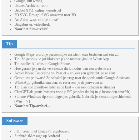
Google, but wrong
Usenet Archives: retro
Babbel XYZ: online woordspel
3D SVG Design: SVG omzetten naar 3D
Art Atlas: waar vind je kunst?
Bingebuster: videotheek
Naar het Site-archief...
Tip
Google Maps wordt je persoonlijke assistent: eten bestellen met één zin
Tip: Zo gebruik je (of blokkeer je) de nieuwe @all in WhatsApp
Tip: sneller AI-edits in Google Photos
Hoe geraak je van die vervelende dark modus van een website af?
Active Noise Cancelling vs Passief – zo kies (en gebruikt) je ze slim
Gemini zat je dwars? Zo schakel je terug naar de goede oude Google Assistant
WhatsApp-gebruikersnamen: zo reserveer je de jouwe nu al
Tip: Laat die draadloze lader in de kast – klassiek opladen is slimmer
ChatGPT als gratis huisarts voor je PC (zonder dat hij in je bestanden snuffelt)
Slimme Windows-tip voor dagelijks gebruik: Gebruik je klembordgeschiedenis
(Win + V)
Naar het Tip-archief...
Software
PDF Gear: met ChatGPT ingebouwd
Sunbird: iMessage op Android