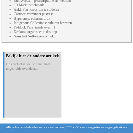
Irun Webcam: je smartphone als webcam
3D Mark: benchmark
Anki: Flashcards om te studeren
Cortices: verminder je stress
Hypersnap: schermafdruk
Indigenous Collections: culturen bewaren
Paddock Pass: inside over F1
Deskora: organiseer je desktop
Naar het Software-archief...
Bekijk hier de oudere artikels
Ons archief is wellicht het meest
uitgebreide overzicht...
Alle rechten voorbehouden aan www.netties.be (c) 2026 - v50 - voor suggesties en vragen gebruik ons