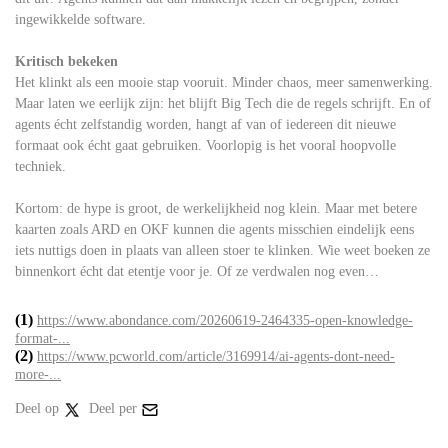
ingewikkelde software.
Kritisch bekeken
Het klinkt als een mooie stap vooruit. Minder chaos, meer samenwerking.
Maar laten we eerlijk zijn: het blijft Big Tech die de regels schrijft. En of
agents écht zelfstandig worden, hangt af van of iedereen dit nieuwe
formaat ook écht gaat gebruiken. Voorlopig is het vooral hoopvolle
techniek.
Kortom: de hype is groot, de werkelijkheid nog klein. Maar met betere
kaarten zoals ARD en OKF kunnen die agents misschien eindelijk eens
iets nuttigs doen in plaats van alleen stoer te klinken. Wie weet boeken ze
binnenkort écht dat etentje voor je. Of ze verdwalen nog even…
(1)
https://www.abondance.com/20260619-2464335-open-knowledge-
format-...
(2)
https://www.pcworld.com/article/3169914/ai-agents-dont-need-
more-...
Deel op
Deel per