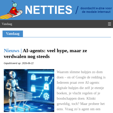
☰
Vandaag
Vandaag
Nieuws |
AI-agents: veel hype, maar ze
verdwalen nog steeds
Gepubliceerd op: 2026-06-22
Waarom slimme hulpjes zo dom
doen – en of Google de redding is
Iedereen praat over AI-agents:
digitale hulpjes die zelf je etentje
boeken, je vlucht regelen of je
boodschappen doen. Klinkt
geweldig, toch? Maar probeer het
eens. Vraag zo’n agent om een