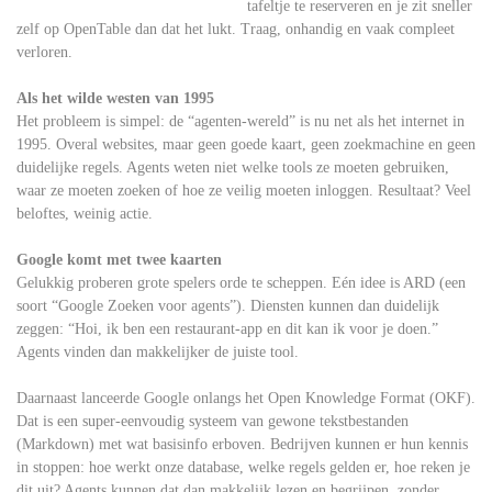
tafeltje te reserveren en je zit sneller
zelf op OpenTable dan dat het lukt. Traag, onhandig en vaak compleet
verloren.
Als het wilde westen van 1995
Het probleem is simpel: de “agenten-wereld” is nu net als het internet in
1995. Overal websites, maar geen goede kaart, geen zoekmachine en geen
duidelijke regels. Agents weten niet welke tools ze moeten gebruiken,
waar ze moeten zoeken of hoe ze veilig moeten inloggen. Resultaat? Veel
beloftes, weinig actie.
Google komt met twee kaarten
Gelukkig proberen grote spelers orde te scheppen. Eén idee is ARD (een
soort “Google Zoeken voor agents”). Diensten kunnen dan duidelijk
zeggen: “Hoi, ik ben een restaurant-app en dit kan ik voor je doen.”
Agents vinden dan makkelijker de juiste tool.
Daarnaast lanceerde Google onlangs het Open Knowledge Format (OKF).
Dat is een super-eenvoudig systeem van gewone tekstbestanden
(Markdown) met wat basisinfo erboven. Bedrijven kunnen er hun kennis
in stoppen: hoe werkt onze database, welke regels gelden er, hoe reken je
dit uit? Agents kunnen dat dan makkelijk lezen en begrijpen, zonder