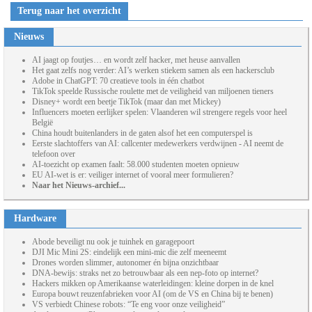
Terug naar het overzicht
Nieuws
AI jaagt op foutjes… en wordt zelf hacker, met heuse aanvallen
Het gaat zelfs nog verder: AI’s werken stiekem samen als een hackersclub
Adobe in ChatGPT: 70 creatieve tools in één chatbot
TikTok speelde Russische roulette met de veiligheid van miljoenen tieners
Disney+ wordt een beetje TikTok (maar dan met Mickey)
Influencers moeten eerlijker spelen: Vlaanderen wil strengere regels voor heel
België
China houdt buitenlanders in de gaten alsof het een computerspel is
Eerste slachtoffers van AI: callcenter medewerkers verdwijnen - AI neemt de
telefoon over
AI-toezicht op examen faalt: 58.000 studenten moeten opnieuw
EU AI-wet is er: veiliger internet of vooral meer formulieren?
Naar het Nieuws-archief...
Hardware
Abode beveiligt nu ook je tuinhek en garagepoort
DJI Mic Mini 2S: eindelijk een mini-mic die zelf meeneemt
Drones worden slimmer, autonomer én bijna onzichtbaar
DNA-bewijs: straks net zo betrouwbaar als een nep-foto op internet?
Hackers mikken op Amerikaanse waterleidingen: kleine dorpen in de knel
Europa bouwt reuzenfabrieken voor AI (om de VS en China bij te benen)
VS verbiedt Chinese robots: “Te eng voor onze veiligheid”