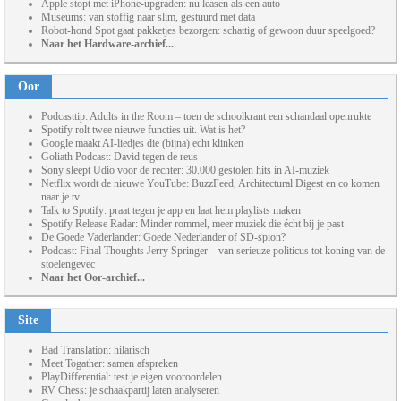
Apple stopt met iPhone-upgraden: nu leasen als een auto
Museums: van stoffig naar slim, gestuurd met data
Robot-hond Spot gaat pakketjes bezorgen: schattig of gewoon duur speelgoed?
Naar het Hardware-archief...
Oor
Podcasttip: Adults in the Room – toen de schoolkrant een schandaal openrukte
Spotify rolt twee nieuwe functies uit. Wat is het?
Google maakt AI-liedjes die (bijna) echt klinken
Goliath Podcast: David tegen de reus
Sony sleept Udio voor de rechter: 30.000 gestolen hits in AI-muziek
Netflix wordt de nieuwe YouTube: BuzzFeed, Architectural Digest en co komen
naar je tv
Talk to Spotify: praat tegen je app en laat hem playlists maken
Spotify Release Radar: Minder rommel, meer muziek die écht bij je past
De Goede Vaderlander: Goede Nederlander of SD-spion?
Podcast: Final Thoughts Jerry Springer – van serieuze politicus tot koning van de
stoelengevec
Naar het Oor-archief...
Site
Bad Translation: hilarisch
Meet Togather: samen afspreken
PlayDifferential: test je eigen vooroordelen
RV Chess: je schaakpartij laten analyseren