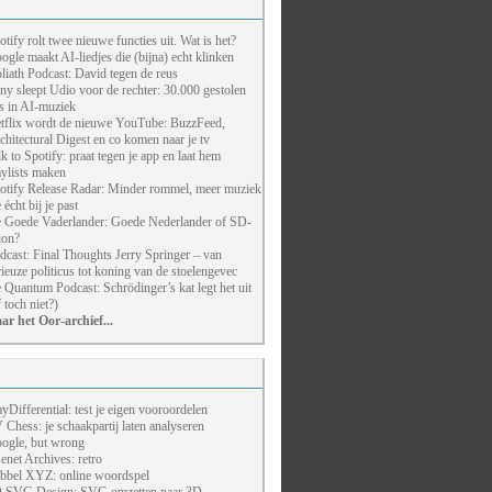
otify rolt twee nieuwe functies uit. Wat is het?
ogle maakt AI-liedjes die (bijna) echt klinken
liath Podcast: David tegen de reus
ny sleept Udio voor de rechter: 30.000 gestolen
ts in AI-muziek
tflix wordt de nieuwe YouTube: BuzzFeed,
chitectural Digest en co komen naar je tv
lk to Spotify: praat tegen je app en laat hem
aylists maken
otify Release Radar: Minder rommel, meer muziek
 écht bij je past
 Goede Vaderlander: Goede Nederlander of SD-
ion?
dcast: Final Thoughts Jerry Springer – van
rieuze politicus tot koning van de stoelengevec
 Quantum Podcast: Schrödinger’s kat legt het uit
f toch niet?)
ar het Oor-archief...
ayDifferential: test je eigen vooroordelen
 Chess: je schaakpartij laten analyseren
ogle, but wrong
enet Archives: retro
bbel XYZ: online woordspel