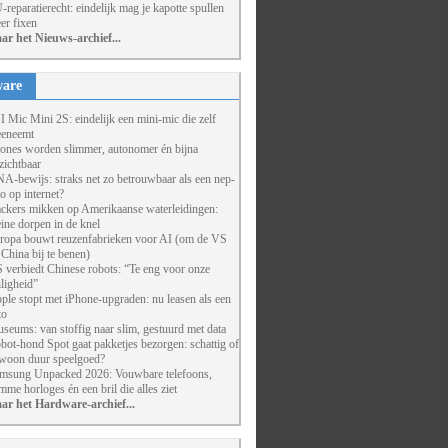
-reparatierecht: eindelijk mag je kapotte spullen
er fixen
ar het Nieuws-archief...
are
I Mic Mini 2S: eindelijk een mini-mic die zelf
eneemt
ones worden slimmer, autonomer én bijna
zichtbaar
A-bewijs: straks net zo betrouwbaar als een nep-
to op internet?
ckers mikken op Amerikaanse waterleidingen:
eine dorpen in de knel
ropa bouwt reuzenfabrieken voor AI (om de VS
 China bij te benen)
 verbiedt Chinese robots: “Te eng voor onze
iligheid”
ple stopt met iPhone-upgraden: nu leasen als een
to
seums: van stoffig naar slim, gestuurd met data
bot-hond Spot gaat pakketjes bezorgen: schattig of
woon duur speelgoed?
msung Unpacked 2026: Vouwbare telefoons,
imme horloges én een bril die alles ziet
ar het Hardware-archief...