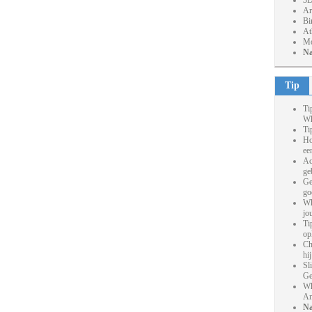
3D
Ar
Bi
At
Mo
Na
Tip
Ti
Wh
Ti
Ho
ee
Ac
ge
Ge
go
Wh
jo
Ti
op
Ch
hi
Sl
Ge
Wh
An
Na