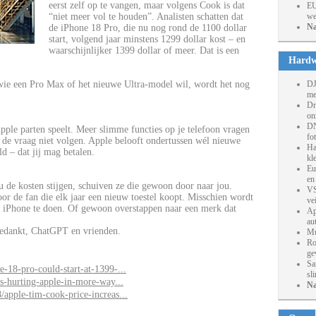
eerst zelf op te vangen, maar volgens Cook is dat
EU
“niet meer vol te houden”. Analisten schatten dat
we
Na
de iPhone 18 Pro, die nu nog rond de 1100 dollar
start, volgend jaar minstens 1299 dollar kost – en
waarschijnlijker 1399 dollar of meer. Dat is een
Hardw
ie een Pro Max of het nieuwe Ultra-model wil, wordt het nog
DJ
me
Dr
on
DN
Apple parten speelt. Meer slimme functies op je telefoon vragen
fo
de vraag niet volgen. Apple belooft ondertussen wél nieuwe
Ha
d – dat jij mag betalen.
kl
Eu
en
 de kosten stijgen, schuiven ze die gewoon door naar jou.
VS
r de fan die elk jaar een nieuw toestel koopt. Misschien wordt
ve
ge iPhone te doen. Of gewoon overstappen naar een merk dat
Ap
au
edankt, ChatGPT en vrienden.
Mu
Ro
ge
Sa
-18-pro-could-start-at-1399-...
sl
is-hurting-apple-in-more-way...
Na
apple-tim-cook-price-increas...