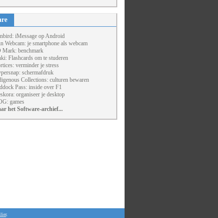
are
nbird: iMessage op Android
un Webcam: je smartphone als webcam
 Mark: benchmark
ki: Flashcards om te studeren
rtices: verminder je stress
persnap: schermafdruk
digenous Collections: culturen bewaren
ddock Pass: inside over F1
skora: organiseer je desktop
G: games
ar het Software-archief...
lier
.