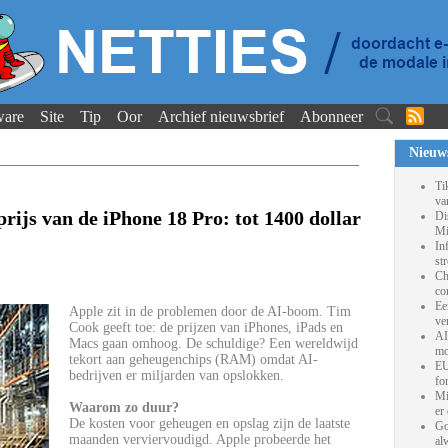
ware
Site
Tip
Oor
Archief nieuwsbrief
Abonneer
Nieuw
Ti
va
rijs van de iPhone 18 Pro: tot 1400 dollar
Di
Mi
In
st
Ch
co
Ee
Apple zit in de problemen door de AI-boom. Tim
ve
Cook geeft toe: de prijzen van iPhones, iPads en
AI
Macs gaan omhoog. De schuldige? Een wereldwijd
mo
tekort aan geheugenchips (RAM) omdat AI-
EU
bedrijven er miljarden van opslokken.
fo
Mi
Waarom zo duur?
er
De kosten voor geheugen en opslag zijn de laatste
Go
maanden verviervoudigd. Apple probeerde het
al