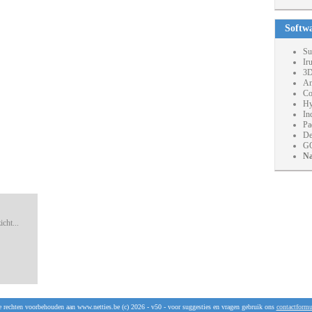
Softw
Su
Ir
3D
An
Co
Hy
In
Pa
De
GO
Na
cht...
e rechten voorbehouden aan www.netties.be (c) 2026 - v50 - voor suggesties en vragen gebruik ons
contactformu