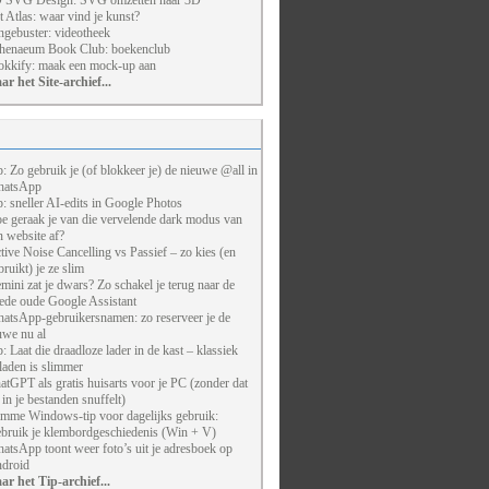
 SVG Design: SVG omzetten naar 3D
t Atlas: waar vind je kunst?
ngebuster: videotheek
henaeum Book Club: boekenclub
kkify: maak een mock-up aan
ar het Site-archief...
p: Zo gebruik je (of blokkeer je) de nieuwe @all in
atsApp
p: sneller AI-edits in Google Photos
e geraak je van die vervelende dark modus van
n website af?
tive Noise Cancelling vs Passief – zo kies (en
bruikt) je ze slim
mini zat je dwars? Zo schakel je terug naar de
ede oude Google Assistant
atsApp-gebruikersnamen: zo reserveer je de
uwe nu al
p: Laat die draadloze lader in de kast – klassiek
laden is slimmer
atGPT als gratis huisarts voor je PC (zonder dat
j in je bestanden snuffelt)
imme Windows-tip voor dagelijks gebruik:
bruik je klembordgeschiedenis (Win + V)
atsApp toont weer foto’s uit je adresboek op
droid
ar het Tip-archief...