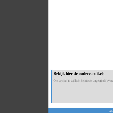
Bekijk hier de oudere artikels
Ons archief is wellicht het meest uitgebreide overzi
All