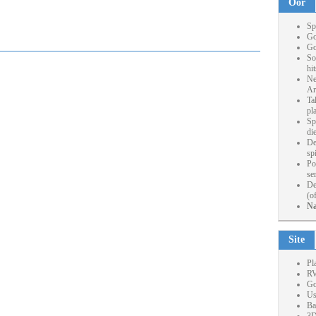
Oor
Sp
Go
Go
So
hi
Ne
Ar
Ta
pl
Sp
die
De
sp
Po
se
De
(o
Na
Site
Pl
RV
Go
Us
Ba