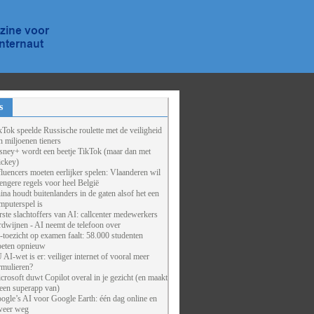
s
kTok speelde Russische roulette met de veiligheid
n miljoenen tieners
sney+ wordt een beetje TikTok (maar dan met
ckey)
fluencers moeten eerlijker spelen: Vlaanderen wil
rengere regels voor heel België
ina houdt buitenlanders in de gaten alsof het een
mputerspel is
rste slachtoffers van AI: callcenter medewerkers
rdwijnen - AI neemt de telefoon over
-toezicht op examen faalt: 58.000 studenten
eten opnieuw
 AI-wet is er: veiliger internet of vooral meer
rmulieren?
crosoft duwt Copilot overal in je gezicht (en maakt
 een superapp van)
ogle’s AI voor Google Earth: één dag online en
weer weg