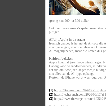
sprong van 200 tot 300 dollar.
Ook duurdere camera’s spelen mee. Voor w
pittiger.
AI bijt Apple in de staart
Ironisch genoeg is het net de AI-race die 
meer geheugen, maar de fabrieken kunnen 
AI-mogelijkheden, maar die kosten dus gel
Kritisch bekeken
Apple houdt al jaren hoge winstmarges. Nu
Handig voor de aandeelhouders, minder voo
het tijd om twee jaar langer met je huidi
niet alles aan de AI-hype ophangt.
Kortom: de iPhone wordt weer duurder. B
(1)
https://9to5mac.com/2026/06/18/iphone
(2)
https://techcrunch.com/2026/06/17/ai-
(3)
https://www.theverge.com/tech/951948/