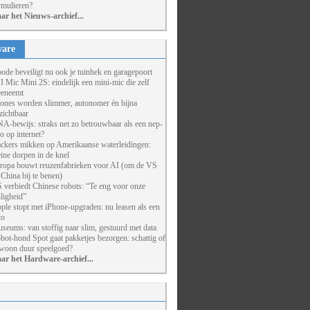
rmulieren?
ar het Nieuws-archief...
are
ode beveiligt nu ook je tuinhek en garagepoort
I Mic Mini 2S: eindelijk een mini-mic die zelf
eneemt
ones worden slimmer, autonomer én bijna
zichtbaar
A-bewijs: straks net zo betrouwbaar als een nep-
to op internet?
ckers mikken op Amerikaanse waterleidingen:
eine dorpen in de knel
ropa bouwt reuzenfabrieken voor AI (om de VS
 China bij te benen)
 verbiedt Chinese robots: “Te eng voor onze
iligheid”
ple stopt met iPhone-upgraden: nu leasen als een
to
seums: van stoffig naar slim, gestuurd met data
bot-hond Spot gaat pakketjes bezorgen: schattig of
woon duur speelgoed?
ar het Hardware-archief...