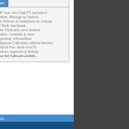
are
F Gear: met ChatGPT ingebouwd
nbird: iMessage op Android
un Webcam: je smartphone als webcam
 Mark: benchmark
ki: Flashcards om te studeren
rtices: verminder je stress
persnap: schermafdruk
digenous Collections: culturen bewaren
ddock Pass: inside over F1
skora: organiseer je desktop
ar het Software-archief...
lier
.