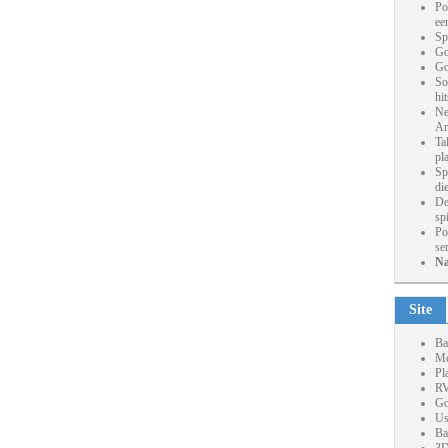
Po
ee
Sp
Go
Go
So
hi
Ne
Ar
Ta
pl
Sp
die
De
sp
Po
se
Na
Site
Ba
Me
Pl
RV
Go
Us
Ba