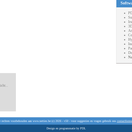
Softw
PD
Su
Ir
3D
An
Co
Hy
In
Pa
De
Na
cht...
e rechten voorbehouden aan www.netties.be (c) 2026 - v50 - voor suggesties en vragen gebruik ons
contactformu
Design en programmatie by PDL