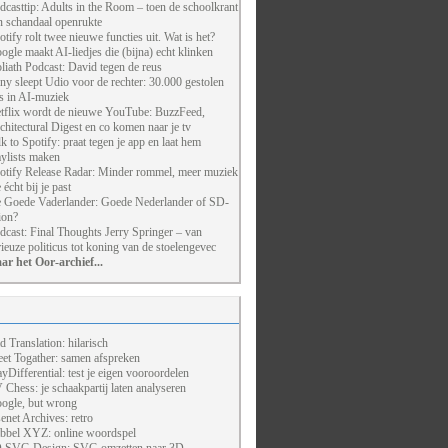
dcasttip: Adults in the Room – toen de schoolkrant
n schandaal openrukte
otify rolt twee nieuwe functies uit. Wat is het?
ogle maakt AI-liedjes die (bijna) echt klinken
liath Podcast: David tegen de reus
ny sleept Udio voor de rechter: 30.000 gestolen
ts in AI-muziek
tflix wordt de nieuwe YouTube: BuzzFeed,
chitectural Digest en co komen naar je tv
lk to Spotify: praat tegen je app en laat hem
aylists maken
otify Release Radar: Minder rommel, meer muziek
 écht bij je past
 Goede Vaderlander: Goede Nederlander of SD-
ion?
dcast: Final Thoughts Jerry Springer – van
rieuze politicus tot koning van de stoelengevec
ar het Oor-archief...
d Translation: hilarisch
et Togather: samen afspreken
ayDifferential: test je eigen vooroordelen
 Chess: je schaakpartij laten analyseren
ogle, but wrong
enet Archives: retro
bbel XYZ: online woordspel