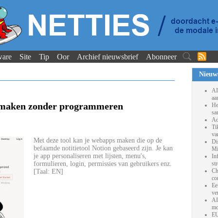
ware
Site
Tip
Oor
Archief nieuwsbrief
Abonneer
Nieuw
AI
aa
s maken zonder programmeren
He
sa
Ad
Ti
va
Met deze tool kan je webapps maken die op de
Di
befaamde notitietool Notion gebaseerd zijn. Je kan
Mi
je app personaliseren met lijsten, menu's,
In
formulieren, login, permissies van gebruikers enz.
st
Ch
[Taal: EN]
co
Ee
ve
AI
mo
EU