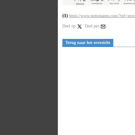
(1)
https://www.notionapps.com/?ref=prod
Deel op
Deel per
Terug naar het overzicht