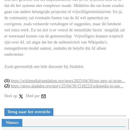
dat dit het systeem niet complexer maakt. Middelen die ten koste zouden
gaan van andere belangrijke projecten of vrijwilligersinitiatieven. En ja,
de community zal eventuele fouten van de AI wel opmerken en
corrigeren, zoals verkeerde vertalingen of suggesties, maar dit betekent
wel extra werk. En tot slot is er vooral de menselijke factor: mogelijk zal
er weerstand komen van de gemeenschap. Vrijwilligers kunnen sceptisch
zijn over AI, uit angst dat het de authenticiteit van Wikipedia’s
mensgedreven model aantast, ondanks de belofte dat AI alleen
ondersteunt.
Zoals gewoonlijk een hele discussie bij Slashdot.
(1)
https://wikimediafoundation.org/news/2025/04/30/our-new-ai-strate...
(2)
https://news.slashdot.org/story/25/04/30/1518223/wikipedia-to-use...
Deel op
Deel per
Terug naar het overzicht
Nieuws