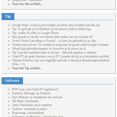
Bingebuster: videotheek
Naar het Site-archief...
Tip
Google Maps wordt je persoonlijke assistent: eten bestellen met één zin
Tip: Zo gebruik je (of blokkeer je) de nieuwe @all in WhatsApp
Tip: sneller AI-edits in Google Photos
Hoe geraak je van die vervelende dark modus van een website af?
Active Noise Cancelling vs Passief – zo kies (en gebruikt) je ze slim
Gemini zat je dwars? Zo schakel je terug naar de goede oude Google Assistant
WhatsApp-gebruikersnamen: zo reserveer je de jouwe nu al
Tip: Laat die draadloze lader in de kast – klassiek opladen is slimmer
ChatGPT als gratis huisarts voor je PC (zonder dat hij in je bestanden snuffelt)
Slimme Windows-tip voor dagelijks gebruik: Gebruik je klembordgeschiedenis
(Win + V)
Naar het Tip-archief...
Software
PDF Gear: met ChatGPT ingebouwd
Sunbird: iMessage op Android
Irun Webcam: je smartphone als webcam
3D Mark: benchmark
Anki: Flashcards om te studeren
Cortices: verminder je stress
Hypersnap: schermafdruk
Indigenous Collections: culturen bewaren