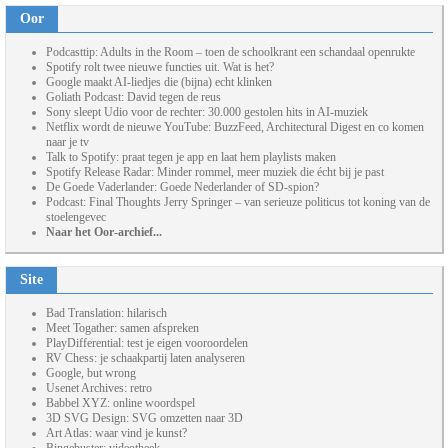
Oor
Podcasttip: Adults in the Room – toen de schoolkrant een schandaal openrukte
Spotify rolt twee nieuwe functies uit. Wat is het?
Google maakt AI-liedjes die (bijna) echt klinken
Goliath Podcast: David tegen de reus
Sony sleept Udio voor de rechter: 30.000 gestolen hits in AI-muziek
Netflix wordt de nieuwe YouTube: BuzzFeed, Architectural Digest en co komen
naar je tv
Talk to Spotify: praat tegen je app en laat hem playlists maken
Spotify Release Radar: Minder rommel, meer muziek die écht bij je past
De Goede Vaderlander: Goede Nederlander of SD-spion?
Podcast: Final Thoughts Jerry Springer – van serieuze politicus tot koning van de
stoelengevec
Naar het Oor-archief...
Site
Bad Translation: hilarisch
Meet Togather: samen afspreken
PlayDifferential: test je eigen vooroordelen
RV Chess: je schaakpartij laten analyseren
Google, but wrong
Usenet Archives: retro
Babbel XYZ: online woordspel
3D SVG Design: SVG omzetten naar 3D
Art Atlas: waar vind je kunst?