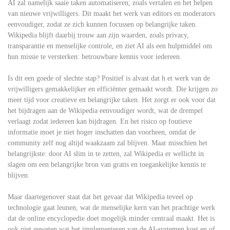
AI zal namelijk saaie taken automatiseren, zoals vertalen en het helpen
van nieuwe vrijwilligers. Dit maakt het werk van editors en moderators
eenvoudiger, zodat ze zich kunnen focussen op belangrijke taken.
Wikipedia blijft daarbij trouw aan zijn waarden, zoals privacy,
transparantie en menselijke controle, en ziet AI als een hulpmiddel om
hun missie te versterken: betrouwbare kennis voor iedereen.
Is dit een goede of slechte stap? Positief is alvast dat h et werk van de
vrijwilligers gemakkelijker en efficiënter gemaakt wordt. Die krijgen zo
meer tijd voor creatieve en belangrijke taken. Het zorgt er ook voor dat
het bijdragen aan de Wikipedia eenvoudiger wordt, wat de drempel
verlaagt zodat iedereen kan bijdragen. En het risico op foutieve
informatie moet je niet hoger inschatten dan voorheen, omdat de
community zelf nog altijd waakzaam zal blijven. Maar misschien het
belangrijkste: door AI slim in te zetten, zal Wikipedia er wellicht in
slagen om een belangrijke bron van gratis en toegankelijke kennis te
blijven.
Maar daartegenover staat dat het gevaar dat Wikipedia teveel op
technologie gaat leunen, wat de menselijke kern van het prachtige werk
dat de online encyclopedie doet mogelijk minder centraal maakt. Het is
ook niet geweten wat het implementeren van de AI-systemen kost en of