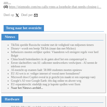
age...
(4)
https://gizmodo.com/eu-calls-vpns-a-loophole-that-needs-closing-i...
Deel op
Deel per
Terug naar het overzicht
Nieuws
TikTok speelde Russische roulette met de veiligheid van miljoenen tieners
Disney+ wordt een beetje TikTok (maar dan met Mickey)
Influencers moeten eerlijker spelen: Vlaanderen wil strengere regels voor heel
België
China houdt buitenlanders in de gaten alsof het een computerspel is
Eerste slachtoffers van AI: callcenter medewerkers verdwijnen - AI neemt de
telefoon over
AI-toezicht op examen faalt: 58.000 studenten moeten opnieuw
EU AI-wet is er: veiliger internet of vooral meer formulieren?
Microsoft duwt Copilot overal in je gezicht (en maakt er een superapp van)
Google’s AI voor Google Earth: één dag online en alweer weg
EU-reparatierecht: eindelijk mag je kapotte spullen weer fixen
Naar het Nieuws-archief...
Hardware