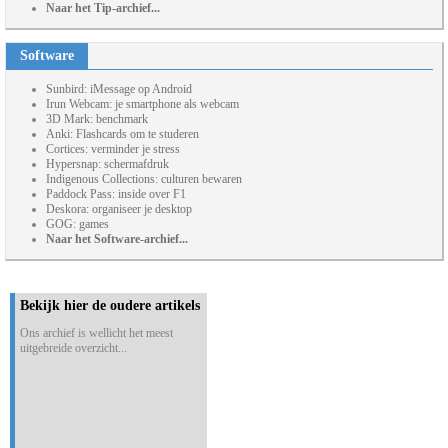
Naar het Tip-archief...
Software
Sunbird: iMessage op Android
Irun Webcam: je smartphone als webcam
3D Mark: benchmark
Anki: Flashcards om te studeren
Cortices: verminder je stress
Hypersnap: schermafdruk
Indigenous Collections: culturen bewaren
Paddock Pass: inside over F1
Deskora: organiseer je desktop
GOG: games
Naar het Software-archief...
Bekijk hier de oudere artikels
Ons archief is wellicht het meest
uitgebreide overzicht...