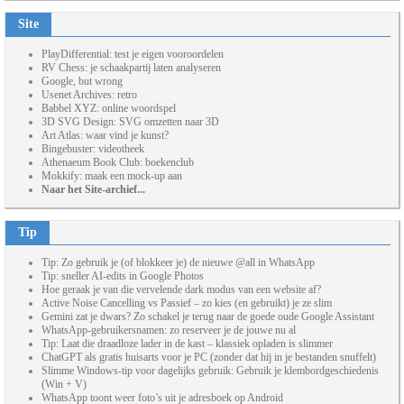
Site
PlayDifferential: test je eigen vooroordelen
RV Chess: je schaakpartij laten analyseren
Google, but wrong
Usenet Archives: retro
Babbel XYZ: online woordspel
3D SVG Design: SVG omzetten naar 3D
Art Atlas: waar vind je kunst?
Bingebuster: videotheek
Athenaeum Book Club: boekenclub
Mokkify: maak een mock-up aan
Naar het Site-archief...
Tip
Tip: Zo gebruik je (of blokkeer je) de nieuwe @all in WhatsApp
Tip: sneller AI-edits in Google Photos
Hoe geraak je van die vervelende dark modus van een website af?
Active Noise Cancelling vs Passief – zo kies (en gebruikt) je ze slim
Gemini zat je dwars? Zo schakel je terug naar de goede oude Google Assistant
WhatsApp-gebruikersnamen: zo reserveer je de jouwe nu al
Tip: Laat die draadloze lader in de kast – klassiek opladen is slimmer
ChatGPT als gratis huisarts voor je PC (zonder dat hij in je bestanden snuffelt)
Slimme Windows-tip voor dagelijks gebruik: Gebruik je klembordgeschiedenis
(Win + V)
WhatsApp toont weer foto’s uit je adresboek op Android