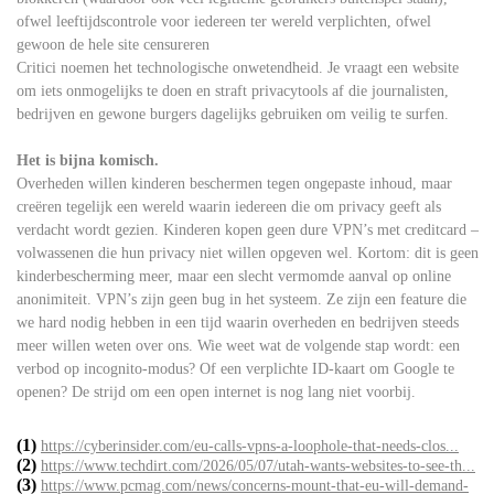
ofwel leeftijdscontrole voor iedereen ter wereld verplichten, ofwel
gewoon de hele site censureren
Critici noemen het technologische onwetendheid. Je vraagt een website
om iets onmogelijks te doen en straft privacytools af die journalisten,
bedrijven en gewone burgers dagelijks gebruiken om veilig te surfen.
Het is bijna komisch.
Overheden willen kinderen beschermen tegen ongepaste inhoud, maar
creëren tegelijk een wereld waarin iedereen die om privacy geeft als
verdacht wordt gezien. Kinderen kopen geen dure VPN’s met creditcard –
volwassenen die hun privacy niet willen opgeven wel. Kortom: dit is geen
kinderbescherming meer, maar een slecht vermomde aanval op online
anonimiteit. VPN’s zijn geen bug in het systeem. Ze zijn een feature die
we hard nodig hebben in een tijd waarin overheden en bedrijven steeds
meer willen weten over ons. Wie weet wat de volgende stap wordt: een
verbod op incognito-modus? Of een verplichte ID-kaart om Google te
openen? De strijd om een open internet is nog lang niet voorbij.
(1)
https://cyberinsider.com/eu-calls-vpns-a-loophole-that-needs-clos...
(2)
https://www.techdirt.com/2026/05/07/utah-wants-websites-to-see-th...
(3)
https://www.pcmag.com/news/concerns-mount-that-eu-will-demand-