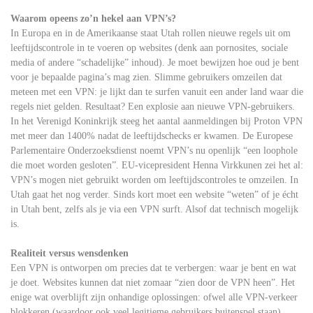
Waarom opeens zo’n hekel aan VPN’s?
In Europa en in de Amerikaanse staat Utah rollen nieuwe regels uit om
leeftijdscontrole in te voeren op websites (denk aan pornosites, sociale
media of andere “schadelijke” inhoud). Je moet bewijzen hoe oud je bent
voor je bepaalde pagina’s mag zien. Slimme gebruikers omzeilen dat
meteen met een VPN: je lijkt dan te surfen vanuit een ander land waar die
regels niet gelden. Resultaat? Een explosie aan nieuwe VPN-gebruikers.
In het Verenigd Koninkrijk steeg het aantal aanmeldingen bij Proton VPN
met meer dan 1400% nadat de leeftijdschecks er kwamen. De Europese
Parlementaire Onderzoeksdienst noemt VPN’s nu openlijk “een loophole
die moet worden gesloten”. EU-vicepresident Henna Virkkunen zei het al:
VPN’s mogen niet gebruikt worden om leeftijdscontroles te omzeilen. In
Utah gaat het nog verder. Sinds kort moet een website “weten” of je écht
in Utah bent, zelfs als je via een VPN surft. Alsof dat technisch mogelijk
is.
Realiteit versus wensdenken
Een VPN is ontworpen om precies dat te verbergen: waar je bent en wat
je doet. Websites kunnen dat niet zomaar “zien door de VPN heen”. Het
enige wat overblijft zijn onhandige oplossingen: ofwel alle VPN-verkeer
blokkeren (waardoor ook veel legitieme gebruikers buitenspel staan),