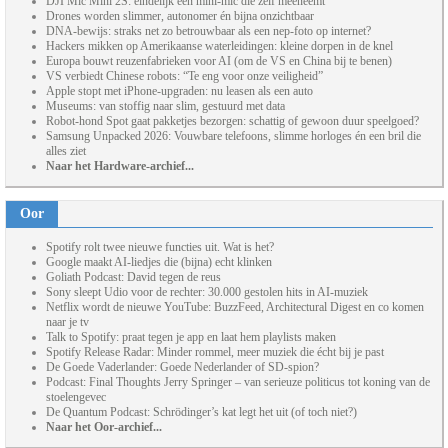
DJI Mic Mini 2S: eindelijk een mini-mic die zelf meeneemt
Drones worden slimmer, autonomer én bijna onzichtbaar
DNA-bewijs: straks net zo betrouwbaar als een nep-foto op internet?
Hackers mikken op Amerikaanse waterleidingen: kleine dorpen in de knel
Europa bouwt reuzenfabrieken voor AI (om de VS en China bij te benen)
VS verbiedt Chinese robots: “Te eng voor onze veiligheid”
Apple stopt met iPhone-upgraden: nu leasen als een auto
Museums: van stoffig naar slim, gestuurd met data
Robot-hond Spot gaat pakketjes bezorgen: schattig of gewoon duur speelgoed?
Samsung Unpacked 2026: Vouwbare telefoons, slimme horloges én een bril die
alles ziet
Naar het Hardware-archief...
Oor
Spotify rolt twee nieuwe functies uit. Wat is het?
Google maakt AI-liedjes die (bijna) echt klinken
Goliath Podcast: David tegen de reus
Sony sleept Udio voor de rechter: 30.000 gestolen hits in AI-muziek
Netflix wordt de nieuwe YouTube: BuzzFeed, Architectural Digest en co komen
naar je tv
Talk to Spotify: praat tegen je app en laat hem playlists maken
Spotify Release Radar: Minder rommel, meer muziek die écht bij je past
De Goede Vaderlander: Goede Nederlander of SD-spion?
Podcast: Final Thoughts Jerry Springer – van serieuze politicus tot koning van de
stoelengevec
De Quantum Podcast: Schrödinger’s kat legt het uit (of toch niet?)
Naar het Oor-archief...