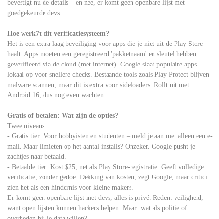
bevestigt nu de details – en nee, er komt geen openbare lijst met
goedgekeurde devs.
Hoe werk7t dit verificatiesysteem?
Het is een extra laag beveiliging voor apps die je niet uit de Play Store
haalt. Apps moeten een geregistreerd 'pakketnaam' en sleutel hebben,
geverifieerd via de cloud (met internet). Google slaat populaire apps
lokaal op voor snellere checks. Bestaande tools zoals Play Protect blijven
malware scannen, maar dit is extra voor sideloaders. Rollt uit met
Android 16, dus nog even wachten.
Gratis of betalen: Wat zijn de opties?
Twee niveaus:
- Gratis tier: Voor hobbyisten en studenten – meld je aan met alleen een e-
mail. Maar limieten op het aantal installs? Onzeker. Google pusht je
zachtjes naar betaald.
- Betaalde tier: Kost $25, net als Play Store-registratie. Geeft volledige
verificatie, zonder gedoe. Dekking van kosten, zegt Google, maar critici
zien het als een hindernis voor kleine makers.
Er komt geen openbare lijst met devs, alles is privé. Reden: veiligheid,
want open lijsten kunnen hackers helpen. Maar: wat als politie of
overheden bij je data willen?