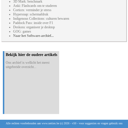
3D Mark: benchmark
Anki: Flashcards om te studeren
Cortices: verminder je stress
Hypersnap: schermafdruk
Indigenous Collections: culturen bewaren
Paddock Pass: inside over F1
Deskora: organiseer je desktop
GOG: games
Naar het Software-archief...
Bekijk hier de oudere artikels
Ons archief is wellicht het meest
uitgebreide overzicht...
Alle rechten voorbehouden aan www.netties.be (c) 2026 - v50 - voor suggesties en vragen gebruik ons