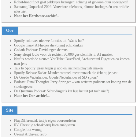
Robot-hond Spot gaat pakketjes bezorgen: schattig of gewoon duur speelgoed?
Samsung Unpacked 2026: Vouwbare telefoons, slimme horloges én een bril die
alles ziet
Naar het Hardware-archief...
Oor
Spotify rolt twee nieuwe functies uit. Wat is het?
Google maakt AI-liedjes die (bijna) echt klinken
Goliath Podcast: David tegen de reus
Sony sleept Udio voor de rechter: 30.000 gestolen hits in AI-muziek
Netflix wordt de nieuwe YouTube: BuzzFeed, Architectural Digest en co komen
naar je tv
Talk to Spotify: praat tegen je app en laat hem playlists maken
Spotify Release Radar: Minder rommel, meer muziek die écht bij je past
De Goede Vaderlander: Goede Nederlander of SD-spion?
Podcast: Final Thoughts Jerry Springer – van serieuze politicus tot koning van de
stoelengevec
De Quantum Podcast: Schrödinger’s kat legt het uit (of toch niet?)
Naar het Oor-archief...
Site
PlayDifferential: test je eigen vooroordelen
RV Chess: je schaakpartij laten analyseren
Google, but wrong
Usenet Archives: retro