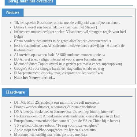
Terug naar het overzicht
Nieuws
TikTok speelde Russische roulette met de veiligheid van miljoenen tieners
Disney+ wordt een beetje TikTok (maar dan met Mickey)
Influencers moeten eerlijker spelen: Vlaanderen wil strengere regels voor heel
België
China houdt buitenlanders in de gaten alsof het een computerspel is
Eerste slachtoffers van AI: callcenter medewerkers verdwijnen - AI neemt de
telefoon over
AI-toezicht op examen faalt: 58.000 studenten moeten opnieuw
EU AI-wet is er: veiliger internet of vooral meer formulieren?
Microsoft duwt Copilot overal in je gezicht (en maakt er een superapp van)
Google’s AI voor Google Earth: één dag online en alweer weg
EU-reparatierecht: eindelijk mag je kapotte spullen weer fixen
Naar het Nieuws-archief...
Hardware
DJI Mic Mini 2S: eindelijk een mini-mic die zelf meeneemt
Drones worden slimmer, autonomer én bijna onzichtbaar
DNA-bewijs: straks net zo betrouwbaar als een nep-foto op internet?
Hackers mikken op Amerikaanse waterleidingen: kleine dorpen in de knel
Europa bouwt reuzenfabrieken voor AI (om de VS en China bij te benen)
VS verbiedt Chinese robots: “Te eng voor onze veiligheid”
Apple stopt met iPhone-upgraden: nu leasen als een auto
Museums: van stoffig naar slim, gestuurd met data