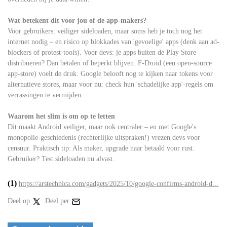
Wat betekent dit voor jou of de app-makers?
Voor gebruikers: veiliger sideloaden, maar soms heb je toch nog het
internet nodig – en risico op blokkades van 'gevoelige' apps (denk aan ad-
blockers of protest-tools). Voor devs: je apps buiten de Play Store
distribueren? Dan betalen of beperkt blijven. F-Droid (een open-source
app-store) voelt de druk. Google belooft nog te kijken naar tokens voor
alternatieve stores, maar voor nu: check hun 'schadelijke app'-regels om
verrassingen te vermijden.
Waarom het slim is om op te letten
Dit maakt Android veiliger, maar ook centraler – en met Google's
monopolie-geschiedenis (rechterlijke uitspraken!) vrezen devs voor
censuur. Praktisch tip: Als maker, upgrade naar betaald voor rust.
Gebruiker? Test sideloaden nu alvast.
(1)
https://arstechnica.com/gadgets/2025/10/google-confirms-android-d...
Deel op
Deel per