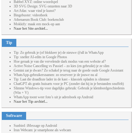
Babbel XYZ: online woordspel
3D SVG Design: SVG omzetten naar 3D
Art Atlas: waar vind je kunst?
Bingebuster: videotheek
Athenaeum Book Club: boekenclub
Mokkify: maak een mock-up aan
Naar het Site-archief...
Tip
Tip: Zo gebruik je (of blokkeer je) de nieuwe @all in WhatsApp
Tip: sneller AI-edits in Google Photos
Hoe geraak je van die vervelende dark modus van een website af?
Active Noise Cancelling vs Passief – zo kies (en gebruikt) je ze slim
Gemini zat je dwars? Zo schakel je terug naar de goede oude Google Assistant
WhatsApp-gebruikersnamen: zo reserveer je de jouwe nu al
Tip: Laat die draadloze lader in de kast – klassiek opladen is slimmer
ChatGPT als gratis huisarts voor je PC (zonder dat hij in je bestanden snuffelt)
Slimme Windows-tip voor dagelijks gebruik: Gebruik je klembordgeschiedenis
(Win + V)
WhatsApp toont weer foto’s uit je adresboek op Android
Naar het Tip-archief...
Software
Sunbird: iMessage op Android
Irun Webcam: je smartphone als webcam