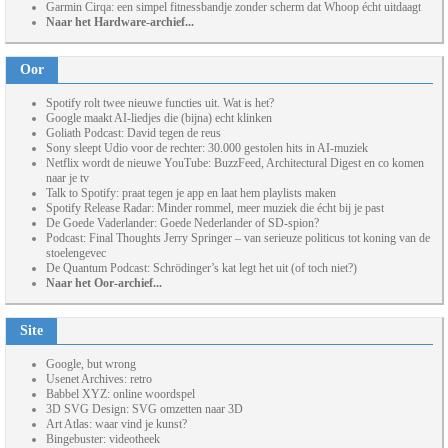
Garmin Cirqa: een simpel fitnessbandje zonder scherm dat Whoop écht uitdaagt
Naar het Hardware-archief...
Oor
Spotify rolt twee nieuwe functies uit. Wat is het?
Google maakt AI-liedjes die (bijna) echt klinken
Goliath Podcast: David tegen de reus
Sony sleept Udio voor de rechter: 30.000 gestolen hits in AI-muziek
Netflix wordt de nieuwe YouTube: BuzzFeed, Architectural Digest en co komen
naar je tv
Talk to Spotify: praat tegen je app en laat hem playlists maken
Spotify Release Radar: Minder rommel, meer muziek die écht bij je past
De Goede Vaderlander: Goede Nederlander of SD-spion?
Podcast: Final Thoughts Jerry Springer – van serieuze politicus tot koning van de
stoelengevec
De Quantum Podcast: Schrödinger’s kat legt het uit (of toch niet?)
Naar het Oor-archief...
Site
Google, but wrong
Usenet Archives: retro
Babbel XYZ: online woordspel
3D SVG Design: SVG omzetten naar 3D
Art Atlas: waar vind je kunst?
Bingebuster: videotheek