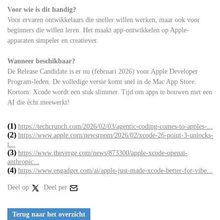
Voor wie is dit handig?
Voor ervaren ontwikkelaars die sneller willen werken, maar ook voor
beginners die willen leren. Het maakt app-ontwikkelen op Apple-
apparaten simpeler en creatiever.
Wanneer beschikbaar?
De Release Candidate is er nu (februari 2026) voor Apple Developer
Program-leden. De volledige versie komt snel in de Mac App Store.
Kortom: Xcode wordt een stuk slimmer. Tijd om apps te bouwen met een
AI die écht meewerkt!
(1)
https://techcrunch.com/2026/02/03/agentic-coding-comes-to-apples-...
(2)
https://www.apple.com/newsroom/2026/02/xcode-26-point-3-unlocks-
t...
(3)
https://www.theverge.com/news/873300/apple-xcode-openai-
anthropic...
(4)
https://www.engadget.com/ai/apple-just-made-xcode-better-for-vibe...
Deel op
Deel per
Terug naar het overzicht