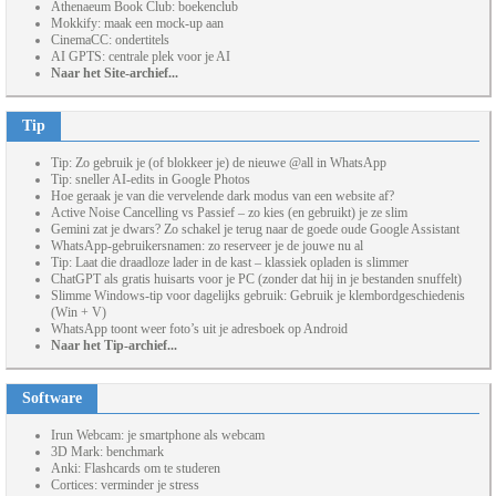
Athenaeum Book Club: boekenclub
Mokkify: maak een mock-up aan
CinemaCC: ondertitels
AI GPTS: centrale plek voor je AI
Naar het Site-archief...
Tip
Tip: Zo gebruik je (of blokkeer je) de nieuwe @all in WhatsApp
Tip: sneller AI-edits in Google Photos
Hoe geraak je van die vervelende dark modus van een website af?
Active Noise Cancelling vs Passief – zo kies (en gebruikt) je ze slim
Gemini zat je dwars? Zo schakel je terug naar de goede oude Google Assistant
WhatsApp-gebruikersnamen: zo reserveer je de jouwe nu al
Tip: Laat die draadloze lader in de kast – klassiek opladen is slimmer
ChatGPT als gratis huisarts voor je PC (zonder dat hij in je bestanden snuffelt)
Slimme Windows-tip voor dagelijks gebruik: Gebruik je klembordgeschiedenis
(Win + V)
WhatsApp toont weer foto’s uit je adresboek op Android
Naar het Tip-archief...
Software
Irun Webcam: je smartphone als webcam
3D Mark: benchmark
Anki: Flashcards om te studeren
Cortices: verminder je stress