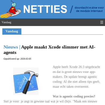
☰
Vandaag
Vandaag
Nieuws |
Apple maakt Xcode slimmer met AI-
agents
Gepubliceerd op: 2026-02-05
Apple heeft Xcode 26.3 uitgebracht
en dat is groot nieuws voor app-
makers. De update brengt agentic
coding: AI die niet alleen tips geeft,
maar echt taken overneemt.
Wat is agentic coding precies?
Stel je voor: je zegt in gewone taal wat je wil (bijv. “Maak een nieuwe