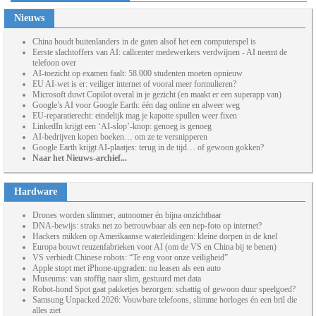
Nieuws
China houdt buitenlanders in de gaten alsof het een computerspel is
Eerste slachtoffers van AI: callcenter medewerkers verdwijnen - AI neemt de
telefoon over
AI-toezicht op examen faalt: 58.000 studenten moeten opnieuw
EU AI-wet is er: veiliger internet of vooral meer formulieren?
Microsoft duwt Copilot overal in je gezicht (en maakt er een superapp van)
Google’s AI voor Google Earth: één dag online en alweer weg
EU-reparatierecht: eindelijk mag je kapotte spullen weer fixen
LinkedIn krijgt een ‘AI-slop’-knop: genoeg is genoeg
AI-bedrijven kopen boeken… om ze te versnipperen
Google Earth krijgt AI-plaatjes: terug in de tijd… of gewoon gokken?
Naar het Nieuws-archief...
Hardware
Drones worden slimmer, autonomer én bijna onzichtbaar
DNA-bewijs: straks net zo betrouwbaar als een nep-foto op internet?
Hackers mikken op Amerikaanse waterleidingen: kleine dorpen in de knel
Europa bouwt reuzenfabrieken voor AI (om de VS en China bij te benen)
VS verbiedt Chinese robots: “Te eng voor onze veiligheid”
Apple stopt met iPhone-upgraden: nu leasen als een auto
Museums: van stoffig naar slim, gestuurd met data
Robot-hond Spot gaat pakketjes bezorgen: schattig of gewoon duur speelgoed?
Samsung Unpacked 2026: Vouwbare telefoons, slimme horloges én een bril die
alles ziet