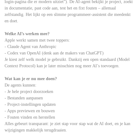
login-pagina die er modern uitziet”). De AI-agent bekijkt je project, zoekt
in documentatie, past code aan, test het en fixt fouten – allemaal
zelfstandig. Het lijkt op een slimme programmeer-assistent die meedenkt
en doet.
Welke AI’s werken mee?
Apple werkt samen met twee toppers:
- Claude Agent van Anthropic
- Codex van OpenAI (denk aan de makers van ChatGPT)
Je kiest zelf welk model je gebruikt. Dankzij een open standaard (Model
Context Protocol) kan je later misschien nog meer AI’s toevoegen.
Wat kan je er nu mee doen?
De agents kunnen:
- Je hele project doorzoeken
- Bestanden aanpassen
- Project-instellingen updaten
- Apps previewen en bouwen
- Fouten vinden en herstellen
Alles gebeurt transparant: je ziet stap voor stap wat de AI doet, en je kan
wijzigingen makkelijk terugdraaien.