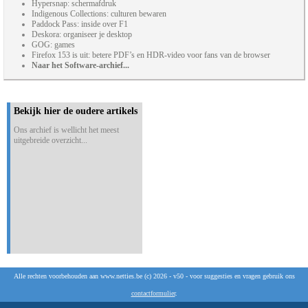
Hypersnap: schermafdruk
Indigenous Collections: culturen bewaren
Paddock Pass: inside over F1
Deskora: organiseer je desktop
GOG: games
Firefox 153 is uit: betere PDF’s en HDR-video voor fans van de browser
Naar het Software-archief...
Bekijk hier de oudere artikels
Ons archief is wellicht het meest
uitgebreide overzicht...
Alle rechten voorbehouden aan www.netties.be (c) 2026 - v50 - voor suggesties en vragen gebruik ons
contactformulier
.