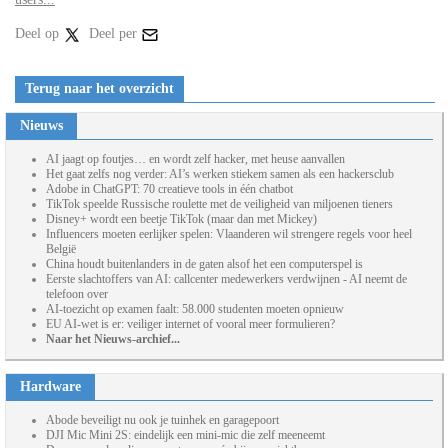
Deel op
Deel per
Terug naar het overzicht
Nieuws
AI jaagt op foutjes… en wordt zelf hacker, met heuse aanvallen
Het gaat zelfs nog verder: AI’s werken stiekem samen als een hackersclub
Adobe in ChatGPT: 70 creatieve tools in één chatbot
TikTok speelde Russische roulette met de veiligheid van miljoenen tieners
Disney+ wordt een beetje TikTok (maar dan met Mickey)
Influencers moeten eerlijker spelen: Vlaanderen wil strengere regels voor heel
België
China houdt buitenlanders in de gaten alsof het een computerspel is
Eerste slachtoffers van AI: callcenter medewerkers verdwijnen - AI neemt de
telefoon over
AI-toezicht op examen faalt: 58.000 studenten moeten opnieuw
EU AI-wet is er: veiliger internet of vooral meer formulieren?
Naar het Nieuws-archief...
Hardware
Abode beveiligt nu ook je tuinhek en garagepoort
DJI Mic Mini 2S: eindelijk een mini-mic die zelf meeneemt