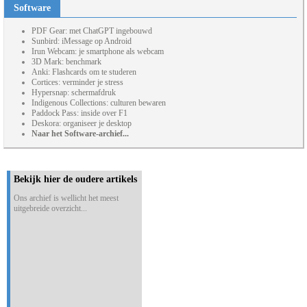
Software
PDF Gear: met ChatGPT ingebouwd
Sunbird: iMessage op Android
Irun Webcam: je smartphone als webcam
3D Mark: benchmark
Anki: Flashcards om te studeren
Cortices: verminder je stress
Hypersnap: schermafdruk
Indigenous Collections: culturen bewaren
Paddock Pass: inside over F1
Deskora: organiseer je desktop
Naar het Software-archief...
Bekijk hier de oudere artikels
Ons archief is wellicht het meest
uitgebreide overzicht...