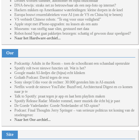
Drones worden slimmer, autonomer én bijna onzichtbaar
DNA-bewijs: straks net zo betrouwbaar als een nep-foto op internet?
Hackers mikken op Amerikaanse waterleidingen: kleine dorpen in de knel
Europa bouwt reuzenfabrieken voor AI (om de VS en China bij te benen)
VS verbiedt Chinese robots: “Te eng voor onze veiligheid”
Apple stopt met iPhone-upgraden: nu leasen als een auto
Museums: van stoffig naar slim, gestuurd met data
Robot-hond Spot gaat pakketjes bezorgen: schattig of gewoon duur speelgoed?
Naar het Hardware-archief...
Oor
Podcasttip: Adults in the Room – toen de schoolkrant een schandaal openrukte
Spotify rolt twee nieuwe functies uit. Wat is het?
Google maakt AI-liedjes die (bijna) echt klinken
Goliath Podcast: David tegen de reus
Sony sleept Udio voor de rechter: 30.000 gestolen hits in AI-muziek
Netflix wordt de nieuwe YouTube: BuzzFeed, Architectural Digest en co komen
naar je tv
Talk to Spotify: praat tegen je app en laat hem playlists maken
Spotify Release Radar: Minder rommel, meer muziek die écht bij je past
De Goede Vaderlander: Goede Nederlander of SD-spion?
Podcast: Final Thoughts Jerry Springer – van serieuze politicus tot koning van de
stoelengevec
Naar het Oor-archief...
Site