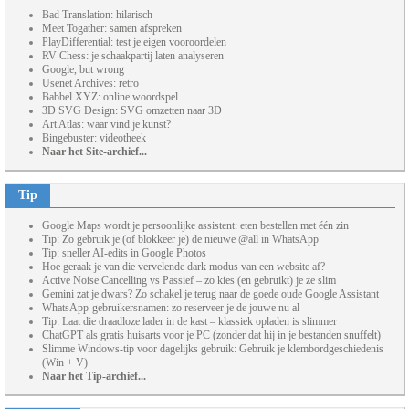
Bad Translation: hilarisch
Meet Togather: samen afspreken
PlayDifferential: test je eigen vooroordelen
RV Chess: je schaakpartij laten analyseren
Google, but wrong
Usenet Archives: retro
Babbel XYZ: online woordspel
3D SVG Design: SVG omzetten naar 3D
Art Atlas: waar vind je kunst?
Bingebuster: videotheek
Naar het Site-archief...
Tip
Google Maps wordt je persoonlijke assistent: eten bestellen met één zin
Tip: Zo gebruik je (of blokkeer je) de nieuwe @all in WhatsApp
Tip: sneller AI-edits in Google Photos
Hoe geraak je van die vervelende dark modus van een website af?
Active Noise Cancelling vs Passief – zo kies (en gebruikt) je ze slim
Gemini zat je dwars? Zo schakel je terug naar de goede oude Google Assistant
WhatsApp-gebruikersnamen: zo reserveer je de jouwe nu al
Tip: Laat die draadloze lader in de kast – klassiek opladen is slimmer
ChatGPT als gratis huisarts voor je PC (zonder dat hij in je bestanden snuffelt)
Slimme Windows-tip voor dagelijks gebruik: Gebruik je klembordgeschiedenis
(Win + V)
Naar het Tip-archief...