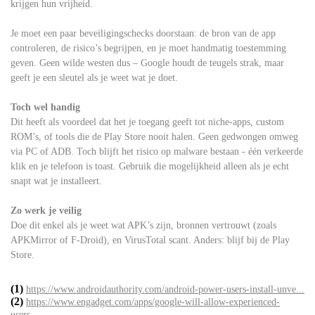
krijgen hun vrijheid.
Je moet een paar beveiligingschecks doorstaan: de bron van de app
controleren, de risico’s begrijpen, en je moet handmatig toestemming
geven. Geen wilde westen dus – Google houdt de teugels strak, maar
geeft je een sleutel als je weet wat je doet.
Toch wel handig
Dit heeft als voordeel dat het je toegang geeft tot niche-apps, custom
ROM’s, of tools die de Play Store nooit halen. Geen gedwongen omweg
via PC of ADB. Toch blijft het risico op malware bestaan - één verkeerde
klik en je telefoon is toast. Gebruik die mogelijkheid alleen als je echt
snapt wat je installeert.
Zo werk je veilig
Doe dit enkel als je weet wat APK’s zijn, bronnen vertrouwt (zoals
APKMirror of F-Droid), en VirusTotal scant. Anders: blijf bij de Play
Store.
(1)
https://www.androidauthority.com/android-power-users-install-unve...
(2)
https://www.engadget.com/apps/google-will-allow-experienced-
users...