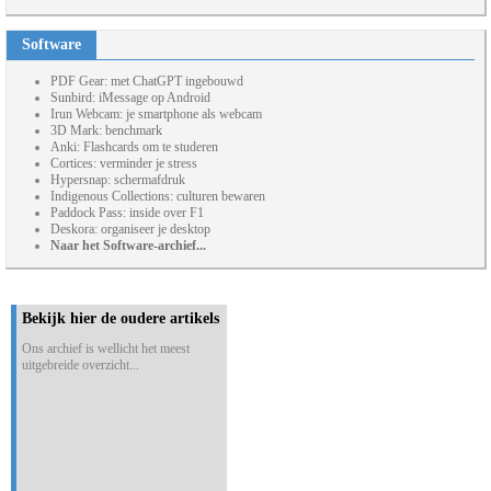
Software
PDF Gear: met ChatGPT ingebouwd
Sunbird: iMessage op Android
Irun Webcam: je smartphone als webcam
3D Mark: benchmark
Anki: Flashcards om te studeren
Cortices: verminder je stress
Hypersnap: schermafdruk
Indigenous Collections: culturen bewaren
Paddock Pass: inside over F1
Deskora: organiseer je desktop
Naar het Software-archief...
Bekijk hier de oudere artikels
Ons archief is wellicht het meest
uitgebreide overzicht...