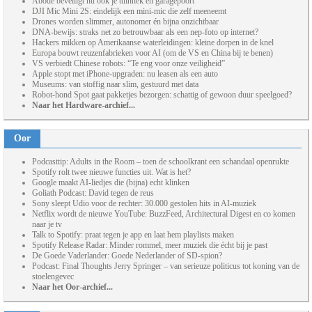
Abode beveiligt nu ook je tuinhek en garagepoort
DJI Mic Mini 2S: eindelijk een mini-mic die zelf meeneemt
Drones worden slimmer, autonomer én bijna onzichtbaar
DNA-bewijs: straks net zo betrouwbaar als een nep-foto op internet?
Hackers mikken op Amerikaanse waterleidingen: kleine dorpen in de knel
Europa bouwt reuzenfabrieken voor AI (om de VS en China bij te benen)
VS verbiedt Chinese robots: “Te eng voor onze veiligheid”
Apple stopt met iPhone-upgraden: nu leasen als een auto
Museums: van stoffig naar slim, gestuurd met data
Robot-hond Spot gaat pakketjes bezorgen: schattig of gewoon duur speelgoed?
Naar het Hardware-archief...
Oor
Podcasttip: Adults in the Room – toen de schoolkrant een schandaal openrukte
Spotify rolt twee nieuwe functies uit. Wat is het?
Google maakt AI-liedjes die (bijna) echt klinken
Goliath Podcast: David tegen de reus
Sony sleept Udio voor de rechter: 30.000 gestolen hits in AI-muziek
Netflix wordt de nieuwe YouTube: BuzzFeed, Architectural Digest en co komen
naar je tv
Talk to Spotify: praat tegen je app en laat hem playlists maken
Spotify Release Radar: Minder rommel, meer muziek die écht bij je past
De Goede Vaderlander: Goede Nederlander of SD-spion?
Podcast: Final Thoughts Jerry Springer – van serieuze politicus tot koning van de
stoelengevec
Naar het Oor-archief...