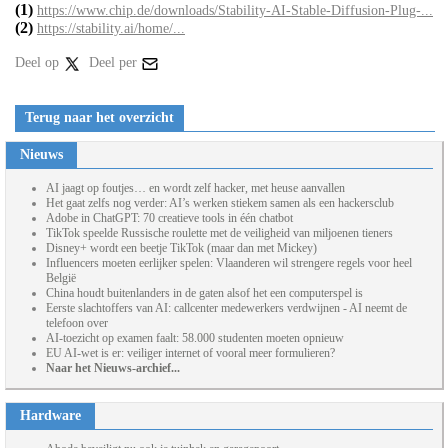
(1)
https://www.chip.de/downloads/Stability-AI-Stable-Diffusion-Plug-...
(2)
https://stability.ai/home/...
Deel op
Deel per
Terug naar het overzicht
Nieuws
AI jaagt op foutjes… en wordt zelf hacker, met heuse aanvallen
Het gaat zelfs nog verder: AI’s werken stiekem samen als een hackersclub
Adobe in ChatGPT: 70 creatieve tools in één chatbot
TikTok speelde Russische roulette met de veiligheid van miljoenen tieners
Disney+ wordt een beetje TikTok (maar dan met Mickey)
Influencers moeten eerlijker spelen: Vlaanderen wil strengere regels voor heel
België
China houdt buitenlanders in de gaten alsof het een computerspel is
Eerste slachtoffers van AI: callcenter medewerkers verdwijnen - AI neemt de
telefoon over
AI-toezicht op examen faalt: 58.000 studenten moeten opnieuw
EU AI-wet is er: veiliger internet of vooral meer formulieren?
Naar het Nieuws-archief...
Hardware