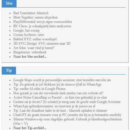
Site
Bad Translation: hilarisch
Meet Togather: samen afspreken
PlayDifferential: test je eigen vooroordelen
RV Chess: je schaakpartij laten analyseren
Google, but wrong
Usenet Archives: retro
Babbel XYZ: online woordspel
3D SVG Design: SVG omzetten naar 3D
Art Atlas: waar vind je kunst?
Bingebuster: videotheek
Naar het Site-archief...
Tip
Google Maps wordt je persoonlijke assistent: eten bestellen met één zin
Tip: Zo gebruik je (of blokkeer je) de nieuwe @all in WhatsApp
Tip: sneller AI-edits in Google Photos
Hoe geraak je van die vervelende dark modus van een website af?
Active Noise Cancelling vs Passief – zo kies (en gebruikt) je ze slim
Gemini zat je dwars? Zo schakel je terug naar de goede oude Google Assistant
WhatsApp-gebruikersnamen: zo reserveer je de jouwe nu al
Tip: Laat die draadloze lader in de kast – klassiek opladen is slimmer
ChatGPT als gratis huisarts voor je PC (zonder dat hij in je bestanden snuffelt)
Slimme Windows-tip voor dagelijks gebruik: Gebruik je klembordgeschiedenis
(Win + V)
Naar het Tip-archief...