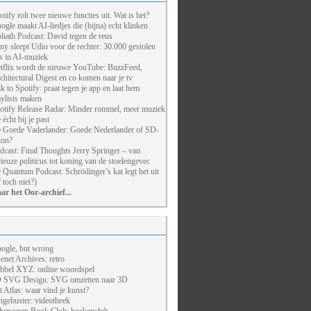
otify rolt twee nieuwe functies uit. Wat is het?
ogle maakt AI-liedjes die (bijna) echt klinken
liath Podcast: David tegen de reus
ny sleept Udio voor de rechter: 30.000 gestolen
ts in AI-muziek
tflix wordt de nieuwe YouTube: BuzzFeed,
chitectural Digest en co komen naar je tv
lk to Spotify: praat tegen je app en laat hem
aylists maken
otify Release Radar: Minder rommel, meer muziek
 écht bij je past
 Goede Vaderlander: Goede Nederlander of SD-
ion?
dcast: Final Thoughts Jerry Springer – van
rieuze politicus tot koning van de stoelengevec
 Quantum Podcast: Schrödinger’s kat legt het uit
f toch niet?)
ar het Oor-archief...
ogle, but wrong
enet Archives: retro
bbel XYZ: online woordspel
 SVG Design: SVG omzetten naar 3D
t Atlas: waar vind je kunst?
ngebuster: videotheek