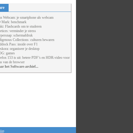
are
un Webcam: je smartphone als webcam
 Mark: benchmark
ki: Flashcards om te studeren
rtices: verminder je stress
persnap: schermafdruk
digenous Collections: culturen bewaren
ddock Pass: inside over F1
skora: organiseer je desktop
G: games
refox 153 is uit: betere PDF’s en HDR-video voor
ns van de browser
ar het Software-archief...
lier
.