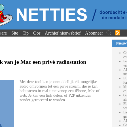
ware
Site
Tip
Oor
Archief nieuwsbrief
Abonneer
Nieuw
Ch
co
van je Mac een privé radiostation
Ee
ve
AI
mo
EU
Met deze tool kan je onmiddellijk elk mogelijke
fo
audio omvormen tot een privé stream, die je kan
Mi
beluisteren in real time vanop een iPhone, Mac of
er
web. Je kan een link delen, of P2P uitzenden
Go
al
zonder getraceerd te worden.
EU
we
Li
ge
AI
Go