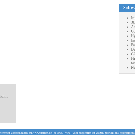
Softw
Ir
3D
An
Co
Hy
In
Pa
De
GO
Fi
fa
Na
cht...
e rechten voorbehouden aan www.netties.be (c) 2026 - v50 - voor suggesties en vragen gebruik ons
contactformu