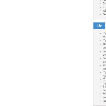
At
Mo
Ci
AI
Na
Tip
Ti
Wh
Ti
Ho
ee
Ac
ge
Ge
go
Wh
jo
Ti
op
Ch
hi
Sl
Ge
Wh
An
Na