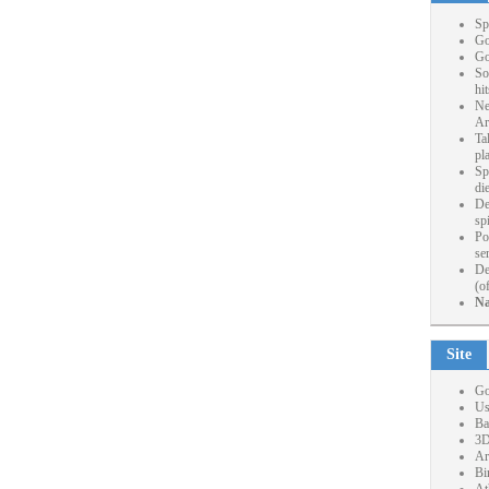
Sp
Go
Go
So
hi
Ne
Ar
Ta
pl
Sp
die
De
sp
Po
se
De
(o
Na
Site
Go
Us
Ba
3D
Ar
Bi