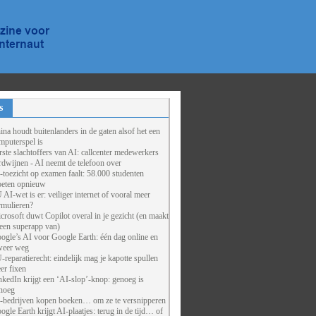
s
ina houdt buitenlanders in de gaten alsof het een
mputerspel is
rste slachtoffers van AI: callcenter medewerkers
rdwijnen - AI neemt de telefoon over
-toezicht op examen faalt: 58.000 studenten
eten opnieuw
 AI-wet is er: veiliger internet of vooral meer
rmulieren?
crosoft duwt Copilot overal in je gezicht (en maakt
 een superapp van)
ogle’s AI voor Google Earth: één dag online en
weer weg
-reparatierecht: eindelijk mag je kapotte spullen
er fixen
nkedIn krijgt een ‘AI-slop’-knop: genoeg is
noeg
-bedrijven kopen boeken… om ze te versnipperen
ogle Earth krijgt AI-plaatjes: terug in de tijd… of