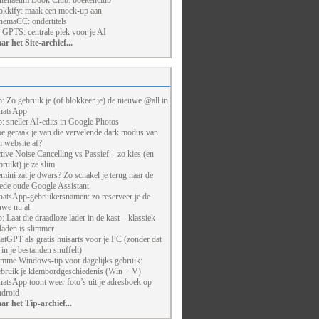
henaeum Book Club: boekenclub
kkify: maak een mock-up aan
nemaCC: ondertitels
 GPTS: centrale plek voor je AI
ar het Site-archief...
p: Zo gebruik je (of blokkeer je) de nieuwe @all in
atsApp
p: sneller AI-edits in Google Photos
e geraak je van die vervelende dark modus van
n website af?
tive Noise Cancelling vs Passief – zo kies (en
bruikt) je ze slim
mini zat je dwars? Zo schakel je terug naar de
ede oude Google Assistant
atsApp-gebruikersnamen: zo reserveer je de
uwe nu al
p: Laat die draadloze lader in de kast – klassiek
laden is slimmer
atGPT als gratis huisarts voor je PC (zonder dat
j in je bestanden snuffelt)
imme Windows-tip voor dagelijks gebruik:
bruik je klembordgeschiedenis (Win + V)
atsApp toont weer foto’s uit je adresboek op
droid
ar het Tip-archief...