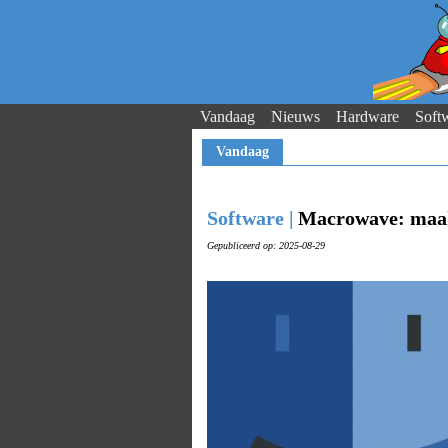
Vandaag
Nieuws
Hardware
Soft
Vandaag
Software |
Macrowave: maak 
Gepubliceerd op: 2025-08-29