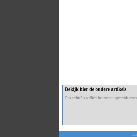
Bekijk hier de oudere artikels
Ons archief is wellicht het meest uitgebreide overzi
All