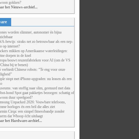
woon gokken?
ar het Nieuws-archief...
are
ones worden slimmer, autonomer én bijna
zichtbaar
A-bewijs: straks net zo betrouwbaar als een nep-
to op internet?
ckers mikken op Amerikaanse waterleidingen:
eine dorpen in de knel
ropa bouwt reuzenfabrieken voor AI (om de VS
 China bij te benen)
 verbiedt Chinese robots: “Te eng voor onze
iligheid”
ple stopt met iPhone-upgraden: nu leasen als een
to
seums: van stoffig naar slim, gestuurd met data
bot-hond Spot gaat pakketjes bezorgen: schattig of
woon duur speelgoed?
msung Unpacked 2026: Vouwbare telefoons,
imme horloges én een bril die alles ziet
rmin Cirqa: een simpel fitnessbandje zonder
herm dat Whoop écht uitdaagt
ar het Hardware-archief...