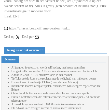
vooral handig om sites in een venster te bekijken (bijvoorbeeld op een
tweede scherm of tv). Alles is gratis, geen account of betaling nodig. Pure
internetnostalgie in moderne vorm.
[Taal: EN]
(1)
https://vijaysvibes.uk/iframe-version.html...
Deel op
Deel per
Terug naar het overzicht
Nieuws
AI jaagt op foutjes… en wordt zelf hacker, met heuse aanvallen
Het gaat zelfs nog verder: AI’s werken stiekem samen als een hackersclub
Adobe in ChatGPT: 70 creatieve tools in één chatbot
TikTok speelde Russische roulette met de veiligheid van miljoenen tieners
Disney+ wordt een beetje TikTok (maar dan met Mickey)
Influencers moeten eerlijker spelen: Vlaanderen wil strengere regels voor heel
België
China houdt buitenlanders in de gaten alsof het een computerspel is
Eerste slachtoffers van AI: callcenter medewerkers verdwijnen - AI neemt de
telefoon over
AI-toezicht op examen faalt: 58.000 studenten moeten opnieuw
EU AI-wet is er: veiliger internet of vooral meer formulieren?