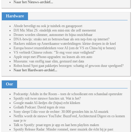
Naar het Nieuws-archief...
Hardware
Abode beveiligt nu ook je tuinhek en garagepoort
DJI Mic Mini 2S: eindelijk een mini-mic die zelf meeneemt
Drones worden slimmer, autonomer én bijna onzichtbaar
DNA-bewijs: straks net zo betrouwbaar als een nep-foto op internet?
Hackers mikken op Amerikaanse waterleidingen: kleine dorpen in de knel
Europa bouwt reuzenfabrieken voor AI (om de VS en China bij te benen)
VS verbiedt Chinese robots: “Te eng voor onze veiligheid”
Apple stopt met iPhone-upgraden: nu leasen als een auto
Museums: van stoffig naar slim, gestuurd met data
Robot-hond Spot gaat pakketjes bezorgen: schattig of gewoon duur speelgoed?
Naar het Hardware-archief...
Oor
Podcasttip: Adults in the Room – toen de schoolkrant een schandaal openrukte
Spotify rolt twee nieuwe functies uit. Wat is het?
Google maakt AI-liedjes die (bijna) echt klinken
Goliath Podcast: David tegen de reus
Sony sleept Udio voor de rechter: 30.000 gestolen hits in AI-muziek
Netflix wordt de nieuwe YouTube: BuzzFeed, Architectural Digest en co komen
naar je tv
Talk to Spotify: praat tegen je app en laat hem playlists maken
Spotify Release Radar: Minder rommel, meer muziek die écht bij je past