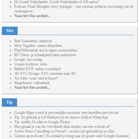
De Goede Vaderlander: Goede Nederlander of SD-spion?
Podcast: Final Thoughts Jerry Springer – van serieuze politicus tot koning van de
stoelengevec
Naar het Oor-archief...
Site
Bad Translation: hilarisch
Meet Togather: samen afspreken
PlayDifferential: test je eigen vooroordelen
RV Chess: je schaakpartij laten analyseren
Google, but wrong
Usenet Archives: retro
Babbel XYZ: online woordspel
3D SVG Design: SVG omzetten naar 3D
Art Atlas: waar vind je kunst?
Bingebuster: videotheek
Naar het Site-archief...
Tip
Google Maps wordt je persoonlijke assistent: eten bestellen met één zin
Tip: Zo gebruik je (of blokkeer je) de nieuwe @all in WhatsApp
Tip: sneller AI-edits in Google Photos
Hoe geraak je van die vervelende dark modus van een website af?
Active Noise Cancelling vs Passief – zo kies (en gebruikt) je ze slim
Gemini zat je dwars? Zo schakel je terug naar de goede oude Google Assistant