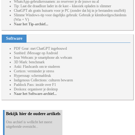
WhatsApp-gebruikersnamen: zo reserveer je de jouwe nu al
Tip: Laat die draadloze lader in de kast – klassiek opladen is slimmer
ChatGPT als gratis huisarts voor je PC (zonder dat hij in je bestanden snuffelt)
Slimme Windows-tip voor dagelijks gebruik: Gebruik je klembordgeschiedenis
(Win + V)
Naar het Tip-archief...
Software
PDF Gear: met ChatGPT ingebouwd
Sunbird: iMessage op Android
Irun Webcam: je smartphone als webcam
3D Mark: benchmark
Anki: Flashcards om te studeren
Cortices: verminder je stress
Hypersnap: schermafdruk
Indigenous Collections: culturen bewaren
Paddock Pass: inside over F1
Deskora: organiseer je desktop
Naar het Software-archief...
Bekijk hier de oudere artikels
Ons archief is wellicht het meest
uitgebreide overzicht...