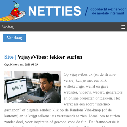
☰
Vandaag
Vandaag
Site |
VijaysVibes: lekker surfen
Gepubliceerd op: 2026-06-09
Op vijaysvibes.uk (en de iframe-
versie) kun je met één klik
willekeurige, weird en gave
websites, video’s, webart, generators
en online projecten ontdekken. Het
werkt als een soort “internet-
gachapon” of digitale zender: klik op de Random Vibe-knop (of de
kattentv) en je krijgt telkens iets verrassends te zien. Ideaal om te surfen
zonder doel, voor inspiratie of gewoon voor de fun. De iframe-versie is