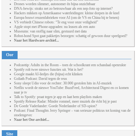
Drones worden slimmer, autonomer én bijna onzichtbaar
DNA-bewijs: straks net zo betrouwbaar als een nep-foto op internet?
Hackers mikken op Amerikaanse waterleidingen: kleine dorpen in de knel
Europa bouwt reuzenfabrieken voor AI (om de VS en China bij te benen)
VS verbiedt Chinese robots: “Te eng voor onze veiligheid”
Apple stopt met iPhone-upgraden: nu leasen als een auto
Museums: van stoffig naar slim, gestuurd met data
Robot-hond Spot gaat pakketjes bezorgen: schattig of gewoon duur speelgoed?
Naar het Hardware-archief...
Oor
Podcasttip: Adults in the Room – toen de schoolkrant een schandaal openrukte
Spotify rolt twee nieuwe functies uit. Wat is het?
Google maakt AI-liedjes die (bijna) echt klinken
Goliath Podcast: David tegen de reus
Sony sleept Udio voor de rechter: 30.000 gestolen hits in AI-muziek
Netflix wordt de nieuwe YouTube: BuzzFeed, Architectural Digest en co komen
naar je tv
Talk to Spotify: praat tegen je app en laat hem playlists maken
Spotify Release Radar: Minder rommel, meer muziek die écht bij je past
De Goede Vaderlander: Goede Nederlander of SD-spion?
Podcast: Final Thoughts Jerry Springer – van serieuze politicus tot koning van de
stoelengevec
Naar het Oor-archief...
Site