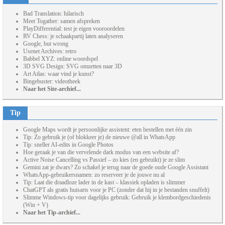
Bad Translation: hilarisch
Meet Togather: samen afspreken
PlayDifferential: test je eigen vooroordelen
RV Chess: je schaakpartij laten analyseren
Google, but wrong
Usenet Archives: retro
Babbel XYZ: online woordspel
3D SVG Design: SVG omzetten naar 3D
Art Atlas: waar vind je kunst?
Bingebuster: videotheek
Naar het Site-archief...
Tip
Google Maps wordt je persoonlijke assistent: eten bestellen met één zin
Tip: Zo gebruik je (of blokkeer je) de nieuwe @all in WhatsApp
Tip: sneller AI-edits in Google Photos
Hoe geraak je van die vervelende dark modus van een website af?
Active Noise Cancelling vs Passief – zo kies (en gebruikt) je ze slim
Gemini zat je dwars? Zo schakel je terug naar de goede oude Google Assistant
WhatsApp-gebruikersnamen: zo reserveer je de jouwe nu al
Tip: Laat die draadloze lader in de kast – klassiek opladen is slimmer
ChatGPT als gratis huisarts voor je PC (zonder dat hij in je bestanden snuffelt)
Slimme Windows-tip voor dagelijks gebruik: Gebruik je klembordgeschiedenis
(Win + V)
Naar het Tip-archief...