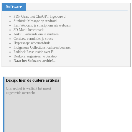
Software
PDF Gear: met ChatGPT ingebouwd
Sunbird: iMessage op Android
Irun Webcam: je smartphone als webcam
3D Mark: benchmark
Anki: Flashcards om te studeren
Cortices: verminder je stress
Hypersnap: schermafdruk
Indigenous Collections: culturen bewaren
Paddock Pass: inside over F1
Deskora: organiseer je desktop
Naar het Software-archief...
Bekijk hier de oudere artikels
Ons archief is wellicht het meest
uitgebreide overzicht...