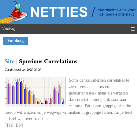
☰
Vandaag
Vandaag
Site |
Spurious Correlations
Gepubliceerd op: 2025-08-06
Soms denken mensen correlaties te
zien - verbanden tussen
gebeurtenissen - maar zij vergeten
dat correlatie niet gelijk staat aan
causatie. Dit is een grappige site die
hierop wil wijzen, en je wegwijs wil maken in grappige feiten. En je leert
er heel wat over statistieken.
[Taal: EN]