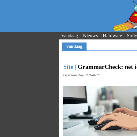
Vandaag
Nieuws
Hardware
Soft
Vandaag
Site |
GrammarCheck: net ie
Gepubliceerd op: 2026-01-19