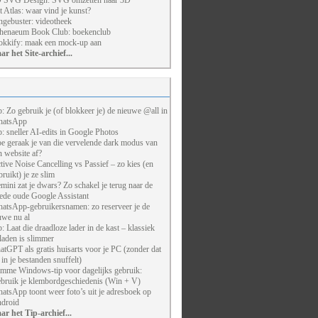
 SVG Design: SVG omzetten naar 3D
t Atlas: waar vind je kunst?
ngebuster: videotheek
henaeum Book Club: boekenclub
kkify: maak een mock-up aan
ar het Site-archief...
p: Zo gebruik je (of blokkeer je) de nieuwe @all in
atsApp
p: sneller AI-edits in Google Photos
e geraak je van die vervelende dark modus van
n website af?
tive Noise Cancelling vs Passief – zo kies (en
bruikt) je ze slim
mini zat je dwars? Zo schakel je terug naar de
ede oude Google Assistant
atsApp-gebruikersnamen: zo reserveer je de
uwe nu al
p: Laat die draadloze lader in de kast – klassiek
laden is slimmer
atGPT als gratis huisarts voor je PC (zonder dat
j in je bestanden snuffelt)
imme Windows-tip voor dagelijks gebruik:
bruik je klembordgeschiedenis (Win + V)
atsApp toont weer foto’s uit je adresboek op
droid
ar het Tip-archief...