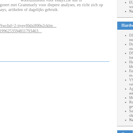
woordlimieten voor essays.De site is
EU
tegreert met Grammarly voor diepere analyses, en richt zich op
we
says, artikelen of dagelijks gebruik.
Na
Hardw
?twclid=2-ityeyf0dxlf00p2cklm...
/1996253594811793463...
DJ
me
Dr
on
DN
fo
Ha
kl
Eu
en
VS
ve
Ap
au
Mu
Ro
ge
Sa
sl
Na