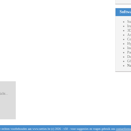
Softw
Su
Ir
3D
An
Co
Hy
In
Pa
De
GO
Na
cht...
e rechten voorbehouden aan www.netties.be (c) 2026 - v50 - voor suggesties en vragen gebruik ons
contactformu