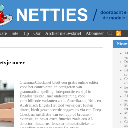
ware
Site
Tip
Oor
Archief nieuwsbrief
Abonneer
Nieuw
Ti
va
tsje meer
Di
Mi
In
st
Ch
GrammarCheck.net biedt een gratis online editor
co
voor het controleren en corrigeren van
Ee
grammatica, spelling, interpunctie en stijl in
ve
Engelse teksten, met ondersteuning voor
AI
mo
verschillende varianten zoals Amerikaans, Brits en
EU
Australisch Engels.Het tool verwijdert fouten
fo
direct, biedt geavanceerde suggesties via een Deep
Mi
Check na installatie van een app of browser-
er
extensie, en bevat extra functies zoals een AI-
Go
detector, thesaurus, leesbaarheidsstatistieken en
al