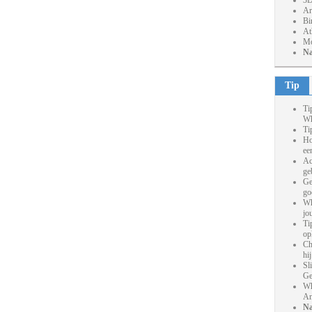
3D
Ar
Bi
At
Mo
Na
Tip
Ti
Wh
Ti
Ho
ee
Ac
ge
Ge
go
Wh
jo
Ti
op
Ch
hi
Sl
Ge
Wh
An
Na