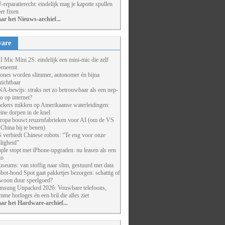
-reparatierecht: eindelijk mag je kapotte spullen
er fixen
ar het Nieuws-archief...
are
I Mic Mini 2S: eindelijk een mini-mic die zelf
eneemt
ones worden slimmer, autonomer én bijna
zichtbaar
A-bewijs: straks net zo betrouwbaar als een nep-
to op internet?
ckers mikken op Amerikaanse waterleidingen:
eine dorpen in de knel
ropa bouwt reuzenfabrieken voor AI (om de VS
 China bij te benen)
 verbiedt Chinese robots: “Te eng voor onze
iligheid”
ple stopt met iPhone-upgraden: nu leasen als een
to
seums: van stoffig naar slim, gestuurd met data
bot-hond Spot gaat pakketjes bezorgen: schattig of
woon duur speelgoed?
msung Unpacked 2026: Vouwbare telefoons,
imme horloges én een bril die alles ziet
ar het Hardware-archief...