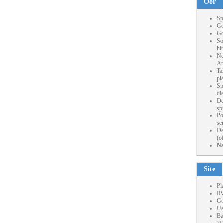
Oor
Sp
Go
Go
So
hi
Ne
Ar
Ta
pl
Sp
die
De
sp
Po
se
De
(o
Na
Site
Pl
RV
Go
Us
Ba