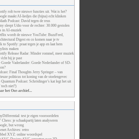
otify rolt twee nieuwe functies uit. Wat is het?
ogle maakt AI-liedjes die (bijna) echt klinken
liath Podcast: David tegen de reus
ny sleept Udio voor de rechter: 30.000 gestolen
ts in AI-muziek
tflix wordt de nieuwe YouTube: BuzzFeed,
chitectural Digest en co komen naar je tv
lk to Spotify: praat tegen je app en laat hem
aylists maken
otify Release Radar: Minder rommel, meer muziek
 écht bij je past
 Goede Vaderlander: Goede Nederlander of SD-
ion?
dcast: Final Thoughts Jerry Springer – van
rieuze politicus tot koning van de stoelengevec
 Quantum Podcast: Schrödinger’s kat legt het uit
f toch niet?)
ar het Oor-archief...
ayDifferential: test je eigen vooroordelen
 Chess: je schaakpartij laten analyseren
ogle, but wrong
enet Archives: retro
bbel XYZ: online woordspel