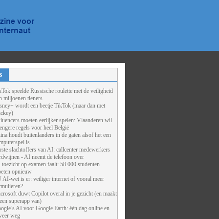
s
kTok speelde Russische roulette met de veiligheid
n miljoenen tieners
sney+ wordt een beetje TikTok (maar dan met
ckey)
fluencers moeten eerlijker spelen: Vlaanderen wil
rengere regels voor heel België
ina houdt buitenlanders in de gaten alsof het een
mputerspel is
rste slachtoffers van AI: callcenter medewerkers
rdwijnen - AI neemt de telefoon over
-toezicht op examen faalt: 58.000 studenten
eten opnieuw
 AI-wet is er: veiliger internet of vooral meer
rmulieren?
crosoft duwt Copilot overal in je gezicht (en maakt
 een superapp van)
ogle’s AI voor Google Earth: één dag online en
weer weg