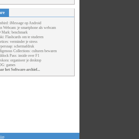
are
nbird: iMessage op Android
un Webcam: je smartphone als webcam
 Mark: benchmark
ki: Flashcards om te studeren
rtices: verminder je stress
persnap: schermafdruk
digenous Collections: culturen bewaren
ddock Pass: inside over F1
skora: organiseer je desktop
G: games
ar het Software-archief...
lier
.