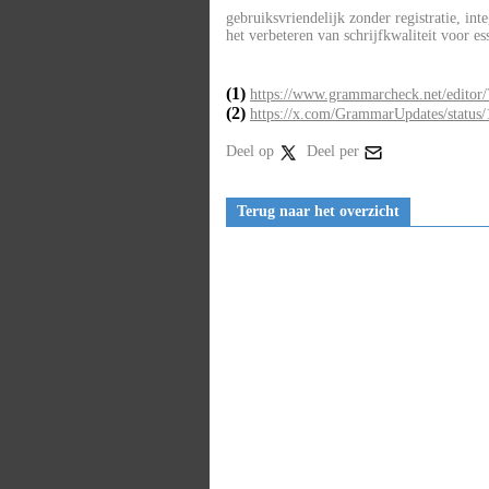
gebruiksvriendelijk zonder registratie, in
het verbeteren van schrijfkwaliteit voor es
(1)
https://www.grammarcheck.net/editor/
(2)
https://x.com/GrammarUpdates/status
Deel op
Deel per
Terug naar het overzicht