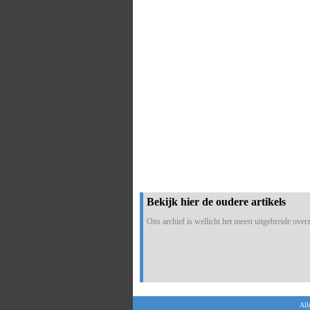
Bekijk hier de oudere artikels
Ons archief is wellicht het meest uitgebreide overzi
All