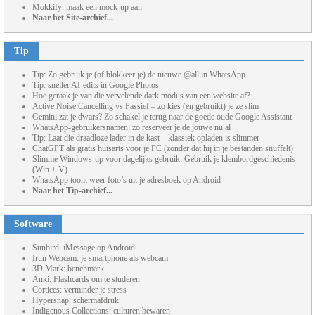
Mokkify: maak een mock-up aan
Naar het Site-archief...
Tip
Tip: Zo gebruik je (of blokkeer je) de nieuwe @all in WhatsApp
Tip: sneller AI-edits in Google Photos
Hoe geraak je van die vervelende dark modus van een website af?
Active Noise Cancelling vs Passief – zo kies (en gebruikt) je ze slim
Gemini zat je dwars? Zo schakel je terug naar de goede oude Google Assistant
WhatsApp-gebruikersnamen: zo reserveer je de jouwe nu al
Tip: Laat die draadloze lader in de kast – klassiek opladen is slimmer
ChatGPT als gratis huisarts voor je PC (zonder dat hij in je bestanden snuffelt)
Slimme Windows-tip voor dagelijks gebruik: Gebruik je klembordgeschiedenis
(Win + V)
WhatsApp toont weer foto’s uit je adresboek op Android
Naar het Tip-archief...
Software
Sunbird: iMessage op Android
Irun Webcam: je smartphone als webcam
3D Mark: benchmark
Anki: Flashcards om te studeren
Cortices: verminder je stress
Hypersnap: schermafdruk
Indigenous Collections: culturen bewaren