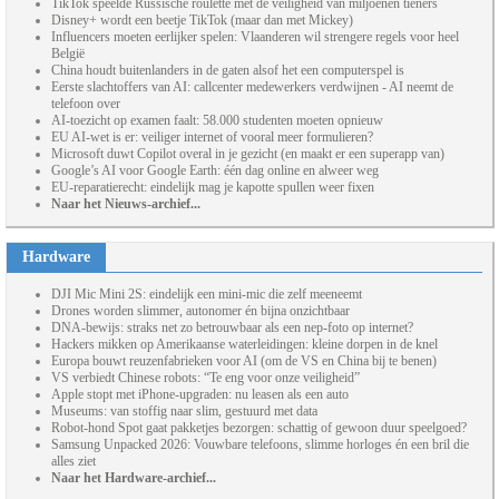
TikTok speelde Russische roulette met de veiligheid van miljoenen tieners
Disney+ wordt een beetje TikTok (maar dan met Mickey)
Influencers moeten eerlijker spelen: Vlaanderen wil strengere regels voor heel
België
China houdt buitenlanders in de gaten alsof het een computerspel is
Eerste slachtoffers van AI: callcenter medewerkers verdwijnen - AI neemt de
telefoon over
AI-toezicht op examen faalt: 58.000 studenten moeten opnieuw
EU AI-wet is er: veiliger internet of vooral meer formulieren?
Microsoft duwt Copilot overal in je gezicht (en maakt er een superapp van)
Google’s AI voor Google Earth: één dag online en alweer weg
EU-reparatierecht: eindelijk mag je kapotte spullen weer fixen
Naar het Nieuws-archief...
Hardware
DJI Mic Mini 2S: eindelijk een mini-mic die zelf meeneemt
Drones worden slimmer, autonomer én bijna onzichtbaar
DNA-bewijs: straks net zo betrouwbaar als een nep-foto op internet?
Hackers mikken op Amerikaanse waterleidingen: kleine dorpen in de knel
Europa bouwt reuzenfabrieken voor AI (om de VS en China bij te benen)
VS verbiedt Chinese robots: “Te eng voor onze veiligheid”
Apple stopt met iPhone-upgraden: nu leasen als een auto
Museums: van stoffig naar slim, gestuurd met data
Robot-hond Spot gaat pakketjes bezorgen: schattig of gewoon duur speelgoed?
Samsung Unpacked 2026: Vouwbare telefoons, slimme horloges én een bril die
alles ziet
Naar het Hardware-archief...