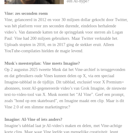
een AI-hype?
Vine: zes seconden roem
Vine, gelanceerd in 2012 en voor 30 miljoen dollar gekocht door Twitter,
was hét platform voor zes seconden durende, eindeloos herhalende
video’s. Van dansende katten tot de springplank voor sterren als Logan
Paul: Vine had 200 miljoen gebruikers. Maar Twitter verknalde het.
Uploads stopten in 2016, en in 2017 ging de stekker eruit. Alleen
YouTube-compilaties hielden de magie levend.
Musk's meesterplan: Vine meets Imagine?
Op 2 augustus 2025 tweette Musk dat het Vine-archief is teruggevonden
en dat gebruikers oude Vines kunnen delen op X, via een speciaal
Imagine-tabblad in de tijdlijn. Dit tabblad, exclusief voor X Premium+
abonnees, toont AI-gegenereerde video’s van Grok Imagine, de nieuwste
text-to-video-tool van X. Musk noemt het “AI Vine”. Geef een prompt,
zoals “hond op een skateboard”, en Imagine maakt een clip. Maar is dit
Vine 2.0 of een slimme marketingtruc?
Imagine: AI-Vine of iets anders?
Imagine’s tabblad laat je AI-video's maken en delen, met Vine-achtige
korte clips. Maar waar Vine leefde van menselijke creativiteit, leunt