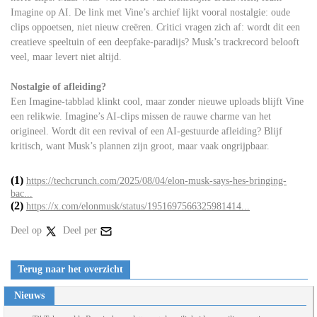
Imagine op AI. De link met Vine’s archief lijkt vooral nostalgie: oude
clips oppoetsen, niet nieuw creëren. Critici vragen zich af: wordt dit een
creatieve speeltuin of een deepfake-paradijs? Musk’s trackrecord belooft
veel, maar levert niet altijd.
Nostalgie of afleiding?
Een Imagine-tabblad klinkt cool, maar zonder nieuwe uploads blijft Vine
een relikwie. Imagine’s AI-clips missen de rauwe charme van het
origineel. Wordt dit een revival of een AI-gestuurde afleiding? Blijf
kritisch, want Musk’s plannen zijn groot, maar vaak ongrijpbaar.
(1)
https://techcrunch.com/2025/08/04/elon-musk-says-hes-bringing-
bac...
(2)
https://x.com/elonmusk/status/1951697566325981414...
Deel op
Deel per
Terug naar het overzicht
Nieuws