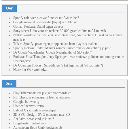
Oor
Spotify rolt twee nieuwe functies uit. Wat is het?
Google maakt AI-liedjes die (bijna) echt klinken
Goliath Podcast: David tegen de reus
Sony sleept Udio voor de rechter: 30.000 gestolen hits in AI-muziek
Netflix wordt de nieuwe YouTube: BuzzFeed, Architectural Digest en co komen
naar je tv
Talk to Spotify: praat tegen je app en laat hem playlists maken
Spotify Release Radar: Minder rommel, meer muziek die écht bij je past
De Goede Vaderlander: Goede Nederlander of SD-spion?
Podcast: Final Thoughts Jerry Springer – van serieuze politicus tot koning van de
stoelengevec
De Quantum Podcast: Schrödinger’s kat legt het uit (of toch niet?)
Naar het Oor-archief...
Site
PlayDifferential: test je eigen vooroordelen
RV Chess: je schaakpartij laten analyseren
Google, but wrong
Usenet Archives: retro
Babbel XYZ: online woordspel
3D SVG Design: SVG omzetten naar 3D
Art Atlas: waar vind je kunst?
Bingebuster: videotheek
Athenaeum Book Club: boekenclub