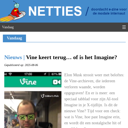
☰
Vandaag
Vandaag
Nieuws |
Vine keert terug… of is het Imagine?
Gepubliceerd op: 2025-08-06
Elon Musk strooit weer met beloftes:
de Vine-archieven, die iedereen
verloren waande, worden
opgegraven! En er is meer: een
speciaal tabblad voor zijn AI-tool
Imagine in je X-tijdlijn. Is dit de
nieuwe Vine? Tijd voor een check:
wat is Vine, hoe past Imagine erin,
en wordt dit een nostalgische hit of