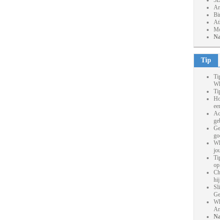
3D
Ar
Bi
At
Mo
Na
Tip
Ti
Wh
Ti
Ho
ee
Ac
ge
Ge
go
Wh
jo
Ti
op
Ch
hi
Sl
Ge
Wh
An
Na