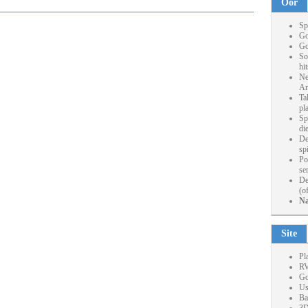
Oor
Sp
Go
Go
So
hi
Ne
Ar
Ta
pl
Sp
die
De
sp
Po
se
De
(o
Na
Site
Pl
RV
Go
Us
Ba