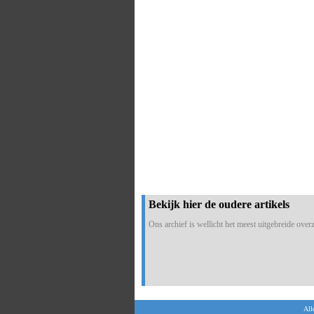
Bekijk hier de oudere artikels
Ons archief is wellicht het meest uitgebreide overzi
All