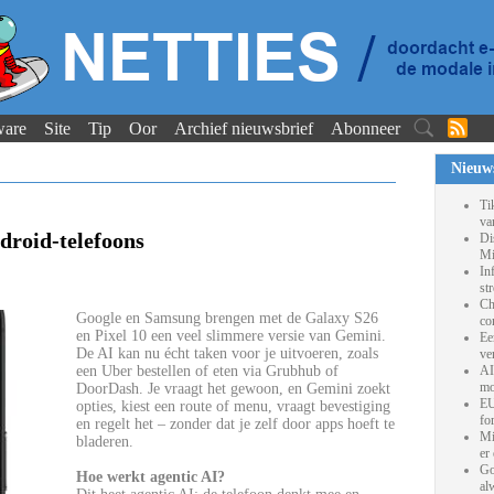
ware
Site
Tip
Oor
Archief nieuwsbrief
Abonneer
Nieuw
Ti
va
droid-telefoons
Di
Mi
In
st
Ch
Google en Samsung brengen met de Galaxy S26
co
en Pixel 10 een veel slimmere versie van Gemini.
Ee
De AI kan nu écht taken voor je uitvoeren, zoals
ve
een Uber bestellen of eten via Grubhub of
AI
mo
DoorDash. Je vraagt het gewoon, en Gemini zoekt
EU
opties, kiest een route of menu, vraagt bevestiging
fo
en regelt het – zonder dat je zelf door apps hoeft te
Mi
bladeren.
er
Go
Hoe werkt agentic AI?
al