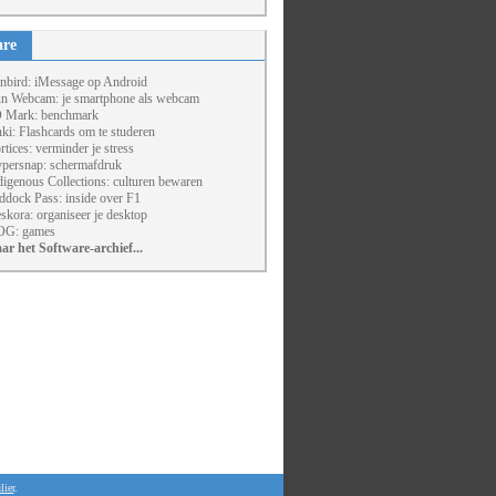
are
nbird: iMessage op Android
un Webcam: je smartphone als webcam
 Mark: benchmark
ki: Flashcards om te studeren
rtices: verminder je stress
persnap: schermafdruk
digenous Collections: culturen bewaren
ddock Pass: inside over F1
skora: organiseer je desktop
G: games
ar het Software-archief...
lier
.