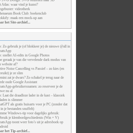
 SVG Design: SVG omzetten naar 3D
t Atlas: waar vind je kunst?
ngebuster: videotheek
henaeum Book Club: boekenclub
kkify: maak een mock-up aan
ar het Site-archief...
p: Zo gebruik je (of blokkeer je) de nieuwe @all in
atsApp
p: sneller AI-edits in Google Photos
e geraak je van die vervelende dark modus van
n website af?
tive Noise Cancelling vs Passief – zo kies (en
bruikt) je ze slim
mini zat je dwars? Zo schakel je terug naar de
ede oude Google Assistant
atsApp-gebruikersnamen: zo reserveer je de
uwe nu al
p: Laat die draadloze lader in de kast – klassiek
laden is slimmer
atGPT als gratis huisarts voor je PC (zonder dat
j in je bestanden snuffelt)
imme Windows-tip voor dagelijks gebruik:
bruik je klembordgeschiedenis (Win + V)
atsApp toont weer foto’s uit je adresboek op
droid
ar het Tip-archief...