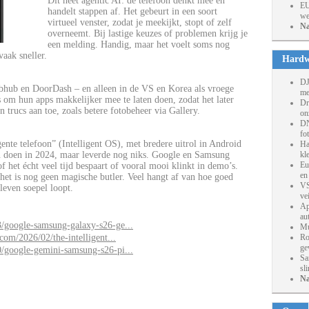
Dit heet agentic AI: de telefoon denkt mee en
EU
handelt stappen af. Het gebeurt in een soort
we
virtueel venster, zodat je meekijkt, stopt of zelf
Na
overneemt. Bij lastige keuzes of problemen krijg je
een melding. Handig, maar het voelt soms nog
vaak sneller.
Hardw
DJ
bhub en DoorDash – en alleen in de VS en Korea als vroege
me
s om hun apps makkelijker mee te laten doen, zodat het later
Dr
trucs aan toe, zoals betere fotobeheer via Gallery.
on
DN
fo
gente telefoon” (Intelligent OS), met bredere uitrol in Android
Ha
en doen in 2024, maar leverde nog niks. Google en Samsung
kl
Eu
of het écht veel tijd bespaart of vooral mooi klinkt in demo’s.
en
et is nog geen magische butler. Veel hangt af van hoe goed
VS
leven soepel loopt.
ve
Ap
au
/google-samsung-galaxy-s26-ge...
Mu
com/2026/02/the-intelligent...
Ro
ge
/google-gemini-samsung-s26-pi...
Sa
sl
Na