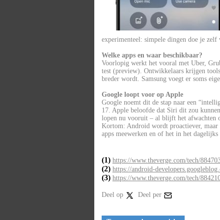
experimenteel: simpele dingen doe je zelf 
Welke apps en waar beschikbaar?
Voorlopig werkt het vooral met Uber, Gru
test (preview). Ontwikkelaars krijgen tool
breder wordt. Samsung voegt er soms eigen 
Google loopt voor op Apple
Google noemt dit de stap naar een “intelli
17. Apple beloofde dat Siri dit zou kunn
lopen nu vooruit – al blijft het afwachten 
Kortom: Android wordt proactiever, maar h
apps meewerken en of het in het dagelijks 
(1)
https://www.theverge.com/tech/884703
(2)
https://android-developers.googleblog.
(3)
https://www.theverge.com/tech/884210
Deel op
Deel per