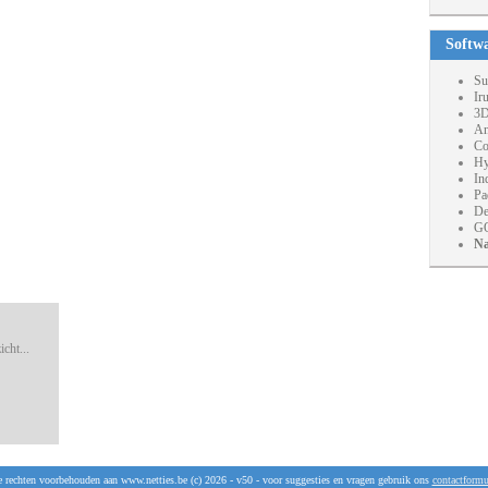
Softw
Su
Ir
3D
An
Co
Hy
In
Pa
De
GO
Na
cht...
e rechten voorbehouden aan www.netties.be (c) 2026 - v50 - voor suggesties en vragen gebruik ons
contactformu