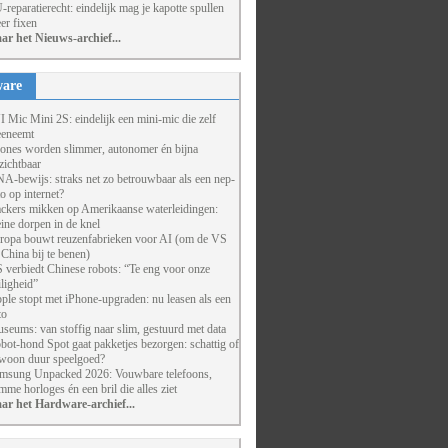
-reparatierecht: eindelijk mag je kapotte spullen
er fixen
ar het Nieuws-archief...
are
I Mic Mini 2S: eindelijk een mini-mic die zelf
eneemt
ones worden slimmer, autonomer én bijna
zichtbaar
A-bewijs: straks net zo betrouwbaar als een nep-
to op internet?
ckers mikken op Amerikaanse waterleidingen:
eine dorpen in de knel
ropa bouwt reuzenfabrieken voor AI (om de VS
 China bij te benen)
 verbiedt Chinese robots: “Te eng voor onze
iligheid”
ple stopt met iPhone-upgraden: nu leasen als een
to
seums: van stoffig naar slim, gestuurd met data
bot-hond Spot gaat pakketjes bezorgen: schattig of
woon duur speelgoed?
msung Unpacked 2026: Vouwbare telefoons,
imme horloges én een bril die alles ziet
ar het Hardware-archief...