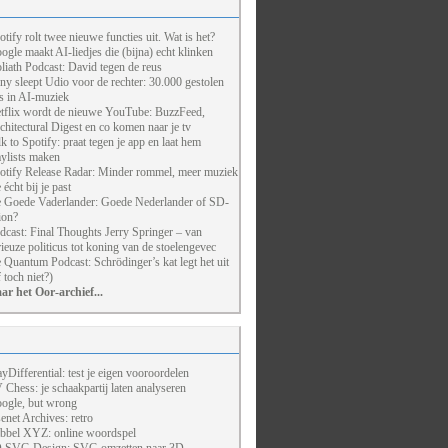
otify rolt twee nieuwe functies uit. Wat is het?
ogle maakt AI-liedjes die (bijna) echt klinken
liath Podcast: David tegen de reus
ny sleept Udio voor de rechter: 30.000 gestolen
ts in AI-muziek
tflix wordt de nieuwe YouTube: BuzzFeed,
chitectural Digest en co komen naar je tv
lk to Spotify: praat tegen je app en laat hem
aylists maken
otify Release Radar: Minder rommel, meer muziek
 écht bij je past
 Goede Vaderlander: Goede Nederlander of SD-
ion?
dcast: Final Thoughts Jerry Springer – van
rieuze politicus tot koning van de stoelengevec
 Quantum Podcast: Schrödinger’s kat legt het uit
f toch niet?)
ar het Oor-archief...
ayDifferential: test je eigen vooroordelen
 Chess: je schaakpartij laten analyseren
ogle, but wrong
enet Archives: retro
bbel XYZ: online woordspel