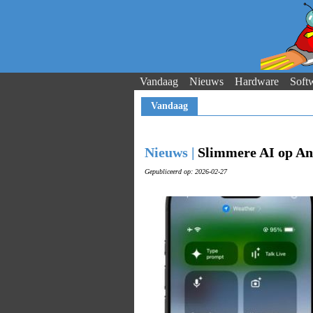
Vandaag
Nieuws
Hardware
Soft
Vandaag
Nieuws |
Slimmere AI op An
Gepubliceerd op: 2026-02-27