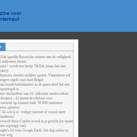
s
kTok speelde Russische roulette met de veiligheid
n miljoenen tieners
sney+ wordt een beetje TikTok (maar dan met
ckey)
fluencers moeten eerlijker spelen: Vlaanderen wil
rengere regels voor heel België
ina houdt buitenlanders in de gaten alsof het een
mputerspel is
rste slachtoffers van AI: callcenter medewerkers
rdwijnen - AI neemt de telefoon over
-toezicht op examen faalt: 58.000 studenten
eten opnieuw
 AI-wet is er: veiliger internet of vooral meer
rmulieren?
crosoft duwt Copilot overal in je gezicht (en maakt
 een superapp van)
ogle’s AI voor Google Earth: één dag online en
weer weg