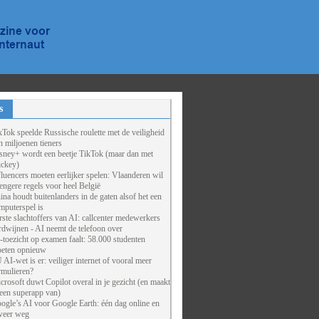
s
kTok speelde Russische roulette met de veiligheid
n miljoenen tieners
sney+ wordt een beetje TikTok (maar dan met
ckey)
fluencers moeten eerlijker spelen: Vlaanderen wil
rengere regels voor heel België
ina houdt buitenlanders in de gaten alsof het een
mputerspel is
rste slachtoffers van AI: callcenter medewerkers
rdwijnen - AI neemt de telefoon over
-toezicht op examen faalt: 58.000 studenten
eten opnieuw
 AI-wet is er: veiliger internet of vooral meer
rmulieren?
crosoft duwt Copilot overal in je gezicht (en maakt
 een superapp van)
ogle’s AI voor Google Earth: één dag online en
weer weg