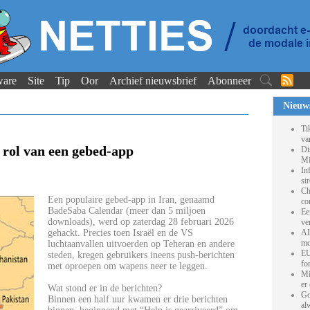
ware
Site
Tip
Oor
Archief nieuwsbrief
Abonneer
Nieuw
Ti
va
e rol van een gebed-app
Di
Mi
In
st
Ch
Een populaire gebed-app in Iran, genaamd
co
BadeSaba Calendar (meer dan 5 miljoen
Ee
downloads), werd op zaterdag 28 februari 2026
ve
gehackt. Precies toen Israël en de VS
AI
mo
luchtaanvallen uitvoerden op Teheran en andere
EU
steden, kregen gebruikers ineens push-berichten
fo
met oproepen om wapens neer te leggen.
Mi
er
Wat stond er in de berichten?
Go
Binnen een half uur kwamen er drie berichten
al