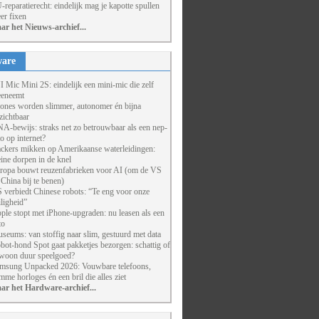
-reparatierecht: eindelijk mag je kapotte spullen
er fixen
ar het Nieuws-archief...
are
I Mic Mini 2S: eindelijk een mini-mic die zelf
eneemt
ones worden slimmer, autonomer én bijna
zichtbaar
A-bewijs: straks net zo betrouwbaar als een nep-
to op internet?
ckers mikken op Amerikaanse waterleidingen:
eine dorpen in de knel
ropa bouwt reuzenfabrieken voor AI (om de VS
 China bij te benen)
 verbiedt Chinese robots: “Te eng voor onze
iligheid”
ple stopt met iPhone-upgraden: nu leasen als een
to
seums: van stoffig naar slim, gestuurd met data
bot-hond Spot gaat pakketjes bezorgen: schattig of
woon duur speelgoed?
msung Unpacked 2026: Vouwbare telefoons,
imme horloges én een bril die alles ziet
ar het Hardware-archief...