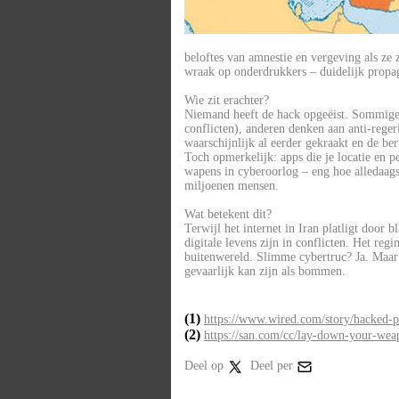
beloftes van amnestie en vergeving als ze 
wraak op onderdrukkers – duidelijk propa
Wie zit erachter?
Niemand heeft de hack opgeëist. Sommige e
conflicten), anderen denken aan anti-rege
waarschijnlijk al eerder gekraakt en de b
Toch opmerkelijk: apps die je locatie en p
wapens in cyberoorlog – eng hoe alledaag
miljoenen mensen.
Wat betekent dit?
Terwijl het internet in Iran platligt door 
digitale levens zijn in conflicten. Het reg
buitenwereld. Slimme cybertruc? Ja. Maar 
gevaarlijk kan zijn als bommen.
(1)
https://www.wired.com/story/hacked-p
(2)
https://san.com/cc/lay-down-your-weap
Deel op
Deel per