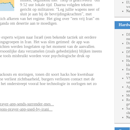
binnen, beginnend met “Help is gearriveerd” om
EU
9:52 uur lokale tijd. Daarna volgden teksten
we
gericht op militairen: “Leg jullie wapens neer of
Na
sluit je aan bij de bevrijdingskrachten”, met
zich afkeren van het regime. Het ging over “een vrij Iran” en
ganda om desertie aan te moedigen.
Hardw
DJ
xperts wijzen naar Israël (een bekende tactiek uit eerdere
me
ringsgroepen in Iran. Het was slim getimed: de app was
Dr
erichten werden losgelaten op het moment van de aanvallen.
on
ersoonlijke data verzamelen (zoals gebedstijden) blijken ineens
DN
se tools misbruikt worden voor psychologische druk op
fo
Ha
kl
Eu
en
blackouts en storingen, tonen dit soort hacks hoe kwetsbaar
VS
ime verliest zichtbaarheid, burgers verliezen contact met de
ve
het onderstreept vooral hoe technologie in oorlogen net zo
Ap
au
Mu
Ro
rayer-app-sends-surrender-mes...
ge
Sa
ons-prayer-app-used-by-irani...
sl
Na