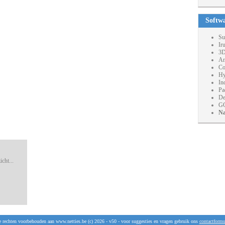
Softw
Su
Ir
3D
An
Co
Hy
In
Pa
De
GO
Na
cht...
e rechten voorbehouden aan www.netties.be (c) 2026 - v50 - voor suggesties en vragen gebruik ons
contactformu