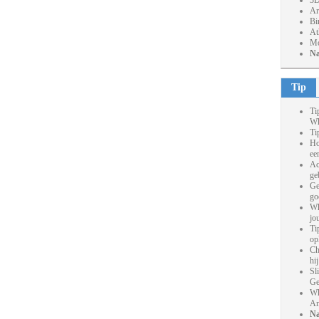
3D
Ar
Bi
At
Mo
Na
Tip
Ti
Wh
Ti
Ho
ee
Ac
ge
Ge
go
Wh
jo
Ti
op
Ch
hi
Sl
Ge
Wh
An
Na