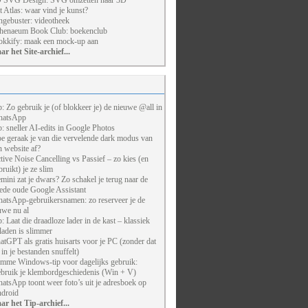
 SVG Design: SVG omzetten naar 3D
t Atlas: waar vind je kunst?
ngebuster: videotheek
henaeum Book Club: boekenclub
kkify: maak een mock-up aan
ar het Site-archief...
p: Zo gebruik je (of blokkeer je) de nieuwe @all in
atsApp
p: sneller AI-edits in Google Photos
e geraak je van die vervelende dark modus van
n website af?
tive Noise Cancelling vs Passief – zo kies (en
bruikt) je ze slim
mini zat je dwars? Zo schakel je terug naar de
ede oude Google Assistant
atsApp-gebruikersnamen: zo reserveer je de
uwe nu al
p: Laat die draadloze lader in de kast – klassiek
laden is slimmer
atGPT als gratis huisarts voor je PC (zonder dat
j in je bestanden snuffelt)
imme Windows-tip voor dagelijks gebruik:
bruik je klembordgeschiedenis (Win + V)
atsApp toont weer foto’s uit je adresboek op
droid
ar het Tip-archief...