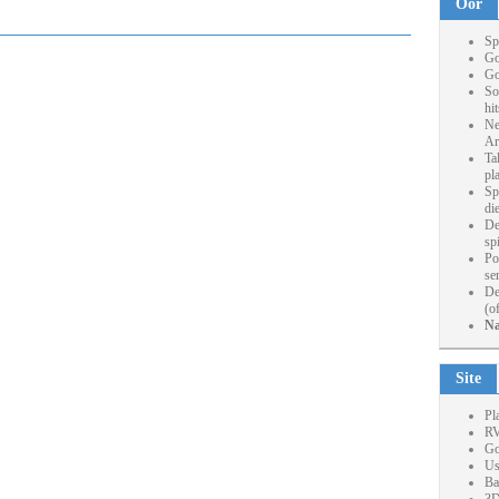
Oor
Sp
Go
Go
So
hi
Ne
Ar
Ta
pl
Sp
die
De
sp
Po
se
De
(o
Na
Site
Pl
RV
Go
Us
Ba