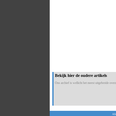
Bekijk hier de oudere artikels
Ons archief is wellicht het meest uitgebreide overzi
All