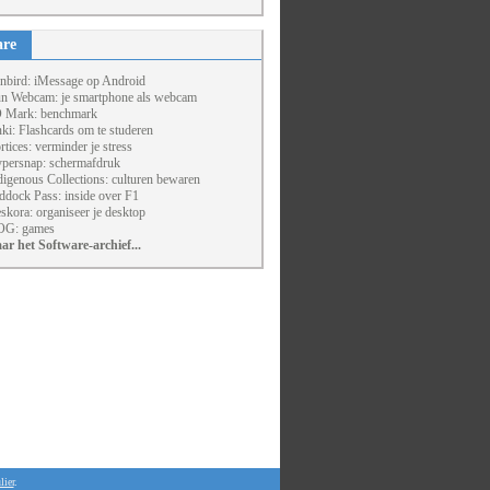
are
nbird: iMessage op Android
un Webcam: je smartphone als webcam
 Mark: benchmark
ki: Flashcards om te studeren
rtices: verminder je stress
persnap: schermafdruk
digenous Collections: culturen bewaren
ddock Pass: inside over F1
skora: organiseer je desktop
G: games
ar het Software-archief...
lier
.