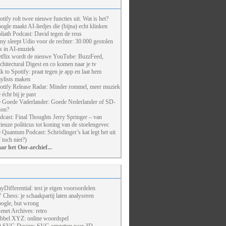
otify rolt twee nieuwe functies uit. Wat is het?
ogle maakt AI-liedjes die (bijna) echt klinken
liath Podcast: David tegen de reus
ny sleept Udio voor de rechter: 30.000 gestolen
ts in AI-muziek
tflix wordt de nieuwe YouTube: BuzzFeed,
chitectural Digest en co komen naar je tv
lk to Spotify: praat tegen je app en laat hem
aylists maken
otify Release Radar: Minder rommel, meer muziek
 écht bij je past
 Goede Vaderlander: Goede Nederlander of SD-
ion?
dcast: Final Thoughts Jerry Springer – van
rieuze politicus tot koning van de stoelengevec
 Quantum Podcast: Schrödinger’s kat legt het uit
f toch niet?)
ar het Oor-archief...
ayDifferential: test je eigen vooroordelen
 Chess: je schaakpartij laten analyseren
ogle, but wrong
enet Archives: retro
bbel XYZ: online woordspel