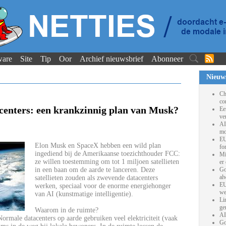
ware
Site
Tip
Oor
Archief nieuwsbrief
Abonneer
Nieuw
Ch
co
tacenters: een krankzinnig plan van Musk?
Ee
ve
AI
mo
EU
Elon Musk en SpaceX hebben een wild plan
fo
ingediend bij de Amerikaanse toezichthouder FCC:
Mi
ze willen toestemming om tot 1 miljoen satellieten
er
in een baan om de aarde te lanceren. Deze
Go
al
satellieten zouden als zwevende datacenters
EU
werken, speciaal voor de enorme energiehonger
we
van AI (kunstmatige intelligentie).
Li
ge
Waarom in de ruimte?
AI
ormale datacenters op aarde gebruiken veel elektriciteit (vaak
Go