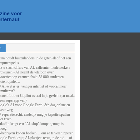
s
ina houdt buitenlanders in de gaten alsof het een
mputerspel is
rste slachtoffers van AI: callcenter medewerkers
rdwijnen - AI neemt de telefoon over
-toezicht op examen faalt: 58.000 studenten
eten opnieuw
 AI-wet is er: veiliger internet of vooral meer
rmulieren?
crosoft duwt Copilot overal in je gezicht (en maakt
 een superapp van)
ogle’s AI voor Google Earth: één dag online en
weer weg
-reparatierecht: eindelijk mag je kapotte spullen
er fixen
nkedIn krijgt een ‘AI-slop’-knop: genoeg is
noeg
-bedrijven kopen boeken… om ze te versnipperen
ogle Earth krijgt AI-plaatjes: terug in de tijd… of