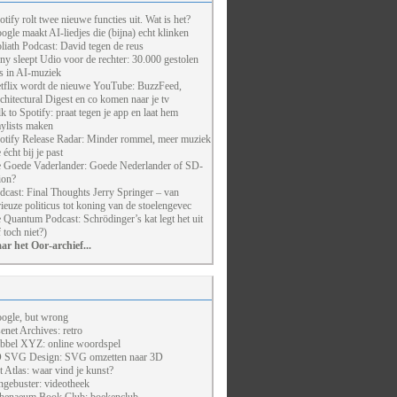
otify rolt twee nieuwe functies uit. Wat is het?
ogle maakt AI-liedjes die (bijna) echt klinken
liath Podcast: David tegen de reus
ny sleept Udio voor de rechter: 30.000 gestolen
ts in AI-muziek
tflix wordt de nieuwe YouTube: BuzzFeed,
chitectural Digest en co komen naar je tv
lk to Spotify: praat tegen je app en laat hem
aylists maken
otify Release Radar: Minder rommel, meer muziek
 écht bij je past
 Goede Vaderlander: Goede Nederlander of SD-
ion?
dcast: Final Thoughts Jerry Springer – van
rieuze politicus tot koning van de stoelengevec
 Quantum Podcast: Schrödinger’s kat legt het uit
f toch niet?)
ar het Oor-archief...
ogle, but wrong
enet Archives: retro
bbel XYZ: online woordspel
 SVG Design: SVG omzetten naar 3D
t Atlas: waar vind je kunst?
ngebuster: videotheek