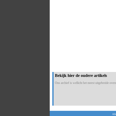
Bekijk hier de oudere artikels
Ons archief is wellicht het meest uitgebreide overzi
All