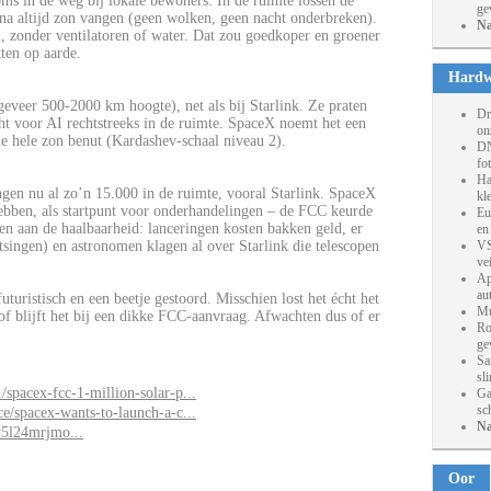
soms in de weg bij lokale bewoners. In de ruimte lossen de
ge
jna altijd zon vangen (geen wolken, geen nacht onderbreken).
Na
, zonder ventilatoren of water. Dat zou goedkoper en groener
ten op aarde.
Hardw
geveer 500-2000 km hoogte), net als bij Starlink. Ze praten
Dr
cht voor AI rechtstreeks in de ruimte. SpaceX noemt het een
on
de hele zon benut (Kardashev-schaal niveau 2).
DN
fo
Ha
angen nu al zo’n 15.000 in de ruimte, vooral Starlink. SpaceX
kl
ebben, als startpunt voor onderhandelingen – de FCC keurde
Eu
en aan de haalbaarheid: lanceringen kosten bakken geld, er
en
singen) en astronomen klagen al over Starlink die telescopen
VS
ve
Ap
au
turistisch en een beetje gestoord. Misschien lost het écht het
Mu
f blijft het bij een dikke FCC-aanvraag. Afwachten dus of er
Ro
ge
Sa
sl
spacex-fcc-1-million-solar-p...
Ga
sc
e/spacex-wants-to-launch-a-c...
Na
v5l24mrjmo...
Oor