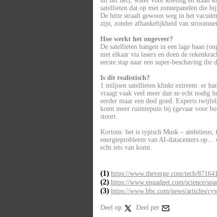
uit het net), water voor koeling en staan 
satellieten dat op met zonnepanelen die bi
De hitte straalt gewoon weg in het vacuüm
zijn, zonder afhankelijkheid van stroomnet
Hoe werkt het ongeveer?
De satellieten hangen in een lage baan (on
met elkaar via lasers en doen de rekenkra
eerste stap naar een super-beschaving die 
Is dit realistisch?
1 miljoen satellieten klinkt extreem: er h
vraagt vaak veel meer dan ze echt nodig h
eerder maar een deel goed. Experts twijfel
komt meer ruimtepuin bij (gevaar voor bot
stoort.
Kortom: het is typisch Musk – ambitieus, fu
energieprobleem van AI-datacenters op… o
echt iets van komt.
(1)
https://www.theverge.com/tech/871641/
(2)
https://www.engadget.com/science/spac
(3)
https://www.bbc.com/news/articles/cy
Deel op
Deel per