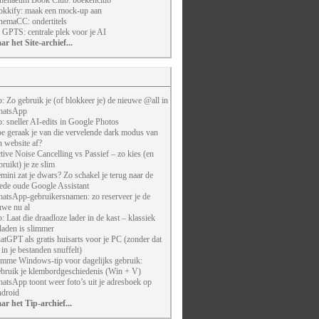
henaeum Book Club: boekenclub
kkify: maak een mock-up aan
nemaCC: ondertitels
 GPTS: centrale plek voor je AI
ar het Site-archief...
p: Zo gebruik je (of blokkeer je) de nieuwe @all in
atsApp
p: sneller AI-edits in Google Photos
e geraak je van die vervelende dark modus van
n website af?
tive Noise Cancelling vs Passief – zo kies (en
bruikt) je ze slim
mini zat je dwars? Zo schakel je terug naar de
ede oude Google Assistant
atsApp-gebruikersnamen: zo reserveer je de
uwe nu al
p: Laat die draadloze lader in de kast – klassiek
laden is slimmer
atGPT als gratis huisarts voor je PC (zonder dat
j in je bestanden snuffelt)
imme Windows-tip voor dagelijks gebruik:
bruik je klembordgeschiedenis (Win + V)
atsApp toont weer foto’s uit je adresboek op
droid
ar het Tip-archief...