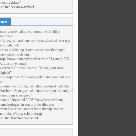
woon gokken?
ar het Nieuws-archief...
are
ones worden slimmer, autonomer én bijna
zichtbaar
A-bewijs: straks net zo betrouwbaar als een nep-
to op internet?
ckers mikken op Amerikaanse waterleidingen:
eine dorpen in de knel
ropa bouwt reuzenfabrieken voor AI (om de VS
 China bij te benen)
 verbiedt Chinese robots: “Te eng voor onze
iligheid”
ple stopt met iPhone-upgraden: nu leasen als een
to
seums: van stoffig naar slim, gestuurd met data
bot-hond Spot gaat pakketjes bezorgen: schattig of
woon duur speelgoed?
msung Unpacked 2026: Vouwbare telefoons,
imme horloges én een bril die alles ziet
rmin Cirqa: een simpel fitnessbandje zonder
herm dat Whoop écht uitdaagt
ar het Hardware-archief...