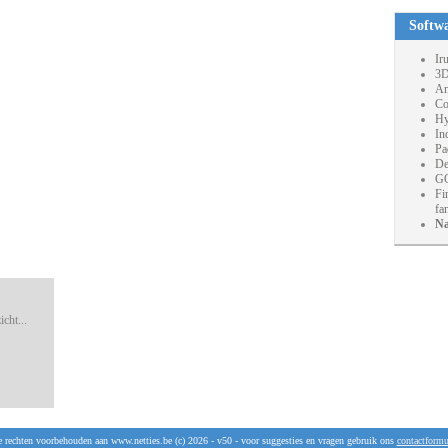
Softw
Ir
3D
An
Co
Hy
In
Pa
De
GO
Fi
fa
Na
cht...
e rechten voorbehouden aan www.netties.be (c) 2026 - v50 - voor suggesties en vragen gebruik ons
contactformu