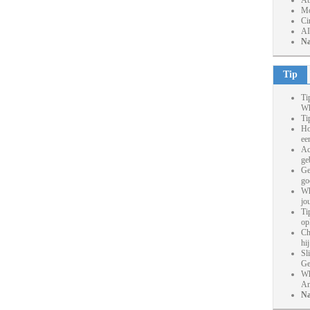
At
Mo
Ci
AI
Na
Tip
Ti
Wh
Ti
Ho
ee
Ac
ge
Ge
go
Wh
jo
Ti
op
Ch
hi
Sl
Ge
Wh
An
Na