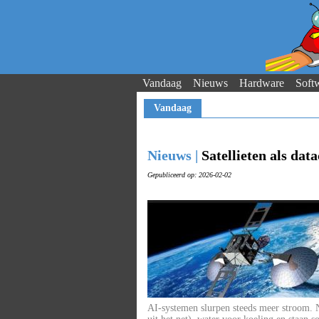
Vandaag
Nieuws
Hardware
Soft
Vandaag
Nieuws |
Satellieten als da
Gepubliceerd op: 2026-02-02
AI-systemen slurpen steeds meer stroom. N