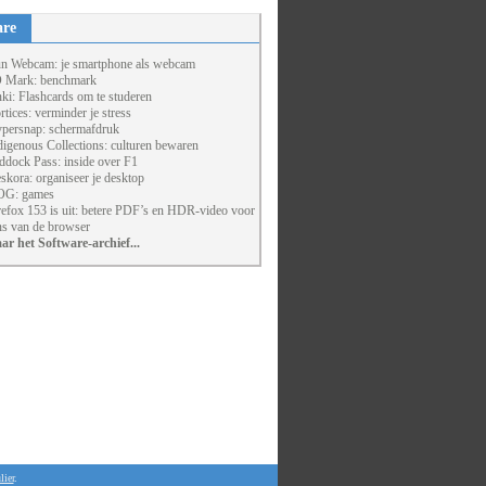
are
un Webcam: je smartphone als webcam
 Mark: benchmark
ki: Flashcards om te studeren
rtices: verminder je stress
persnap: schermafdruk
digenous Collections: culturen bewaren
ddock Pass: inside over F1
skora: organiseer je desktop
G: games
refox 153 is uit: betere PDF’s en HDR-video voor
ns van de browser
ar het Software-archief...
lier
.