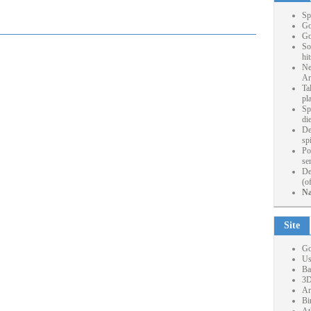
Sp
Go
Go
So
hi
Ne
Ar
Ta
pl
Sp
die
De
sp
Po
se
De
(o
Na
Site
Go
Us
Ba
3D
Ar
Bi