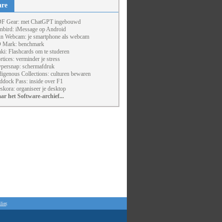
are
F Gear: met ChatGPT ingebouwd
nbird: iMessage op Android
un Webcam: je smartphone als webcam
 Mark: benchmark
ki: Flashcards om te studeren
rtices: verminder je stress
persnap: schermafdruk
digenous Collections: culturen bewaren
ddock Pass: inside over F1
skora: organiseer je desktop
ar het Software-archief...
lier
.