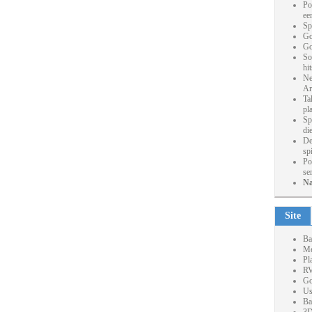
Po
ee
Sp
Go
Go
So
hi
Ne
Ar
Ta
pl
Sp
die
De
sp
Po
se
Na
Site
Ba
Me
Pl
RV
Go
Us
Ba