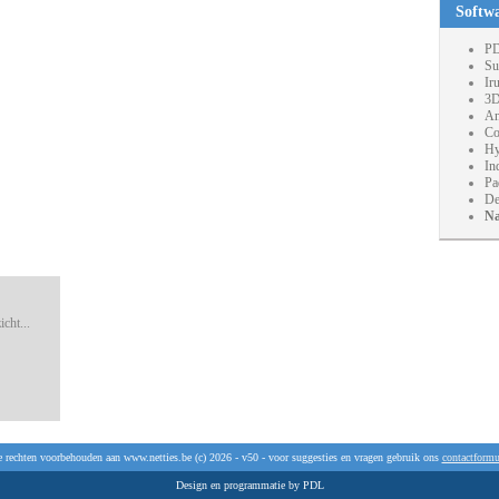
Softw
PD
Su
Ir
3D
An
Co
Hy
In
Pa
De
Na
cht...
e rechten voorbehouden aan www.netties.be (c) 2026 - v50 - voor suggesties en vragen gebruik ons
contactformu
Design en programmatie by PDL