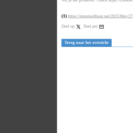
Wil je het proberen? Check https://console.
(1)
https://simonwillison.net/2025/May/27/
Deel op
Deel per
Terug naar het overzicht