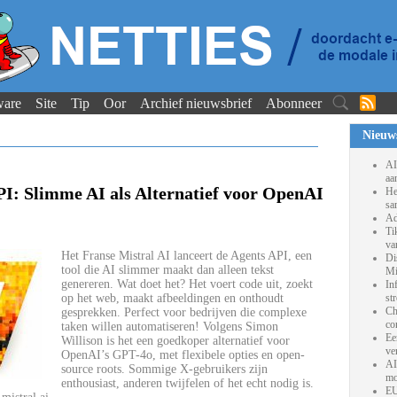
ware
Site
Tip
Oor
Archief nieuwsbrief
Abonneer
Nieuw
AI
aa
PI: Slimme AI als Alternatief voor OpenAI
He
sa
Ad
Ti
va
Het Franse Mistral AI lanceert de Agents API, een
Di
tool die AI slimmer maakt dan alleen tekst
Mi
genereren. Wat doet het? Het voert code uit, zoekt
In
op het web, maakt afbeeldingen en onthoudt
st
Ch
gesprekken. Perfect voor bedrijven die complexe
co
taken willen automatiseren! Volgens Simon
Ee
Willison is het een goedkoper alternatief voor
ve
OpenAI’s GPT-4o, met flexibele opties en open-
AI
source roots. Sommige X-gebruikers zijn
mo
enthousiast, anderen twijfelen of het echt nodig is.
EU