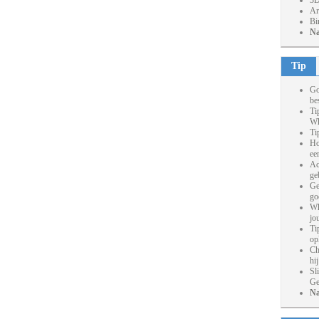
3D
Ar
Bi
Na
Tip
Go
be
Ti
Wh
Ti
Ho
ee
Ac
ge
Ge
go
Wh
jo
Ti
op
Ch
hi
Sl
Ge
Na