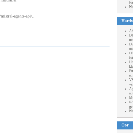
mistral.ai.
fo
Na
mistral-agents-api/...
Hardw
Ab
DJ
me
Dr
on
DN
fo
Ha
kl
Eu
en
VS
ve
Ap
au
Mu
Ro
ge
Na
Oor