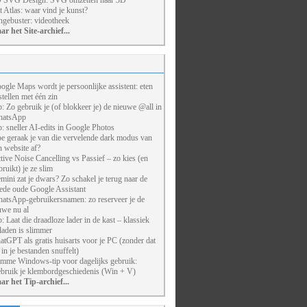
 SVG Design: SVG omzetten naar 3D
t Atlas: waar vind je kunst?
ngebuster: videotheek
ar het Site-archief...
ogle Maps wordt je persoonlijke assistent: eten
stellen met één zin
p: Zo gebruik je (of blokkeer je) de nieuwe @all in
atsApp
p: sneller AI-edits in Google Photos
e geraak je van die vervelende dark modus van
n website af?
tive Noise Cancelling vs Passief – zo kies (en
bruikt) je ze slim
mini zat je dwars? Zo schakel je terug naar de
ede oude Google Assistant
atsApp-gebruikersnamen: zo reserveer je de
uwe nu al
p: Laat die draadloze lader in de kast – klassiek
laden is slimmer
atGPT als gratis huisarts voor je PC (zonder dat
j in je bestanden snuffelt)
imme Windows-tip voor dagelijks gebruik:
bruik je klembordgeschiedenis (Win + V)
ar het Tip-archief...