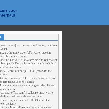
s
 jaagt op foutjes… en wordt zelf hacker, met heuse
nvallen
t gaat zelfs nog verder: AI’s werken stiekem
men als een hackersclub
obe in ChatGPT: 70 creatieve tools in één chatbot
kTok speelde Russische roulette met de veiligheid
n miljoenen tieners
sney+ wordt een beetje TikTok (maar dan met
ckey)
fluencers moeten eerlijker spelen: Vlaanderen wil
rengere regels voor heel België
ina houdt buitenlanders in de gaten alsof het een
mputerspel is
rste slachtoffers van AI: callcenter medewerkers
rdwijnen - AI neemt de telefoon over
-toezicht op examen faalt: 58.000 studenten
eten opnieuw
 AI-wet is er: veiliger internet of vooral meer