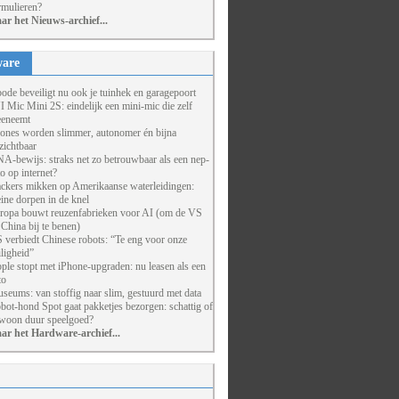
rmulieren?
ar het Nieuws-archief...
are
ode beveiligt nu ook je tuinhek en garagepoort
I Mic Mini 2S: eindelijk een mini-mic die zelf
eneemt
ones worden slimmer, autonomer én bijna
zichtbaar
A-bewijs: straks net zo betrouwbaar als een nep-
to op internet?
ckers mikken op Amerikaanse waterleidingen:
eine dorpen in de knel
ropa bouwt reuzenfabrieken voor AI (om de VS
 China bij te benen)
 verbiedt Chinese robots: “Te eng voor onze
iligheid”
ple stopt met iPhone-upgraden: nu leasen als een
to
seums: van stoffig naar slim, gestuurd met data
bot-hond Spot gaat pakketjes bezorgen: schattig of
woon duur speelgoed?
ar het Hardware-archief...