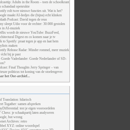
dcasttip: Adults in the Room – toen de schoolkrant
n schandaal openrukte
otify rolt twee nieuwe functies uit. Wat is het?
ogle maakt AI-liedjes die (bijna) echt klinken
liath Podcast: David tegen de reus
ny sleept Udio voor de rechter: 30.000 gestolen
ts in AI-muziek
tflix wordt de nieuwe YouTube: BuzzFeed,
chitectural Digest en co komen naar je tv
lk to Spotify: praat tegen je app en laat hem
aylists maken
otify Release Radar: Minder rommel, meer muziek
 écht bij je past
 Goede Vaderlander: Goede Nederlander of SD-
ion?
dcast: Final Thoughts Jerry Springer – van
rieuze politicus tot koning van de stoelengevec
ar het Oor-archief...
d Translation: hilarisch
et Togather: samen afspreken
ayDifferential: test je eigen vooroordelen
 Chess: je schaakpartij laten analyseren
ogle, but wrong
enet Archives: retro
bbel XYZ: online woordspel