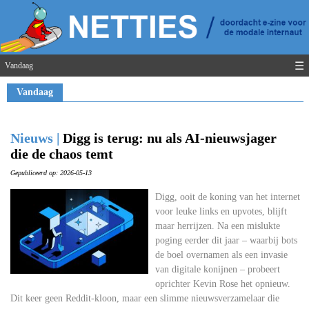
☰
Vandaag
Vandaag
Nieuws |
Digg is terug: nu als AI-nieuwsjager
die de chaos temt
Gepubliceerd op: 2026-05-13
Digg, ooit de koning van het internet
voor leuke links en upvotes, blijft
maar herrijzen. Na een mislukte
poging eerder dit jaar – waarbij bots
de boel overnamen als een invasie
van digitale konijnen – probeert
oprichter Kevin Rose het opnieuw.
Dit keer geen Reddit-kloon, maar een slimme nieuwsverzamelaar die