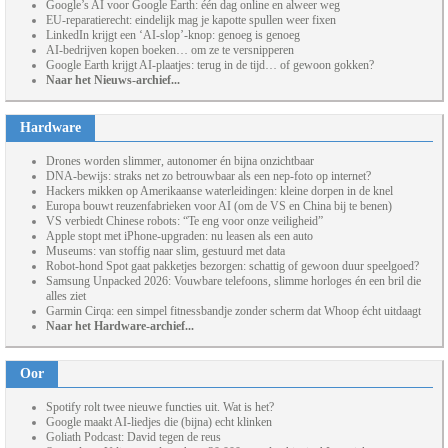
Google’s AI voor Google Earth: één dag online en alweer weg
EU-reparatierecht: eindelijk mag je kapotte spullen weer fixen
LinkedIn krijgt een ‘AI-slop’-knop: genoeg is genoeg
AI-bedrijven kopen boeken… om ze te versnipperen
Google Earth krijgt AI-plaatjes: terug in de tijd… of gewoon gokken?
Naar het Nieuws-archief...
Hardware
Drones worden slimmer, autonomer én bijna onzichtbaar
DNA-bewijs: straks net zo betrouwbaar als een nep-foto op internet?
Hackers mikken op Amerikaanse waterleidingen: kleine dorpen in de knel
Europa bouwt reuzenfabrieken voor AI (om de VS en China bij te benen)
VS verbiedt Chinese robots: “Te eng voor onze veiligheid”
Apple stopt met iPhone-upgraden: nu leasen als een auto
Museums: van stoffig naar slim, gestuurd met data
Robot-hond Spot gaat pakketjes bezorgen: schattig of gewoon duur speelgoed?
Samsung Unpacked 2026: Vouwbare telefoons, slimme horloges én een bril die
alles ziet
Garmin Cirqa: een simpel fitnessbandje zonder scherm dat Whoop écht uitdaagt
Naar het Hardware-archief...
Oor
Spotify rolt twee nieuwe functies uit. Wat is het?
Google maakt AI-liedjes die (bijna) echt klinken
Goliath Podcast: David tegen de reus