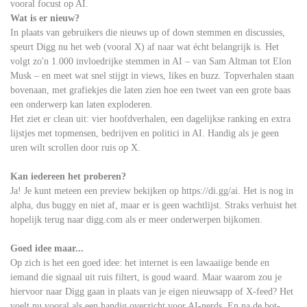
vooral focust op AI.
Wat is er nieuw?
In plaats van gebruikers die nieuws up of down stemmen en discussies,
speurt Digg nu het web (vooral X) af naar wat écht belangrijk is. Het
volgt zo'n 1.000 invloedrijke stemmen in AI – van Sam Altman tot Elon
Musk – en meet wat snel stijgt in views, likes en buzz. Topverhalen staan
bovenaan, met grafiekjes die laten zien hoe een tweet van een grote baas
een onderwerp kan laten exploderen.
Het ziet er clean uit: vier hoofdverhalen, een dagelijkse ranking en extra
lijstjes met topmensen, bedrijven en politici in AI. Handig als je geen
uren wilt scrollen door ruis op X.
Kan iedereen het proberen?
Ja! Je kunt meteen een preview bekijken op https://di.gg/ai. Het is nog in
alpha, dus buggy en niet af, maar er is geen wachtlijst. Straks verhuist het
hopelijk terug naar digg.com als er meer onderwerpen bijkomen.
Goed idee maar...
Op zich is het een goed idee: het internet is een lawaaiige bende en
iemand die signaal uit ruis filtert, is goud waard. Maar waarom zou je
hiervoor naar Digg gaan in plaats van je eigen nieuwsapp of X-feed? Het
voelt nu vooral als een handig overzicht voor AI-nerds. En na de bot-