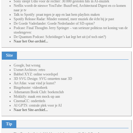
Sony sleept Udio voor de rechter: 30.000 gestolen hits in AI-muziek
Netflix wordt de nieuwe YouTube: BuzzFeed, Architectural Digest en co komen
naar je tv
Talk to Spotify: praat tegen je app en laat hem playlists maken
Spotify Release Radar: Minder rommel, meer muziek die écht bij je past
De Goede Vaderlander: Goede Nederlander of SD-spion?
Podcast: Final Thoughts Jerry Springer – van serieuze politicus tot koning van de
stoelengevec
De Quantum Podcast: Schrödinger’s kat legt het uit (of toch niet?)
Naar het Oor-archief...
Site
Google, but wrong
Usenet Archives: retro
Babbel XYZ: online woordspel
3D SVG Design: SVG omzetten naar 3D
Art Atlas: waar vind je kunst?
Bingebuster: videotheek
Athenaeum Book Club: boekenclub
Mokkify: maak een mock-up aan
CinemaCC: ondertitels
AI GPTS: centrale plek voor je AI
Naar het Site-archief...
Tip