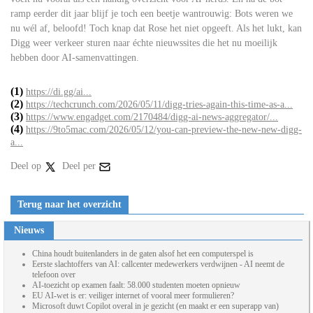
ramp eerder dit jaar blijf je toch een beetje wantrouwig: Bots weren we
nu wél af, beloofd! Toch knap dat Rose het niet opgeeft. Als het lukt, kan
Digg weer verkeer sturen naar échte nieuwssites die het nu moeilijk
hebben door AI-samenvattingen.
(1)
https://di.gg/ai...
(2)
https://techcrunch.com/2026/05/11/digg-tries-again-this-time-as-a...
(3)
https://www.engadget.com/2170484/digg-ai-news-aggregator/...
(4)
https://9to5mac.com/2026/05/12/you-can-preview-the-new-new-digg-
a...
Deel op
Deel per
Terug naar het overzicht
Nieuws
China houdt buitenlanders in de gaten alsof het een computerspel is
Eerste slachtoffers van AI: callcenter medewerkers verdwijnen - AI neemt de
telefoon over
AI-toezicht op examen faalt: 58.000 studenten moeten opnieuw
EU AI-wet is er: veiliger internet of vooral meer formulieren?
Microsoft duwt Copilot overal in je gezicht (en maakt er een superapp van)