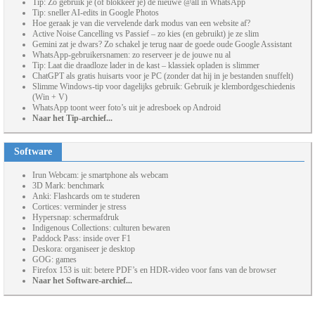
Tip: Zo gebruik je (of blokkeer je) de nieuwe @all in WhatsApp
Tip: sneller AI-edits in Google Photos
Hoe geraak je van die vervelende dark modus van een website af?
Active Noise Cancelling vs Passief – zo kies (en gebruikt) je ze slim
Gemini zat je dwars? Zo schakel je terug naar de goede oude Google Assistant
WhatsApp-gebruikersnamen: zo reserveer je de jouwe nu al
Tip: Laat die draadloze lader in de kast – klassiek opladen is slimmer
ChatGPT als gratis huisarts voor je PC (zonder dat hij in je bestanden snuffelt)
Slimme Windows-tip voor dagelijks gebruik: Gebruik je klembordgeschiedenis
(Win + V)
WhatsApp toont weer foto’s uit je adresboek op Android
Naar het Tip-archief...
Software
Irun Webcam: je smartphone als webcam
3D Mark: benchmark
Anki: Flashcards om te studeren
Cortices: verminder je stress
Hypersnap: schermafdruk
Indigenous Collections: culturen bewaren
Paddock Pass: inside over F1
Deskora: organiseer je desktop
GOG: games
Firefox 153 is uit: betere PDF’s en HDR-video voor fans van de browser
Naar het Software-archief...