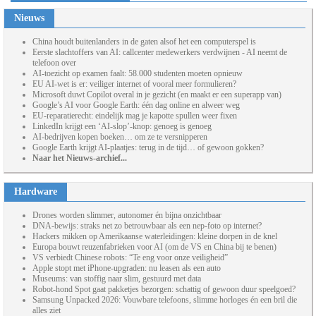
Nieuws
China houdt buitenlanders in de gaten alsof het een computerspel is
Eerste slachtoffers van AI: callcenter medewerkers verdwijnen - AI neemt de
telefoon over
AI-toezicht op examen faalt: 58.000 studenten moeten opnieuw
EU AI-wet is er: veiliger internet of vooral meer formulieren?
Microsoft duwt Copilot overal in je gezicht (en maakt er een superapp van)
Google’s AI voor Google Earth: één dag online en alweer weg
EU-reparatierecht: eindelijk mag je kapotte spullen weer fixen
LinkedIn krijgt een ‘AI-slop’-knop: genoeg is genoeg
AI-bedrijven kopen boeken… om ze te versnipperen
Google Earth krijgt AI-plaatjes: terug in de tijd… of gewoon gokken?
Naar het Nieuws-archief...
Hardware
Drones worden slimmer, autonomer én bijna onzichtbaar
DNA-bewijs: straks net zo betrouwbaar als een nep-foto op internet?
Hackers mikken op Amerikaanse waterleidingen: kleine dorpen in de knel
Europa bouwt reuzenfabrieken voor AI (om de VS en China bij te benen)
VS verbiedt Chinese robots: “Te eng voor onze veiligheid”
Apple stopt met iPhone-upgraden: nu leasen als een auto
Museums: van stoffig naar slim, gestuurd met data
Robot-hond Spot gaat pakketjes bezorgen: schattig of gewoon duur speelgoed?
Samsung Unpacked 2026: Vouwbare telefoons, slimme horloges én een bril die
alles ziet