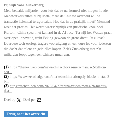
Pijnlijk voor Zuckerberg
Meta betaalde miljarden voor iets dat ze nu formeel niet mogen houden.
Medewerkers zitten al bij Meta, maar de Chinese overheid wil de
transactie helemaal terugdraaien. Hoe dat in de praktijk moet? Niemand
weet het precies. Het wordt waarschijnlijk een juridische knoeiboel.
Kortom: China speelt het keihard in de AI-race. Terwijl het Westen praat
over open innovatie, trekt Peking gewoon de grens dicht. Resultaat?
Duurdere tech-oorlog, tragere vooruitgang en een dure les voor iedereen
die dacht dat talent en geld alles kopen. Zelfs Zuckerberg met z’n
miljarden loopt tegen een Chinese muur aan.
(1)
https://thenextweb.com/news/china-blocks-meta-manus-2-billion-
acq...
(2)
https://www.zerohedge.com/markets/china-abruptly-blocks-metas-2-
b...
(3)
https://techcrunch.com/2026/04/27/china-vetoes-metas-2b-manus-
dea...
Deel op
Deel per
Terug naar het overzicht