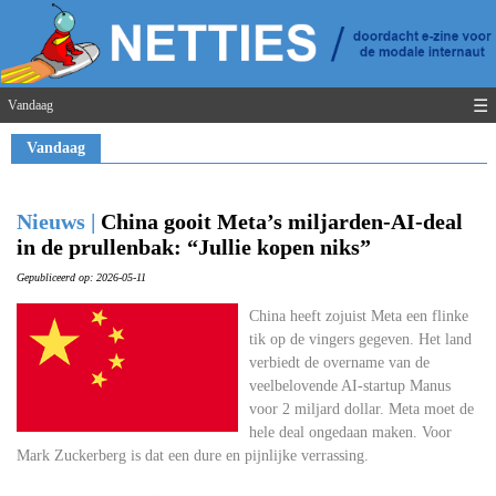
☰
Vandaag
Vandaag
Nieuws |
China gooit Meta’s miljarden-AI-deal
in de prullenbak: “Jullie kopen niks”
Gepubliceerd op: 2026-05-11
China heeft zojuist Meta een flinke
tik op de vingers gegeven. Het land
verbiedt de overname van de
veelbelovende AI-startup Manus
voor 2 miljard dollar. Meta moet de
hele deal ongedaan maken. Voor
Mark Zuckerberg is dat een dure en pijnlijke verrassing.