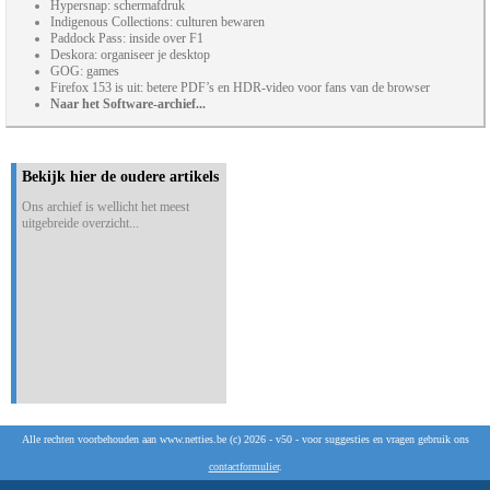
Hypersnap: schermafdruk
Indigenous Collections: culturen bewaren
Paddock Pass: inside over F1
Deskora: organiseer je desktop
GOG: games
Firefox 153 is uit: betere PDF’s en HDR-video voor fans van de browser
Naar het Software-archief...
Bekijk hier de oudere artikels
Ons archief is wellicht het meest
uitgebreide overzicht...
Alle rechten voorbehouden aan www.netties.be (c) 2026 - v50 - voor suggesties en vragen gebruik ons
contactformulier
.