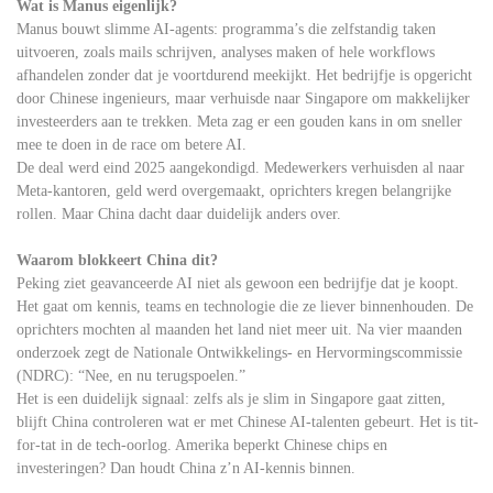
Wat is Manus eigenlijk?
Manus bouwt slimme AI-agents: programma’s die zelfstandig taken
uitvoeren, zoals mails schrijven, analyses maken of hele workflows
afhandelen zonder dat je voortdurend meekijkt. Het bedrijfje is opgericht
door Chinese ingenieurs, maar verhuisde naar Singapore om makkelijker
investeerders aan te trekken. Meta zag er een gouden kans in om sneller
mee te doen in de race om betere AI.
De deal werd eind 2025 aangekondigd. Medewerkers verhuisden al naar
Meta-kantoren, geld werd overgemaakt, oprichters kregen belangrijke
rollen. Maar China dacht daar duidelijk anders over.
Waarom blokkeert China dit?
Peking ziet geavanceerde AI niet als gewoon een bedrijfje dat je koopt.
Het gaat om kennis, teams en technologie die ze liever binnenhouden. De
oprichters mochten al maanden het land niet meer uit. Na vier maanden
onderzoek zegt de Nationale Ontwikkelings- en Hervormingscommissie
(NDRC): “Nee, en nu terugspoelen.”
Het is een duidelijk signaal: zelfs als je slim in Singapore gaat zitten,
blijft China controleren wat er met Chinese AI-talenten gebeurt. Het is tit-
for-tat in de tech-oorlog. Amerika beperkt Chinese chips en
investeringen? Dan houdt China z’n AI-kennis binnen.