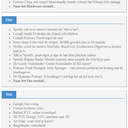
Garmin Cirqa: een simpel fitnessbandje zonder scherm dat Whoop écht uitdaagt
Naar het Hardware-archief...
Oor
Spotify rolt twee nieuwe functies uit. Wat is het?
Google maakt AI-liedjes die (bijna) echt klinken
Goliath Podcast: David tegen de reus
Sony sleept Udio voor de rechter: 30.000 gestolen hits in AI-muziek
Netflix wordt de nieuwe YouTube: BuzzFeed, Architectural Digest en co komen
naar je tv
Talk to Spotify: praat tegen je app en laat hem playlists maken
Spotify Release Radar: Minder rommel, meer muziek die écht bij je past
De Goede Vaderlander: Goede Nederlander of SD-spion?
Podcast: Final Thoughts Jerry Springer – van serieuze politicus tot koning van de
stoelengevec
De Quantum Podcast: Schrödinger’s kat legt het uit (of toch niet?)
Naar het Oor-archief...
Site
Google, but wrong
Usenet Archives: retro
Babbel XYZ: online woordspel
3D SVG Design: SVG omzetten naar 3D
Art Atlas: waar vind je kunst?
Bingebuster: videotheek