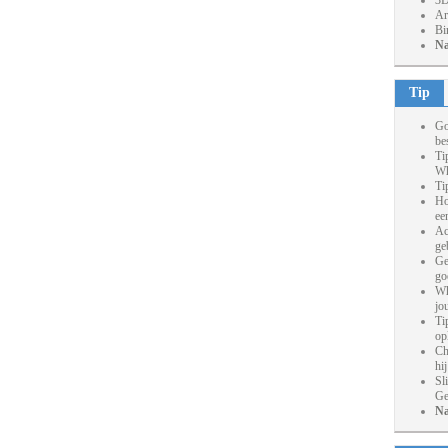
3D
Ar
Bi
Na
Tip
Go
be
Ti
Wh
Ti
Ho
ee
Ac
ge
Ge
go
Wh
jo
Ti
op
Ch
hi
Sl
Ge
Na