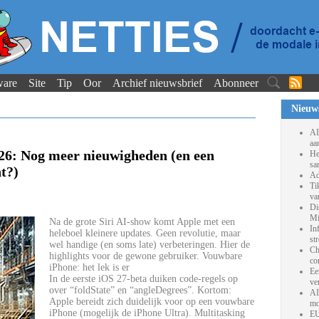
ware
Site
Tip
Oor
Archief nieuwsbrief
Abonneer
Nieuw
AI
aa
: Nog meer nieuwigheden (en een
He
sa
t?)
Ad
Ti
va
Di
Mi
Na de grote Siri AI-show komt Apple met een
In
heleboel kleinere updates. Geen revolutie, maar
st
wel handige (en soms late) verbeteringen. Hier de
Ch
highlights voor de gewone gebruiker. Vouwbare
co
iPhone: het lek is er
Ee
In de eerste iOS 27-beta duiken code-regels op
ve
over “foldState” en “angleDegrees”. Kortom:
AI
Apple bereidt zich duidelijk voor op een vouwbare
mo
iPhone (mogelijk de iPhone Ultra). Multitasking
EU