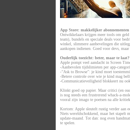
App Store: makkelijker abonnementen
Ontwikkelaars krijgen meer tools om geld 
team), bundels en speciale deals voor bed
winkel, slimmere aanbevelingen die uitleg
aankopen indienen. Goed voor devs, maar 
Ouderlijk toezicht: beter, maar te laat?
Apple pompt veel aandacht in Screen Tim
-Aanbevolen tijdslimieten per app-categori
-“Ask to Browse”: je kind moet toestemmi
-Betere controle over wie je kind mag bel
-Communicatieveiligheid blokkeert nu oo
Klinkt goed op papier. Maar critici (en o
is nog steeds een frustrerend whack-a-mole
vooral zijn imago te poetsen na alle kritie
Kortom: Apple sleutelt rustig verder aan e
Niets wereldschokkend, maar het stapelt 
update-maand. Tot dan: nog even handmat
te spelen.