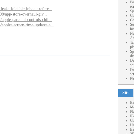
Po
ee
leaks-foldable-iphone-refere...
Sp
/08/app-store-overhaul-giv...
Go
apple-parental-controls-chil...
Go
So
apples-screen-time-updates-a...
hi
Ne
Ar
Ta
pl
Sp
die
De
sp
Po
se
Na
Site
Ba
Me
Pl
RV
Go
Us
Ba