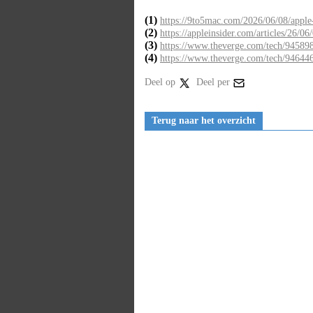
(1)
https://9to5mac.com/2026/06/08/apple-
(2)
https://appleinsider.com/articles/26/06
(3)
https://www.theverge.com/tech/945898/
(4)
https://www.theverge.com/tech/946446/
Deel op
Deel per
Terug naar het overzicht