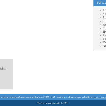
Softw
PD
Su
Ir
3D
An
Co
Hy
In
Pa
De
Na
cht...
e rechten voorbehouden aan www.netties.be (c) 2026 - v50 - voor suggesties en vragen gebruik ons
contactformu
Design en programmatie by PDL