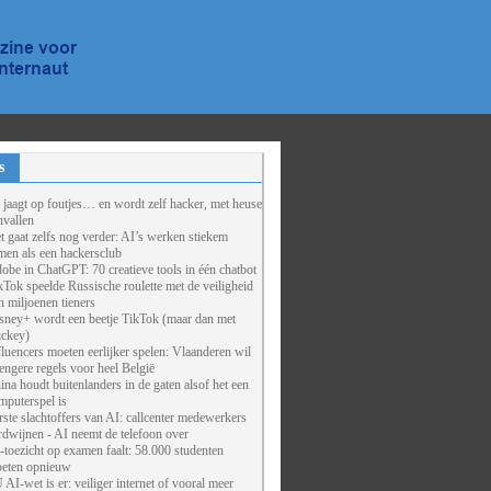
s
 jaagt op foutjes… en wordt zelf hacker, met heuse
nvallen
t gaat zelfs nog verder: AI’s werken stiekem
men als een hackersclub
obe in ChatGPT: 70 creatieve tools in één chatbot
kTok speelde Russische roulette met de veiligheid
n miljoenen tieners
sney+ wordt een beetje TikTok (maar dan met
ckey)
fluencers moeten eerlijker spelen: Vlaanderen wil
rengere regels voor heel België
ina houdt buitenlanders in de gaten alsof het een
mputerspel is
rste slachtoffers van AI: callcenter medewerkers
rdwijnen - AI neemt de telefoon over
-toezicht op examen faalt: 58.000 studenten
eten opnieuw
 AI-wet is er: veiliger internet of vooral meer