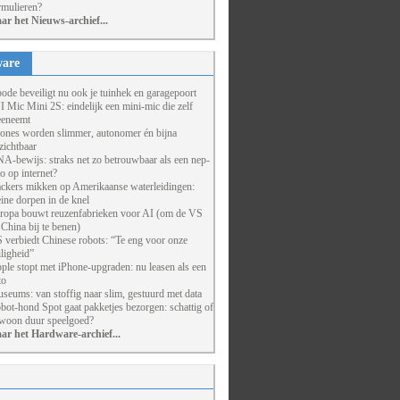
rmulieren?
ar het Nieuws-archief...
are
ode beveiligt nu ook je tuinhek en garagepoort
I Mic Mini 2S: eindelijk een mini-mic die zelf
eneemt
ones worden slimmer, autonomer én bijna
zichtbaar
A-bewijs: straks net zo betrouwbaar als een nep-
to op internet?
ckers mikken op Amerikaanse waterleidingen:
eine dorpen in de knel
ropa bouwt reuzenfabrieken voor AI (om de VS
 China bij te benen)
 verbiedt Chinese robots: “Te eng voor onze
iligheid”
ple stopt met iPhone-upgraden: nu leasen als een
to
seums: van stoffig naar slim, gestuurd met data
bot-hond Spot gaat pakketjes bezorgen: schattig of
woon duur speelgoed?
ar het Hardware-archief...