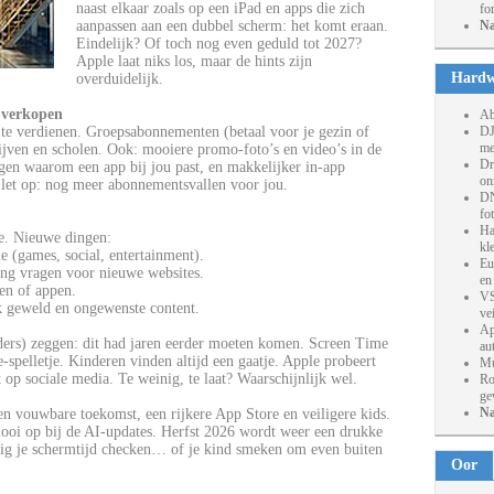
naast elkaar zoals op een iPad en apps die zich
fo
aanpassen aan een dubbel scherm: het komt eraan.
Na
Eindelijk? Of toch nog even geduld tot 2027?
Apple laat niks los, maar de hints zijn
Hardw
overduidelijk.
 verkopen
Ab
te verdienen. Groepsabonnementen (betaal voor je gezin of
DJ
me
rijven en scholen. Ook: mooiere promo-foto’s en video’s in de
Dr
gen waarom een app bij jou past, en makkelijker in-app
on
let op: nog meer abonnementsvallen voor jou.
DN
fo
Ha
e. Nieuwe dingen:
kl
e (games, social, entertainment).
Eu
ng vragen voor nieuwe websites.
en
len of appen.
VS
k geweld en ongewenste content.
ve
Ap
uders) zeggen: dit had jaren eerder moeten komen. Screen Time
au
-spelletje. Kinderen vinden altijd een gaatje. Apple probeert
Mu
k op sociale media. Te weinig, te laat? Waarschijnlijk wel.
Ro
ge
Na
en vouwbare toekomst, een rijkere App Store en veiligere kids.
mooi op bij de AI-updates. Herfst 2026 wordt weer een drukke
ig je schermtijd checken… of je kind smeken om even buiten
Oor