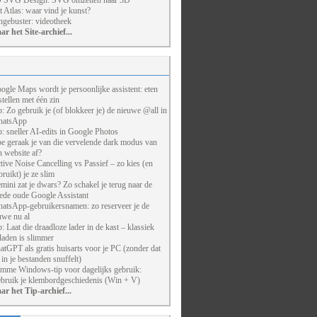
 SVG Design: SVG omzetten naar 3D
t Atlas: waar vind je kunst?
ngebuster: videotheek
ar het Site-archief...
ogle Maps wordt je persoonlijke assistent: eten
stellen met één zin
p: Zo gebruik je (of blokkeer je) de nieuwe @all in
atsApp
p: sneller AI-edits in Google Photos
e geraak je van die vervelende dark modus van
n website af?
tive Noise Cancelling vs Passief – zo kies (en
bruikt) je ze slim
mini zat je dwars? Zo schakel je terug naar de
ede oude Google Assistant
atsApp-gebruikersnamen: zo reserveer je de
uwe nu al
p: Laat die draadloze lader in de kast – klassiek
laden is slimmer
atGPT als gratis huisarts voor je PC (zonder dat
j in je bestanden snuffelt)
imme Windows-tip voor dagelijks gebruik:
bruik je klembordgeschiedenis (Win + V)
ar het Tip-archief...