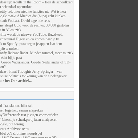
dcasttip: Adults in the Room – toen de schoolkrant
n schandaal openrukte
otify rolt twee nieuwe functies uit. Wat is het?
ogle maakt AI-liedjes die (bijna) echt klinken
liath Podcast: David tegen de reus
ny sleept Udio voor de rechter: 30.000 gestolen
ts in AI-muziek
tflix wordt de nieuwe YouTube: BuzzFeed,
chitectural Digest en co komen naar je tv
lk to Spotify: praat tegen je app en laat hem
aylists maken
otify Release Radar: Minder rommel, meer muziek
 écht bij je past
 Goede Vaderlander: Goede Nederlander of SD-
ion?
dcast: Final Thoughts Jerry Springer – van
rieuze politicus tot koning van de stoelengevec
ar het Oor-archief...
d Translation: hilarisch
et Togather: samen afspreken
ayDifferential: test je eigen vooroordelen
 Chess: je schaakpartij laten analyseren
ogle, but wrong
enet Archives: retro
bbel XYZ: online woordspel