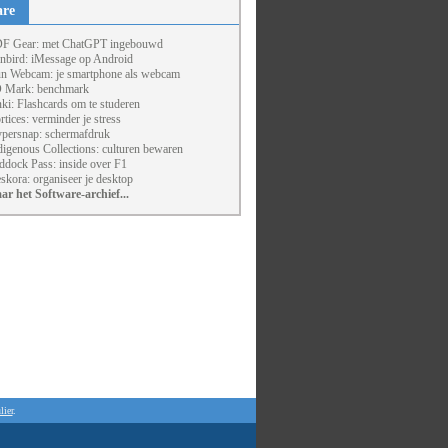
are
F Gear: met ChatGPT ingebouwd
nbird: iMessage op Android
un Webcam: je smartphone als webcam
 Mark: benchmark
ki: Flashcards om te studeren
rtices: verminder je stress
persnap: schermafdruk
digenous Collections: culturen bewaren
ddock Pass: inside over F1
skora: organiseer je desktop
ar het Software-archief...
lier
.