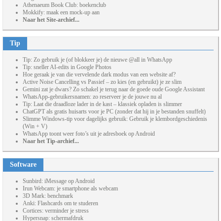
Athenaeum Book Club: boekenclub
Mokkify: maak een mock-up aan
Naar het Site-archief...
Tip
Tip: Zo gebruik je (of blokkeer je) de nieuwe @all in WhatsApp
Tip: sneller AI-edits in Google Photos
Hoe geraak je van die vervelende dark modus van een website af?
Active Noise Cancelling vs Passief – zo kies (en gebruikt) je ze slim
Gemini zat je dwars? Zo schakel je terug naar de goede oude Google Assistant
WhatsApp-gebruikersnamen: zo reserveer je de jouwe nu al
Tip: Laat die draadloze lader in de kast – klassiek opladen is slimmer
ChatGPT als gratis huisarts voor je PC (zonder dat hij in je bestanden snuffelt)
Slimme Windows-tip voor dagelijks gebruik: Gebruik je klembordgeschiedenis
(Win + V)
WhatsApp toont weer foto’s uit je adresboek op Android
Naar het Tip-archief...
Software
Sunbird: iMessage op Android
Irun Webcam: je smartphone als webcam
3D Mark: benchmark
Anki: Flashcards om te studeren
Cortices: verminder je stress
Hypersnap: schermafdruk