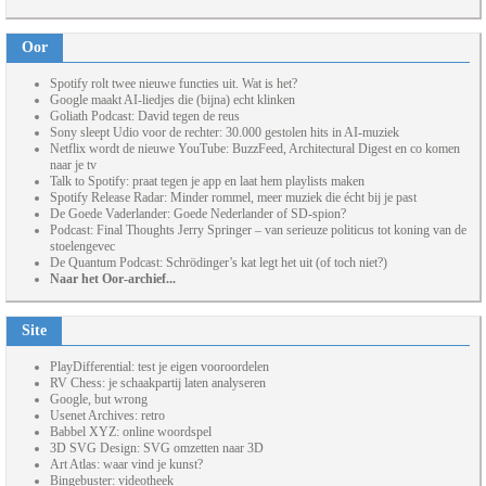
Oor
Spotify rolt twee nieuwe functies uit. Wat is het?
Google maakt AI-liedjes die (bijna) echt klinken
Goliath Podcast: David tegen de reus
Sony sleept Udio voor de rechter: 30.000 gestolen hits in AI-muziek
Netflix wordt de nieuwe YouTube: BuzzFeed, Architectural Digest en co komen
naar je tv
Talk to Spotify: praat tegen je app en laat hem playlists maken
Spotify Release Radar: Minder rommel, meer muziek die écht bij je past
De Goede Vaderlander: Goede Nederlander of SD-spion?
Podcast: Final Thoughts Jerry Springer – van serieuze politicus tot koning van de
stoelengevec
De Quantum Podcast: Schrödinger’s kat legt het uit (of toch niet?)
Naar het Oor-archief...
Site
PlayDifferential: test je eigen vooroordelen
RV Chess: je schaakpartij laten analyseren
Google, but wrong
Usenet Archives: retro
Babbel XYZ: online woordspel
3D SVG Design: SVG omzetten naar 3D
Art Atlas: waar vind je kunst?
Bingebuster: videotheek