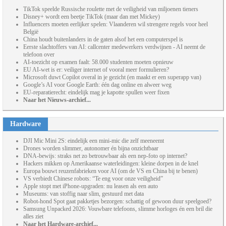
TikTok speelde Russische roulette met de veiligheid van miljoenen tieners
Disney+ wordt een beetje TikTok (maar dan met Mickey)
Influencers moeten eerlijker spelen: Vlaanderen wil strengere regels voor heel
België
China houdt buitenlanders in de gaten alsof het een computerspel is
Eerste slachtoffers van AI: callcenter medewerkers verdwijnen - AI neemt de
telefoon over
AI-toezicht op examen faalt: 58.000 studenten moeten opnieuw
EU AI-wet is er: veiliger internet of vooral meer formulieren?
Microsoft duwt Copilot overal in je gezicht (en maakt er een superapp van)
Google’s AI voor Google Earth: één dag online en alweer weg
EU-reparatierecht: eindelijk mag je kapotte spullen weer fixen
Naar het Nieuws-archief...
Hardware
DJI Mic Mini 2S: eindelijk een mini-mic die zelf meeneemt
Drones worden slimmer, autonomer én bijna onzichtbaar
DNA-bewijs: straks net zo betrouwbaar als een nep-foto op internet?
Hackers mikken op Amerikaanse waterleidingen: kleine dorpen in de knel
Europa bouwt reuzenfabrieken voor AI (om de VS en China bij te benen)
VS verbiedt Chinese robots: “Te eng voor onze veiligheid”
Apple stopt met iPhone-upgraden: nu leasen als een auto
Museums: van stoffig naar slim, gestuurd met data
Robot-hond Spot gaat pakketjes bezorgen: schattig of gewoon duur speelgoed?
Samsung Unpacked 2026: Vouwbare telefoons, slimme horloges én een bril die
alles ziet
Naar het Hardware-archief...