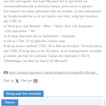
ons echt wel ergerde: hoe haalt Microsoft het in zijn hoofd om
toetsencombinaties die al decennia bestaan, plots omver te gooien?
Een ergernis die andere gebruikers met ons deelden, en een zoekopdracht
op Google toonde hoe je de vet functie voor tekst, terug kan toewijzen
aan CTRL-B.
In Word ga je naar Bestand > Meer > Opties. Kies Lint Aanpassen >
>Alle opdrachten > Vet.
In de knop daaronder kies je Sneltoetsen > Aanpassen
Je ziet in CTRL+N bij gebruikte toetsen staan
Druk op nieuwe sneltoets CTRL+B en klik op toewijzen. Voortaan kan je
met CTRL-B terug tekst in het Vet zetten. In dit dialoogvenster verwijder
je meteen ook best bij Gebruikte Toetsen de combinatie CTR+N.
Afbeeldingen van deze tip vind je bij Microsoft:
(1)
https://answers.microsoft.com/nl-nl/msoffice/forum/all/ctrlb-toet...
Deel op
Deel per
Terug naar het overzicht
Nieuws